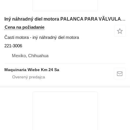
Iný náhradný diel motora PALANCA PARA VÃLVULA DE ESTABILIZADORAS 221-3006 na rýpadla-nakladača Caterpillar 416E
Cena na požiadanie
Časti motora - iný náhradný diel motora
221-3006
Mexiko, Chihuahua
Maquinaria Wiebe Km 24 Sa