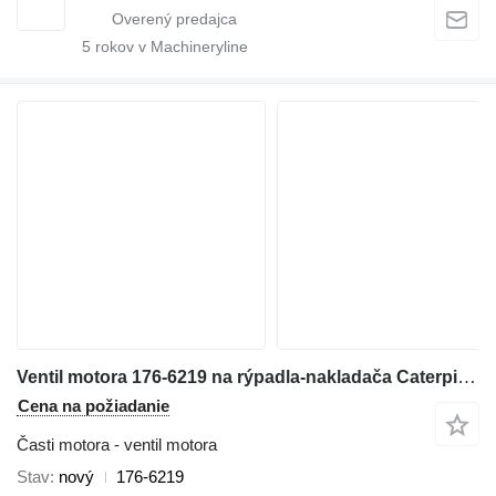
5
rokov v Machineryline
Ventil motora 176-6219 na rýpadla-nakladača Caterpillar 416D/420D/430F/416E/420F/444E/TH
Cena na požiadanie
Časti motora - ventil motora
Stav
nový
176-6219