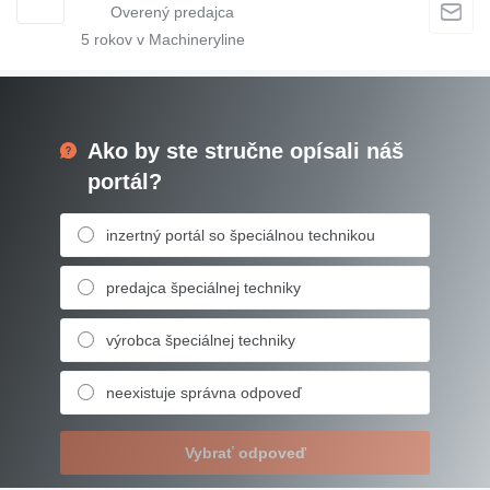
5
rokov v Machineryline
Ako by ste stručne opísali náš
portál?
inzertný portál so špeciálnou technikou
predajca špeciálnej techniky
výrobca špeciálnej techniky
neexistuje správna odpoveď
Vybrať odpoveď