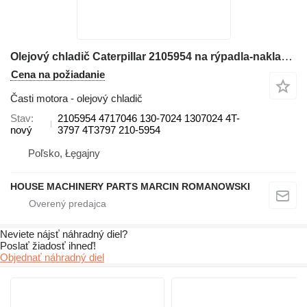
Olejový chladič Caterpillar 2105954 na rýpadla-nakladača Caterpillar 414E, 416E, 420E, 422E, 428E, 430E, 432E, 434E, 442E, 444E
Cena na požiadanie
Časti motora - olejový chladič
Stav
2105954 4717046 130-7024 1307024 4T-
nový
3797 4T3797 210-5954
Poľsko, Łęgajny
HOUSE MACHINERY PARTS MARCIN ROMANOWSKI
Neviete nájsť náhradný diel?
Poslať žiadosť ihneď!
Objednať náhradný diel