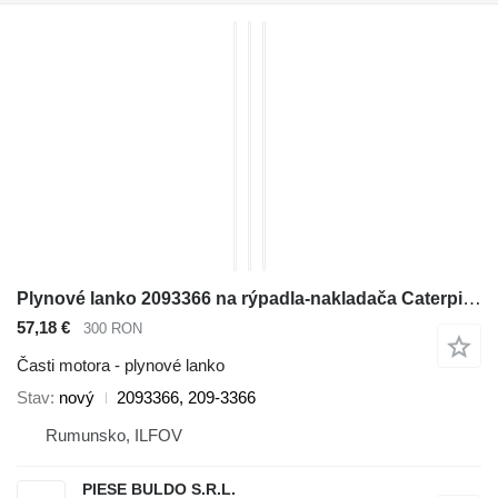
Plynové lanko 2093366 na rýpadla-nakladača Caterpillar 416E, 416F, 420E, 420F, 422E, 422F, 428E, 428F, 430E, 430F, 432E, 432F, 434E, 434F, 442E, 444E, 444F
57,18 €
300 RON
Časti motora - plynové lanko
Stav
nový
2093366, 209-3366
Rumunsko, ILFOV
PIESE BULDO S.R.L.