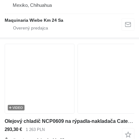
Mexiko, Chihuahua
Maquinaria Wiebe Km 24 Sa
VIDEO
Olejový chladič NCP0609 na rýpadla-nakladača Caterpillar 416E , 432E , 420E , 442E , 434E , 422E , 444E , 428E
293,30 €
1 263 PLN