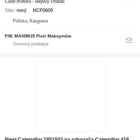
Časti motora - olejový chladič
Stav
nový
NCP0609
Poľsko, Kargowa
P.W. MAXIMUS Piotr Maksymów
Piest Caterpillar 1851502 na ryhovača Caterpillar 416E, 416F