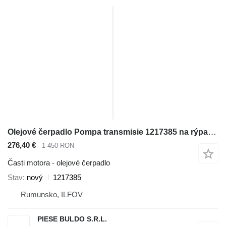
Olejové čerpadlo Pompa transmisie 1217385 na rýpadla-nakladača Caterpillar 414E , 416C , 416D , 416E , 416F , 420D , 420E , 420F , 422E , 422F , 424B , 424B HD , 424D , 426C , 428C , 428D , 428E , 428F , 430D , 430E , 430F , 432D , 432E , 432F , 434E , 434F , 436C , 438C , 438D , 442D , 442E , 444E , 444F
276,40 €
1 450 RON
Časti motora - olejové čerpadlo
Stav
nový
1217385
Rumunsko, ILFOV
PIESE BULDO S.R.L.