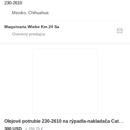
230-2610
Mexiko, Chihuahua
Maquinaria Wiebe Km 24 Sa
Olejové potrubie 230-2610 na rýpadla-nakladača Caterpillar 416E
300 USD
≈ 259,70 €