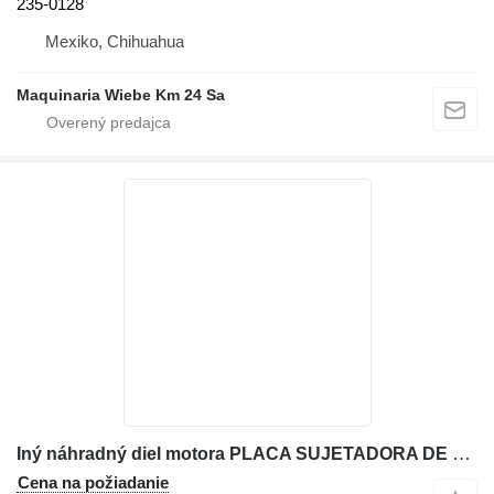
235-0128
Mexiko, Chihuahua
Maquinaria Wiebe Km 24 Sa
Iný náhradný diel motora PLACA SUJETADORA DE PISTONES DEL SWING 209-4777 na rýpadla-nakladača Caterpillar 416E
Cena na požiadanie