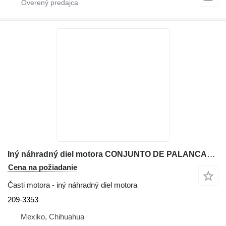
Iný náhradný diel motora CONJUNTO DE PALANCAS MANDO HIDRAULICO 209-3353 na rýpadla-nakladača Caterpillar 416E
Cena na požiadanie
Časti motora - iný náhradný diel motora
209-3353
Mexiko, Chihuahua