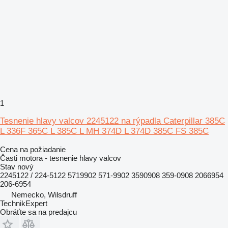
1
Tesnenie hlavy valcov 2245122 na rýpadla Caterpillar 385C
L 336F 365C L 385C L MH 374D L 374D 385C FS 385C
Cena na požiadanie
Časti motora - tesnenie hlavy valcov
Stav
nový
2245122 / 224-5122 5719902 571-9902 3590908 359-0908 2066954
206-6954
Nemecko, Wilsdruff
TechnikExpert
Obráťte sa na predajcu