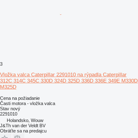
3
Vložka valca Caterpillar 2291010 na rýpadla Caterpillar
312C 314C 345C 330D 324D 325D 336D 336E 349E M330D
M325D
Cena na požiadanie
Časti motora - vložka valca
Stav
nový
2291010
Holandsko, Wouw
J&Th van der Veldt BV
Obráťte sa na predajcu