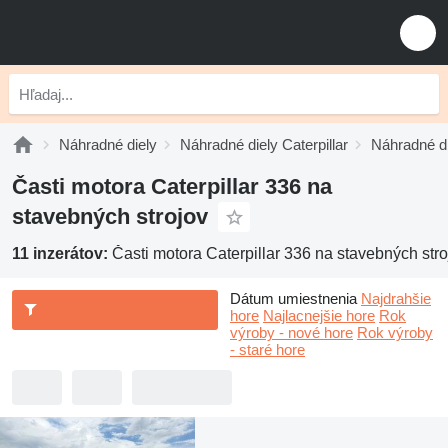
Náhradné diely
Náhradné diely Caterpillar
Náhradné di
Časti motora Caterpillar 336 na
stavebných strojov
11 inzerátov:
Časti motora Caterpillar 336 na stavebných stro
Dátum umiestnenia
Najdrahšie
hore
Najlacnejšie hore
Rok
výroby - nové hore
Rok výroby
- staré hore