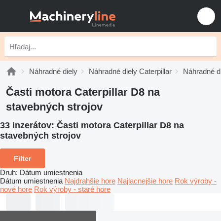
Náhradné diely
Náhradné diely Caterpillar
Náhradné di
Časti motora Caterpillar D8 na
stavebných strojov
33 inzerátov:
Časti motora Caterpillar D8 na
stavebných strojov
Filter
Druh
:
Dátum umiestnenia
Dátum umiestnenia
Najdrahšie hore
Najlacnejšie hore
Rok výroby -
nové hore
Rok výroby - staré hore