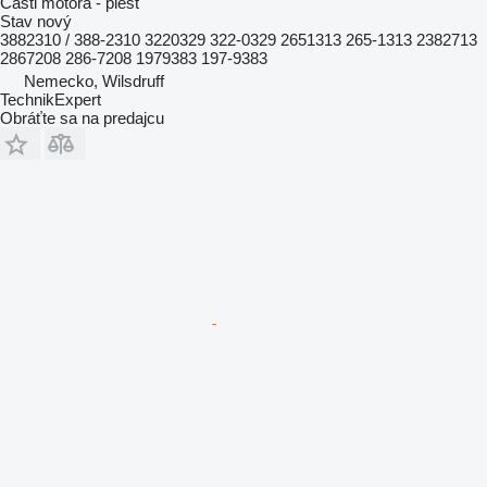
Časti motora - piest
Stav
nový
3882310 / 388-2310 3220329 322-0329 2651313 265-1313 2382713
2867208 286-7208 1979383 197-9383
Nemecko, Wilsdruff
TechnikExpert
Obráťte sa na predajcu