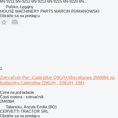
6N-9211 6N-9212 6N-9213 6N-9215 6N-9220 6N...
Poľsko, Łęgajny
HOUSE MACHINERY PARTS MARCIN ROMANOWSKI
Obráťte sa na predajcu
1
Zotrvačník Per: Caterpillar D9G/H Miscellanea 2M6984 na
buldozéra Caterpillar D9G/H , D9G/H, D8H
Cena na požiadanie
Časti motora - zotrvačník
2M6984
Taliansko, Anzola Emilia (BO)
CERVETTI TRACTOR SRL
Obráťte sa na predajcu