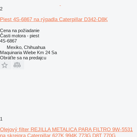
2
Piest 4S-6867 na rýpadla Caterpillar D342-D8K
Cena na požiadanie
Časti motora - piest
4S-6867
Mexiko, Chihuahua
Maquinaria Wiebe Km 24 Sa
Obráťte sa na predajcu
1
Olejový filter REJILLA METALICA PARA FILTRO 9W-5531
na skrejpra Caterpillar 627K 994K 773G D8T 770G