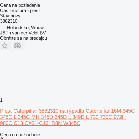
Cena na požiadanie
Časti motora - piest
Stav
nový
3882310
Holandsko, Wouw
J&Th van der Veldt BV
Obráťte sa na predajcu
1
Piest Caterpillar 3882310 na rýpadla Caterpillar 16M 345C
345C L 345C MH 345D 345D L 349D L 730 730C 972H
980C C13 CX31-C13I D8N W345C
Cena na požiadanie