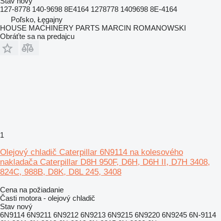
Stav
nový
127-8778 140-9698 8E4164 1278778 1409698 8E-4164
Poľsko, Łęgajny
HOUSE MACHINERY PARTS MARCIN ROMANOWSKI
Obráťte sa na predajcu
1
Olejový chladič Caterpillar 6N9114 na kolesového
nakladača Caterpillar D8H 950F, D6H, D6H II, D7H 3408,
824C, 988B, D8K, D8L 245, 3408
Cena na požiadanie
Časti motora - olejový chladič
Stav
nový
6N9114 6N9211 6N9212 6N9213 6N9215 6N9220 6N9245 6N-9114