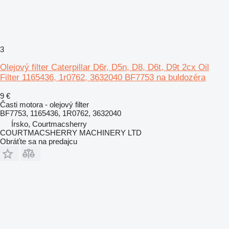
3
Olejový filter Caterpillar D6r, D5n, D8, D6t, D9t 2cx Oil
Filter 1165436, 1r0762, 3632040 BF7753 na buldozéra
9 €
Časti motora - olejový filter
BF7753, 1165436, 1R0762, 3632040
Írsko, Courtmacsherry
COURTMACSHERRY MACHINERY LTD
Obráťte sa na predajcu