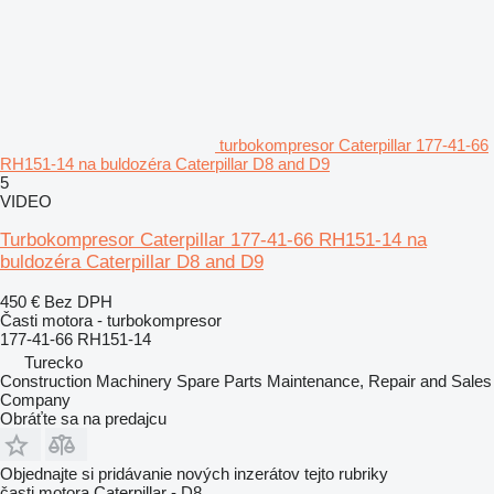
turbokompresor Caterpillar 177-41-66
RH151-14 na buldozéra Caterpillar D8 and D9
5
VIDEO
Turbokompresor Caterpillar 177-41-66 RH151-14 na
buldozéra Caterpillar D8 and D9
450 €
Bez DPH
Časti motora - turbokompresor
177-41-66 RH151-14
Turecko
Construction Machinery Spare Parts Maintenance, Repair and Sales
Company
Obráťte sa na predajcu
Objednajte si pridávanie nových inzerátov tejto rubriky
časti motora
Caterpillar - D8