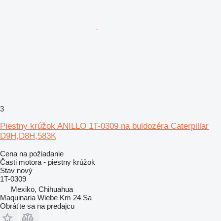
3
Piestny krúžok ANILLO 1T-0309 na buldozéra Caterpillar
D9H,D8H,583K
Cena na požiadanie
Časti motora - piestny krúžok
Stav
nový
1T-0309
Mexiko, Chihuahua
Maquinaria Wiebe Km 24 Sa
Obráťte sa na predajcu