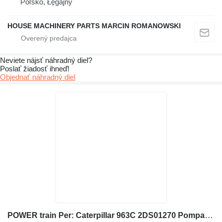
Poľsko, Łęgajny
HOUSE MACHINERY PARTS MARCIN ROMANOWSKI
Neviete nájsť náhradný diel?
Poslať žiadosť ihneď!
Objednať náhradný diel
POWER train Per: Caterpillar 963C 2DS01270 Pompa 1553756 na pásového nakladača Caterpillar 963C 2DS01270