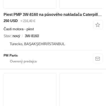
Piest PMP 3W-8160 na pásového nakladača Caterpillar 963
250 USD
≈ 216,40 €
Časti motora - piest
Stav
nový
3W-8160
Turecko, BAŞAKŞEHİR/İSTANBUL
PM Parts