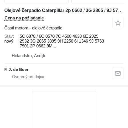
Olejové čerpadlo Caterpillar 2p 0662 / 3G 2865 / 9J 5763 / 4N 4880 / 2P 5195 / 8P 8208 / 6I 1 5C na buldozéra Caterpillar D5 / D6 / D8H / D25 / D30 / D250 / D300/ D350 / 615 / 920 / 926 / 930 / 936 / 963 / IT28
Cena na požiadanie
Časti motora - olejové čerpadlo
Stav
5C 6878 / 6C 0570 7C 4508 4638 6E 2929
nový
2932 3G 2865 3895 9H 2256 6I 1346 9J 5763
7901 2P 0662 9M...
Holandsko, Andijk
F. J. de Boer