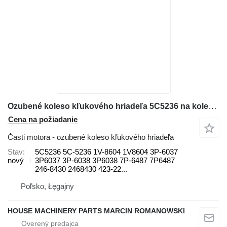
Ozubené koleso kľukového hriadeľa 5C5236 na kolesového nakladača Caterpillar 963, 963B 953D, 963D WA380, WA400, WA430 GD535, WA380-6, WA380-7
Cena na požiadanie
Časti motora - ozubené koleso kľukového hriadeľa
Stav
5C5236 5C-5236 1V-8604 1V8604 3P-6037
nový
3P6037 3P-6038 3P6038 7P-6487 7P6487
246-8430 2468430 423-22...
Poľsko, Łęgajny
HOUSE MACHINERY PARTS MARCIN ROMANOWSKI