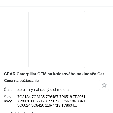
GEAR Caterpillar OEM na kolesového nakladača Caterpillar 963 / 936 / 980
Cena na požiadanie
Časti motora - iný náhradný diel motora
Stav
7G8134 7G8135 7P6487 7P6518 7P8061
nový
7P8076 8E5506 8E5507 8E7567 8R8340
9C6024 9C8420 116-7713 1V8604...