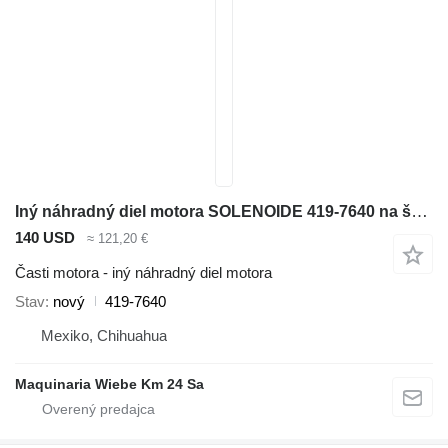
Iný náhradný diel motora SOLENOIDE 419-7640 na šmykom riadeného nakladača Caterpillar C1.1 C2.2 C1.5 3013C 3024C
140 USD
≈ 121,20 €
Časti motora - iný náhradný diel motora
Stav
nový
419-7640
Mexiko, Chihuahua
Maquinaria Wiebe Km 24 Sa