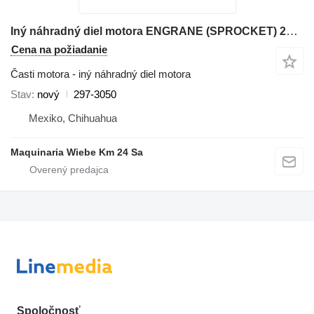
Iný náhradný diel motora ENGRANE (SPROCKET) 297-3050 na rýpadla-nakladača Caterpillar 3013C 3014 3024C
Cena na požiadanie
Časti motora - iný náhradný diel motora
Stav
nový
297-3050
Mexiko, Chihuahua
Maquinaria Wiebe Km 24 Sa
Spoločnosť