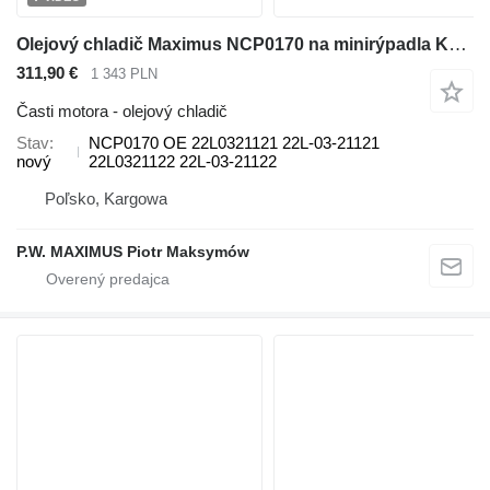
Olejový chladič Maximus NCP0170 na minirýpadla Komatsu PC27MR
311,90 €
1 343 PLN
Časti motora - olejový chladič
Stav
NCP0170 OE 22L0321121 22L-03-21121
nový
22L0321122 22L-03-21122
Poľsko, Kargowa
P.W. MAXIMUS Piotr Maksymów