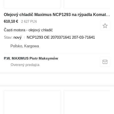
Olejový chladič Maximus NCP1293 na rýpadla Komatsu PC360 PC350 PC300 PC340 PC380
610,10 €
2 627 PLN
Časti motora - olejový chladič
Stav
nový
NCP1293 OE 2070371641 207-03-71641
Poľsko, Kargowa
P.W. MAXIMUS Piotr Maksymów