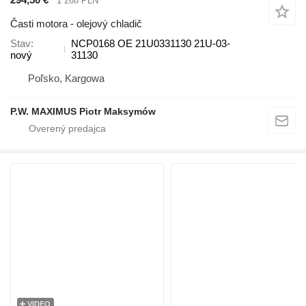
1 268 PLN
Časti motora - olejový chladič
Stav
NCP0168 OE 21U0331130 21U-03-
nový
31130
Poľsko, Kargowa
P.W. MAXIMUS Piotr Maksymów
VIDEO