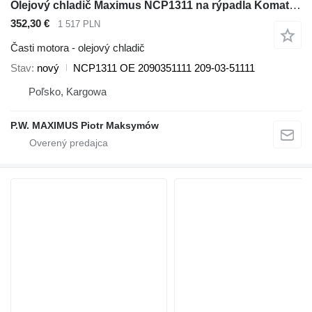
Olejový chladič Maximus NCP1311 na rýpadla Komatsu PC650 PC710 PC1600
352,30 €
1 517 PLN
Časti motora - olejový chladič
Stav
nový
NCP1311 OE 2090351111 209-03-51111
Poľsko, Kargowa
P.W. MAXIMUS Piotr Maksymów