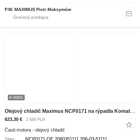
P.W. MAXIMUS Piotr Maksymów
VIDEO
Olejový chladič Maximus NCP0171 na rýpadla Komatsu PC200
623,30 €
2 684 PLN
Časti motora - olejový chladič
Stav
NCP0171 OE 2060351111 206-03-51111