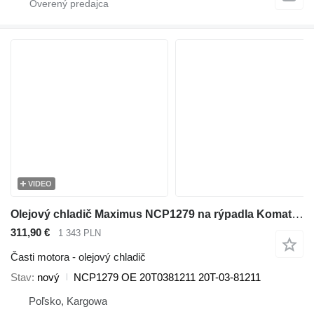
VIDEO
Olejový chladič Maximus NCP1279 na rýpadla Komatsu PC35R PC40R PC45R PC30R
311,90 €
1 343 PLN
Časti motora - olejový chladič
Stav
nový
NCP1279 OE 20T0381211 20T-03-81211
Poľsko, Kargowa