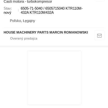
Časti motora - turbokompresor
Stav
6505-71-5040 / 6505715040 KTR110M-
nový
432A KTR110M432A
Poľsko, Łęgajny
HOUSE MACHINERY PARTS MARCIN ROMANOWSKI