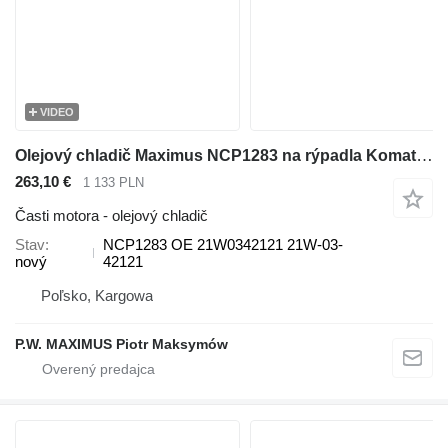
VIDEO
Olejový chladič Maximus NCP1283 na rýpadla Komatsu PC78US
263,10 €
1 133 PLN
Časti motora - olejový chladič
Stav
NCP1283 OE 21W0342121 21W-03-
nový
42121
Poľsko, Kargowa
P.W. MAXIMUS Piotr Maksymów