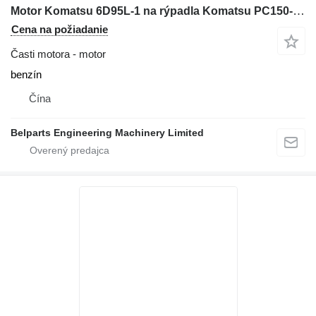
Motor Komatsu 6D95L‑1 na rýpadla Komatsu PC150‑5 PC150‑6 PC200LC‑5 PC200LC‑6 PC210‑6
Cena na požiadanie
Časti motora - motor
benzín
Čína
Belparts Engineering Machinery Limited