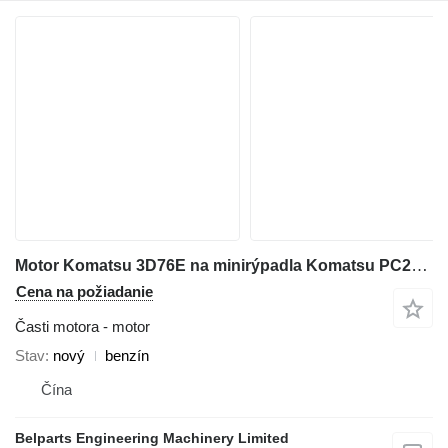
Motor Komatsu 3D76E na minirýpadla Komatsu PC20MR‑2 PC20MR‑3 PC22MR‑3 PC26MR‑3
Cena na požiadanie
Časti motora - motor
Stav
nový
benzín
Čína
Belparts Engineering Machinery Limited