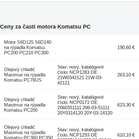
Ceny za časti motora Komatsu PC
Motor S6D125 S6D140
na rýpadla Komatsu
190,60 €
PC200 PC210 PC300
Stav: nový, katalógové
Olejový chladič
číslo: NCP1283 OE
Maximus na rýpadla
263,10 €
21W0342121 21W-03-
Komatsu PC78US
42121
Stav: nový, katalógové
Olejový chladič
číslo: NCP0171 OE
Maximus na rýpadla
623,30 €
2060351111 206-03-51111
Komatsu PC200
20Y0314120 20Y-03-14120
Olejový chladič
Stav: nový, katalógové
Maximus na rýpadla
číslo: NCP1293 OE
610,10 €
Komatsu PC360 PC350