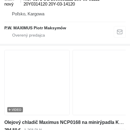
nový
20Y0314120 20Y-03-14120
Poľsko, Kargowa
P.W. MAXIMUS Piotr Maksymów
VIDEO
Olejový chladič Maximus NCP0168 na minirýpadla Komatsu PC20MR
294,50 €