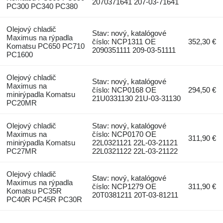
2070371641 207-03-71641
PC300 PC340 PC380
Olejový chladič
Stav: nový, katalógové
Maximus na rýpadla
číslo: NCP1311 OE
352,30 €
Komatsu PC650 PC710
2090351111 209-03-51111
PC1600
Olejový chladič
Stav: nový, katalógové
Maximus na
číslo: NCP0168 OE
294,50 €
minirýpadla Komatsu
21U0331130 21U-03-31130
PC20MR
Olejový chladič
Stav: nový, katalógové
Maximus na
číslo: NCP0170 OE
311,90 €
minirýpadla Komatsu
22L0321121 22L-03-21121
PC27MR
22L0321122 22L-03-21122
Olejový chladič
Stav: nový, katalógové
Maximus na rýpadla
číslo: NCP1279 OE
311,90 €
Komatsu PC35R
20T0381211 20T-03-81211
PC40R PC45R PC30R