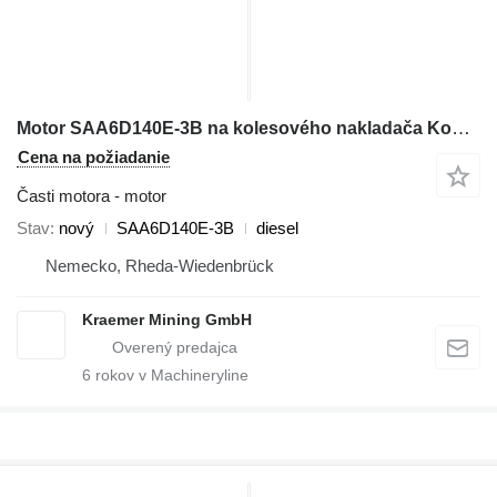
Motor SAA6D140E-3B na kolesového nakladača Komatsu WA500-3 PC750-6 D155AX-6
Cena na požiadanie
Časti motora - motor
Stav
nový
SAA6D140E-3B
diesel
Nemecko, Rheda-Wiedenbrück
Kraemer Mining GmbH
6
rokov v Machineryline