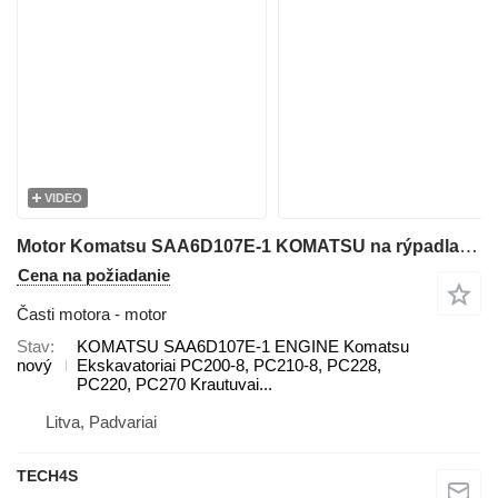
VIDEO
Motor Komatsu SAA6D107E-1 KOMATSU na rýpadla Komatsu PC200-8, PC210-8, PC228, PC220, PC270, WA200, WA250, WA270, WA320, WA380
Cena na požiadanie
Časti motora - motor
Stav
KOMATSU SAA6D107E-1 ENGINE Komatsu
nový
Ekskavatoriai PC200-8, PC210-8, PC228,
PC220, PC270 Krautuvai...
Litva, Padvariai
TECH4S