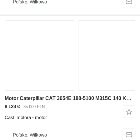
Poľsko, Wilkowo
Motor Caterpillar CAT 3054E 188-5100 M315C 140 KM na teleskopického čelného nakladača
8 128 €
35 000 PLN
Časti motora - motor
Poľsko, Wilkowo