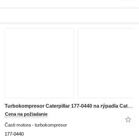
Turbokompresor Caterpillar 177-0440 na rýpadla Caterpillar 324D 324D 324D 324D L 324D LN 325C 325C L 325D 325D 325D L 328D 329D 329D L M325C M325D M325D L M325D
Cena na požiadanie
Časti motora - turbokompresor
177-0440