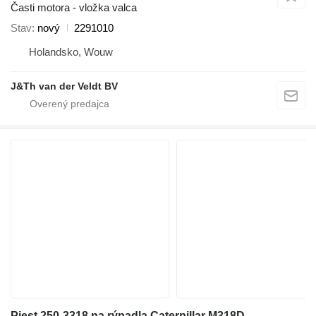
Časti motora - vložka valca
Stav
nový
2291010
Holandsko, Wouw
J&Th van der Veldt BV
Piest 250-3318 na rýpadla Caterpillar M318D