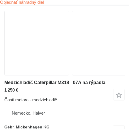
Objednať náhradný diel
Medzichladič Caterpillar M318 - 07A na rýpadla
1 250 €
Časti motora - medzichladič
Nemecko, Halver
Gebr. Mickenhagen KG