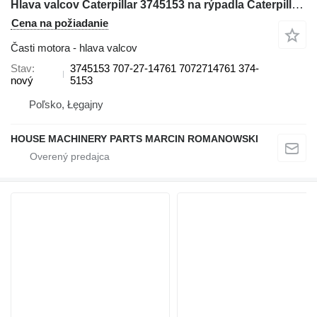
Hlava valcov Caterpillar 3745153 na rýpadla Caterpillar M315D, M316D, M317D 2 M320
Cena na požiadanie
Časti motora - hlava valcov
Stav
3745153 707-27-14761 7072714761 374-
nový
5153
Poľsko, Łęgajny
HOUSE MACHINERY PARTS MARCIN ROMANOWSKI