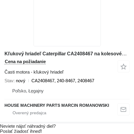
Kľukový hriadeľ Caterpillar CA2408467 na kolesového nakladača Caterpillar 3056E, 550B, 560B, 564, 574B, 924G, 924GZ, 930G, IT28G, M316C, M318C, M318C, M322C
Cena na požiadanie
Časti motora - kľukový hriadeľ
Stav
nový
CA2408467, 240-8467, 2408467
Poľsko, Łęgajny
HOUSE MACHINERY PARTS MARCIN ROMANOWSKI
Neviete nájsť náhradný diel?
Poslať žiadosť ihneď!