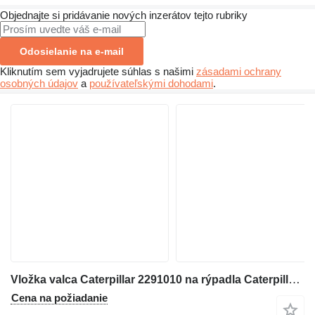
Objednajte si pridávanie nových inzerátov tejto rubriky
Odosielanie na e-mail
Kliknutím sem vyjadrujete súhlas s našimi
zásadami ochrany
osobných údajov
a
používateľskými dohodami
.
Vložka valca Caterpillar 2291010 na rýpadla Caterpillar 312C 314C 345C 330D 324D 325D 336D 336E 349E M330D M325D
Cena na požiadanie