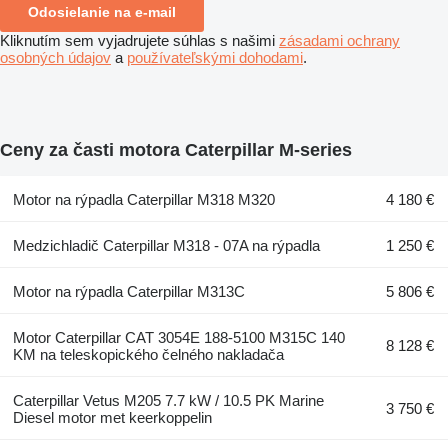
Odosielanie na e-mail
Kliknutím sem vyjadrujete súhlas s našimi
zásadami ochrany
osobných údajov
a
používateľskými dohodami
.
Ceny za časti motora Caterpillar M-series
Motor na rýpadla Caterpillar M318 M320
4 180 €
Medzichladič Caterpillar M318 - 07A na rýpadla
1 250 €
Motor na rýpadla Caterpillar M313C
5 806 €
Motor Caterpillar CAT 3054E 188-5100 M315C 140
8 128 €
KM na teleskopického čelného nakladača
Caterpillar Vetus M205 7.7 kW / 10.5 PK Marine
3 750 €
Diesel motor met keerkoppelin