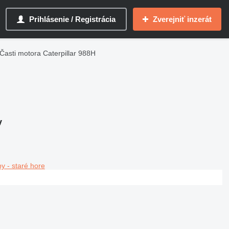
Prihlásenie / Registrácia
Zverejniť inzerát
Časti motora Caterpillar 988H
v
y - staré hore