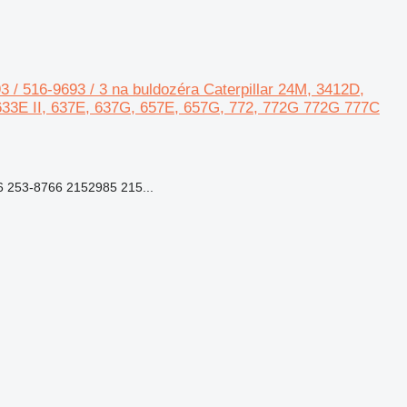
3 / 516-9693 / 3 na buldozéra Caterpillar 24M, 3412D,
633E II, 637E, 637G, 657E, 657G, 772, 772G 772G 777C
 253-8766 2152985 215...