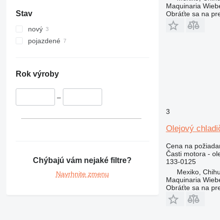
325
320L
324D
Maquinaria Wieb
Stav
Obráťte sa na pr
326
325B
329
325C
326D
325BL
nový
330
325D
329D
pojazdené
336
329EL
330B
340
330C
336D
330BL
345
330D
336EL
330CL
Rok výroby
349
330F
345B
350
330L
345C
345BL
–
365
345D
350L
3
374
365B
Olejový chladi
375
365CL
390
Cena na požiada
Časti motora - ol
416
390F
Chýbajú vám nejaké filtre?
133-0125
420
416C
Mexiko, Chih
Navrhnite zmenu
Maquinaria Wieb
422
416D
Obráťte sa na pr
424
416E
426
428
426C