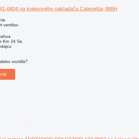
341-6804 na kolesového nakladača Caterpillar 988H
nie
t ventilov
uahua
e Km 24 Sa
edajcu
alebo vozidlá?
!
erát