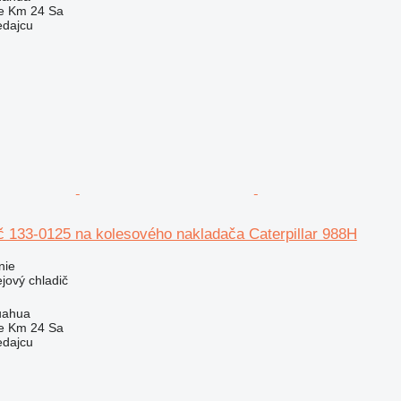
e Km 24 Sa
edajcu
č 133-0125 na kolesového nakladača Caterpillar 988H
nie
ejový chladič
uahua
e Km 24 Sa
edajcu