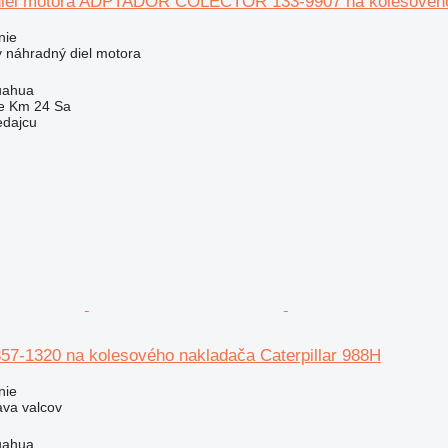
diel motora ADPTADOR COLECTOR 133-9907 na kolesového 
nie
ý náhradný diel motora
uahua
e Km 24 Sa
edajcu
357-1320 na kolesového nakladača Caterpillar 988H
nie
ava valcov
uahua