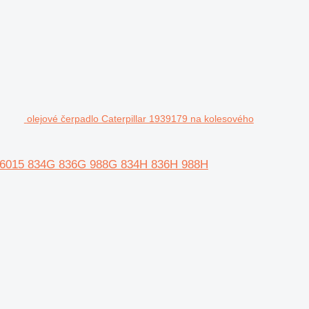
olejové čerpadlo Caterpillar 1939179 na kolesového
lar 6015 834G 836G 988G 834H 836H 988H