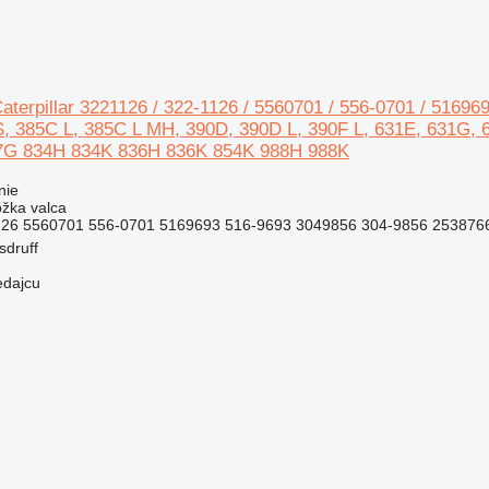
aterpillar 3221126 / 322-1126 / 5560701 / 556-0701 / 516969
, 385C L, 385C L MH, 390D, 390D L, 390F L, 631E, 631G, 
7G 834H 834K 836H 836K 854K 988H 988K
nie
ožka valca
126 5560701 556-0701 5169693 516-9693 3049856 304-9856 2538766
sdruff
edajcu