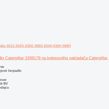
pillar 6015 834G 836G 988G 834H 836H 988H
dlo Caterpillar 1939179 na kolesového nakladača Caterpil
nie
ejové čerpadlo
Wouw
dt BV
edajcu