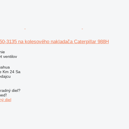
150-3135 na kolesového nakladača Caterpillar 988H
nie
t ventilov
uahua
e Km 24 Sa
edajcu
radný diel?
neď!
ý diel