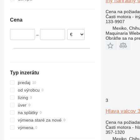
Iný náhradný 
Holandsko
303
Robot
T-series
TM
G-series
301.8
302.4
Cena na požiada
Poľsko
305
TM
W-series
L-series
302.5
303.5
Časti motora - in
Cena
Nemecko
133-9907
306
VMT
WE
S-series
303C
305.5
Mexiko, Chih
307
SD
303E
305CR
Maquinaria Wieb
–
308
Terberg
Obráťte sa na pr
311
308C
312
308E
313
312B
308E2
314
312C
313C
312BL
308E2CR
Typ inzerátu
315
312D
316
315B
predaj
317
315C
od výrobcu
318
315D
lízing
3
320
318C
úver
Hlava valcov 
321
320B
318CL
na splátky
322
320C
výmena staré za nové
Cena na požiada
323
320D
322C
Časti motora - hl
výmena
357-1320
324
320E
323D
Mexiko, Chih