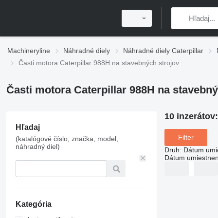
Machineryline
Náhradné diely
Náhradné diely Caterpillar
Časti motora Caterpillar 988H na stavebných strojov
Časti motora Caterpillar 988H na stavebný
10 inzerátov
Hľadaj
Filter
(katalógové číslo, značka, model,
náhradný diel)
Druh
:
Dátum umi
Dátum umiestnen
Kategória