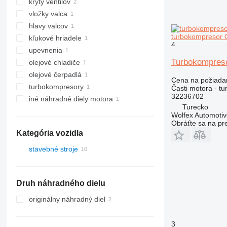
kryty ventilov
vložky valca
hlavy valcov
turbokompresor 
kľukové hriadele
4
upevnenia
Turbokompreso
olejové chladiče
olejové čerpadlá
Cena na požiada
turbokompresory
Časti motora - t
32236702
iné náhradné diely motora
Turecko
Wolfex Automoti
Obráťte sa na pr
Kategória vozidla
stavebné stroje
rýpadlá
stroje pre zemné práce
Druh náhradného dielu
stavebné nakladače
buldozéry
kolesové nakladače
originálny náhradný diel
3