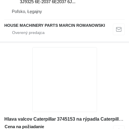
3J9325 6E-2037 6E2037 6J...
Poľsko, Łęgajny
HOUSE MACHINERY PARTS MARCIN ROMANOWSKI
Hlava valcov Caterpillar 3745153 na rýpadla Caterpillar M315D, M316D, M317D 2 M320
Cena na požiadanie