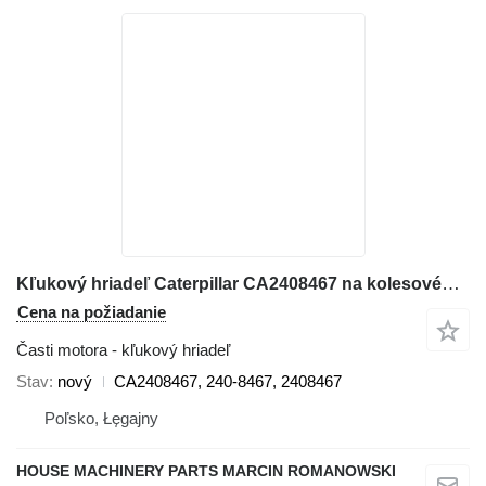
Kľukový hriadeľ Caterpillar CA2408467 na kolesového nakladača Caterpillar 3056E, 550B, 560B, 564, 574B, 924G, 924GZ, 930G, IT28G, M316C, M318C, M318C, M322C
Cena na požiadanie
Časti motora - kľukový hriadeľ
Stav
nový
CA2408467, 240-8467, 2408467
Poľsko, Łęgajny
HOUSE MACHINERY PARTS MARCIN ROMANOWSKI