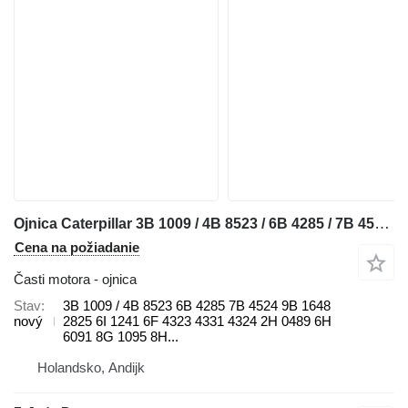
Ojnica Caterpillar 3B 1009 / 4B 8523 / 6B 4285 / 7B 4524 / 9B 1648 / 9B 2825 / 6I 1 na buldozéra Caterpillar 910 / 920 / 922 / 930 / 943 / 950 / 953 / 966 / 972 / 988 / D2 / D3 / D4 / D5 / D6 / D7 / D8 / D9 / RD8 / 213 / 214 / 215 / 224 / 225 / 235 / 316 / 320 / 322 / 325 / 330 / 345 / 814 / 815 / 816 / 950 / 972
Cena na požiadanie
Časti motora - ojnica
Stav
3B 1009 / 4B 8523 6B 4285 7B 4524 9B 1648
nový
2825 6I 1241 6F 4323 4331 4324 2H 0489 6H
6091 8G 1095 8H...
Holandsko, Andijk