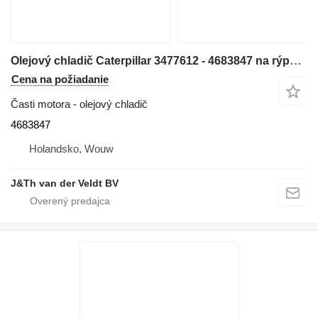
Olejový chladič Caterpillar 3477612 - 4683847 na rýpadla Caterpillar 324E 329E 330F 326F 329F 330FMHPU
Cena na požiadanie
Časti motora - olejový chladič
4683847
Holandsko, Wouw
J&Th van der Veldt BV