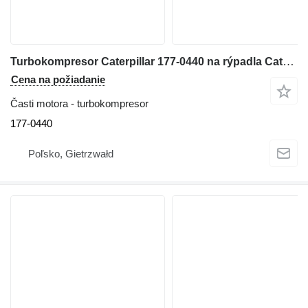
Turbokompresor Caterpillar 177-0440 na rýpadla Caterpillar 324D 324D 324D 324D L 324D LN 325C 325C L 325D 325D 325D L 328D 329D 329D L M325C M325D M325D L M325D
Cena na požiadanie
Časti motora - turbokompresor
177-0440
Poľsko, Gietrzwałd