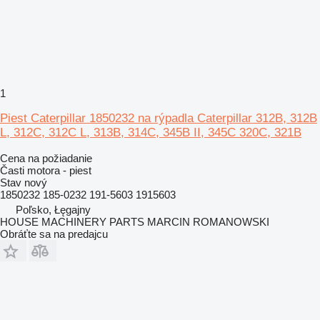
1
Piest Caterpillar 1850232 na rýpadla Caterpillar 312B, 312B
L, 312C, 312C L, 313B, 314C, 345B II, 345C 320C, 321B
Cena na požiadanie
Časti motora - piest
Stav
nový
1850232 185-0232 191-5603 1915603
Poľsko, Łęgajny
HOUSE MACHINERY PARTS MARCIN ROMANOWSKI
Obráťte sa na predajcu