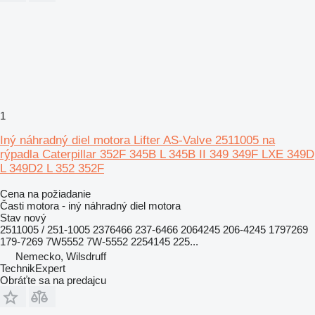
1
Iný náhradný diel motora Lifter AS-Valve 2511005 na
rýpadla Caterpillar 352F 345B L 345B II 349 349F LXE 349D
L 349D2 L 352 352F
Cena na požiadanie
Časti motora - iný náhradný diel motora
Stav
nový
2511005 / 251-1005 2376466 237-6466 2064245 206-4245 1797269
179-7269 7W5552 7W-5552 2254145 225...
Nemecko, Wilsdruff
TechnikExpert
Obráťte sa na predajcu