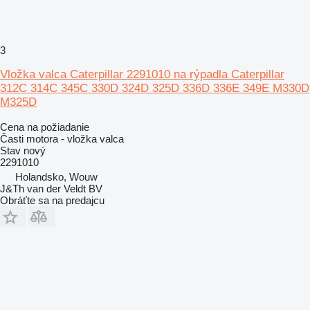
3
Vložka valca Caterpillar 2291010 na rýpadla Caterpillar
312C 314C 345C 330D 324D 325D 336D 336E 349E M330D
M325D
Cena na požiadanie
Časti motora - vložka valca
Stav
nový
2291010
Holandsko, Wouw
J&Th van der Veldt BV
Obráťte sa na predajcu