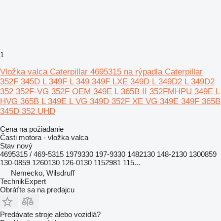
1
Vložka valca Caterpillar 4695315 na rýpadla Caterpillar
352F 345D L 349F L 349 349F LXE 349D L 349D2 L 349D2
352 352F-VG 352F OEM 349E L 365B II 352FMHPU 349E L
HVG 365B L 349E L VG 349D 352F XE VG 349E 349F 365B
345D 352 UHD
Cena na požiadanie
Časti motora - vložka valca
Stav
nový
4695315 / 469-5315 1979330 197-9330 1482130 148-2130 1300859
130-0859 1260130 126-0130 1152981 115...
Nemecko, Wilsdruff
TechnikExpert
Obráťte sa na predajcu
Predávate stroje alebo vozidlá?