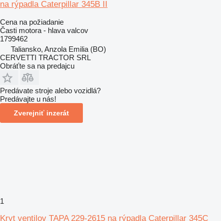
na rýpadla Caterpillar 345B II
Cena na požiadanie
Časti motora - hlava valcov
1799462
Taliansko, Anzola Emilia (BO)
CERVETTI TRACTOR SRL
Obráťte sa na predajcu
Predávate stroje alebo vozidlá?
Predávajte u nás!
Zverejniť inzerát
1
Kryt ventilov TAPA 229-2615 na rýpadla Caterpillar 345C