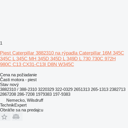
1
Piest Caterpillar 3882310 na rýpadla Caterpillar 16M 345C
345C L 345C MH 345D 345D L 349D L 730 730C 972H
980C C13 CX31-C13I D8N W345C
Cena na požiadanie
Časti motora - piest
Stav
nový
3882310 / 388-2310 3220329 322-0329 2651313 265-1313 2382713
2867208 286-7208 1979383 197-9383
Nemecko, Wilsdruff
TechnikExpert
Obráťte sa na predajcu