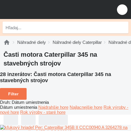
Náhradné diely
Náhradné diely Caterpillar
Náhradné di
Časti motora Caterpillar 345 na
stavebných strojov
28 inzerátov:
Časti motora Caterpillar 345 na
stavebných strojov
Filter
Druh
:
Dátum umiestnenia
Dátum umiestnenia
Najdrahšie hore
Najlacnejšie hore
Rok výroby -
nové hore
Rok výroby - staré hore