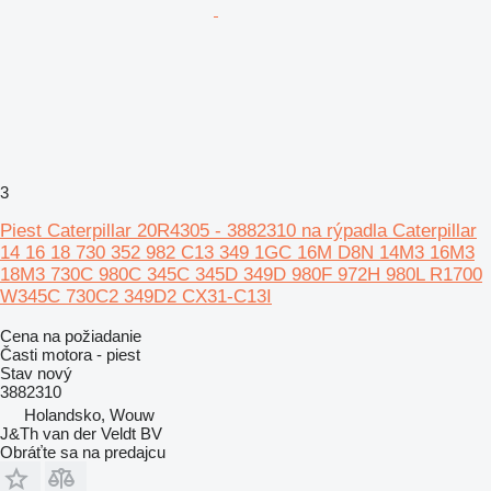
3
Piest Caterpillar 20R4305 - 3882310 na rýpadla Caterpillar
14 16 18 730 352 982 C13 349 1GC 16M D8N 14M3 16M3
18M3 730C 980C 345C 345D 349D 980F 972H 980L R1700
W345C 730C2 349D2 CX31-C13I
Cena na požiadanie
Časti motora - piest
Stav
nový
3882310
Holandsko, Wouw
J&Th van der Veldt BV
Obráťte sa na predajcu