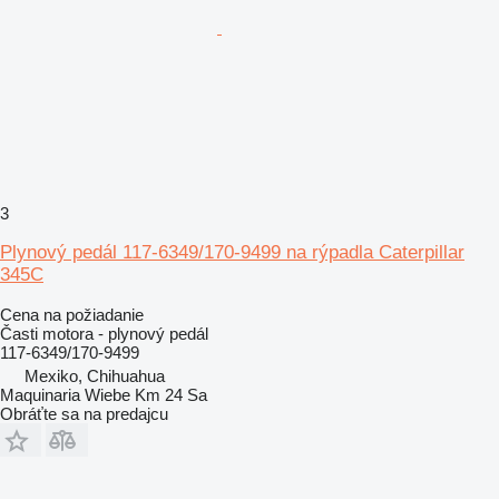
3
Plynový pedál 117-6349/170-9499 na rýpadla Caterpillar
345C
Cena na požiadanie
Časti motora - plynový pedál
117-6349/170-9499
Mexiko, Chihuahua
Maquinaria Wiebe Km 24 Sa
Obráťte sa na predajcu