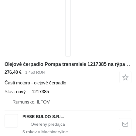
Olejové čerpadlo Pompa transmisie 1217385 na rýpadla-nakladača Caterpillar 414E , 416C , 416D , 416E , 416F , 420D , 420E , 420F , 422E , 422F , 424B , 424B HD , 424D , 426C , 428C , 428D , 428E , 428F , 430D , 430E , 430F , 432D , 432E , 432F , 434E , 434F , 436C , 438C , 438D , 442D , 442E , 444E , 444F
276,40 €
1 450 RON
Časti motora - olejové čerpadlo
Stav
nový
1217385
Rumunsko, ILFOV
PIESE BULDO S.R.L.
5
rokov v Machineryline