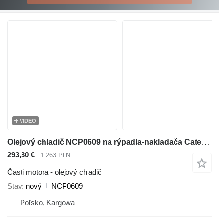
VIDEO
Olejový chladič NCP0609 na rýpadla-nakladača Caterpillar 416E , 432E , 420E , 442E , 434E , 422E , 444E , 428E
293,30 €
1 263 PLN
Časti motora - olejový chladič
Stav
nový
NCP0609
Poľsko, Kargowa