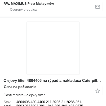
P.W. MAXIMUS Piotr Maksymów
Olejový filter 4804406 na rýpadla-nakladača Caterpillar 422E, 422F, 428E, 428F, 432E, 432F, 434E, 434F, 442E, 444E, 444F
Cena na požiadanie
Časti motora - olejový filter
Stav
4804406 480-4406 211-9286 2119286 361-
nový
5903 3615903 386-1846 3861846 495-0675