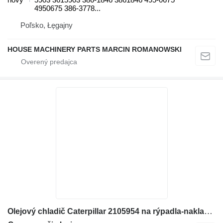
4950675 386-3778...
Poľsko, Łęgajny
HOUSE MACHINERY PARTS MARCIN ROMANOWSKI
Olejový chladič Caterpillar 2105954 na rýpadla-nakladača Caterpillar 414E, 416E, 420E, 422E, 428E, 430E, 432E, 434E, 442E, 444E