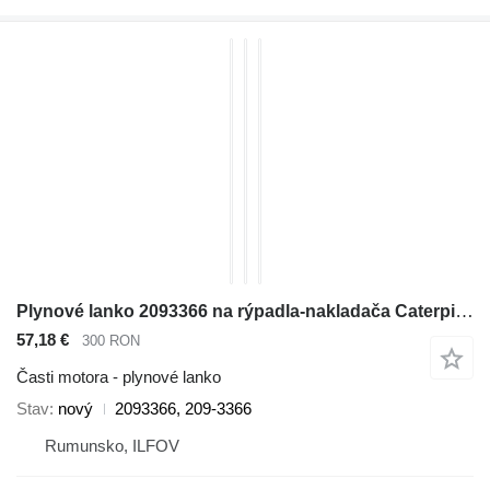
Plynové lanko 2093366 na rýpadla-nakladača Caterpillar 416E, 416F, 420E, 420F, 422E, 422F, 428E, 428F, 430E, 430F, 432E, 432F, 434E, 434F, 442E, 444E, 444F
57,18 €
300 RON
Časti motora - plynové lanko
Stav
nový
2093366, 209-3366
Rumunsko, ILFOV