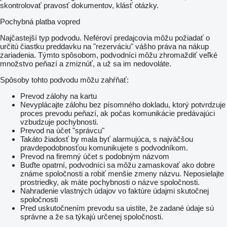
skontrolovať pravosť dokumentov, klásť otázky.
Pochybná platba vopred
Najčastejší typ podvodu. Neféroví predajcovia môžu požiadať o
určitú čiastku preddavku na "rezerváciu" vášho práva na nákup
zariadenia. Týmto spôsobom, podvodníci môžu zhromaždiť veľké
množstvo peňazí a zmiznúť, a už sa im nedovoláte.
Spôsoby tohto podvodu môžu zahŕňať:
Prevod zálohy na kartu
Nevyplácajte zálohu bez písomného dokladu, ktorý potvrdzuje
proces prevodu peňazí, ak počas komunikácie predávajúci
vzbudzuje pochybnosti.
Prevod na účet "správcu"
Takáto žiadosť by mala byť alarmujúca, s najväčšou
pravdepodobnosťou komunikujete s podvodníkom.
Prevod na firemný účet s podobným názvom
Buďte opatrní, podvodníci sa môžu zamaskovať ako dobre
známe spoločnosti a robiť menšie zmeny názvu. Neposielajte
prostriedky, ak máte pochybnosti o názve spoločnosti.
Nahradenie vlastných údajov vo faktúre údajmi skutočnej
spoločnosti
Pred uskutočnením prevodu sa uistite, že zadané údaje sú
správne a že sa týkajú určenej spoločnosti.