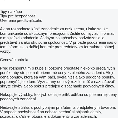
Tipy na kúpu
Tipy pre bezpečnosť
Overenie predávajúceho
Ak sa rozhodnete kúpiť zariadenie za nízku cenu, uistite sa, že
komunikujete so skutočným predajcom. Zistite čo najviac informácií
o majiteľovi zariadenia. Jedným zo spôsobov podvádzania je
predstaviť sa ako skutočná spoločnosť. V prípade podozrenia nás o
tom informujte o ďalšej kontrole prostredníctvom formulára spätnej
väzby.
Cenová kontrola
Pred rozhodnutím o kúpe si pozorne prečítajte niekoľko predajných
ponúk, aby ste poznali priemerné ceny zvoleného zariadenia. Ak je
cena ponuky, ktorá sa vám páči, oveľa nižšia ako podobné ponuky,
popremýšľajte o tom. Významný cenový rozdiel môže naznačovať
skryté chyby alebo pokus predajcu o spáchanie podvodných činov.
Nekupujte výrobky, ktorých cena je príliš odlišná od priemernej ceny
podobných zariadení.
Nedávajte súhlas s pochybnými prísľubmi a predplateným tovarom.
V prípade pochybností sa nebojte nechať si objasniť detaily,
požiadať o ďalšie fotografie a dokumenty o zariadeniach,