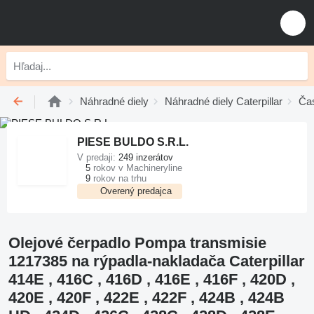
Náhradné diely
Náhradné diely Caterpillar
Čas
PIESE BULDO S.R.L.
V predaji:
249 inzerátov
5
rokov v Machineryline
9
rokov na trhu
Overený predajca
Olejové čerpadlo Pompa transmisie
1217385 na rýpadla-nakladača Caterpillar
414E , 416C , 416D , 416E , 416F , 420D ,
420E , 420F , 422E , 422F , 424B , 424B