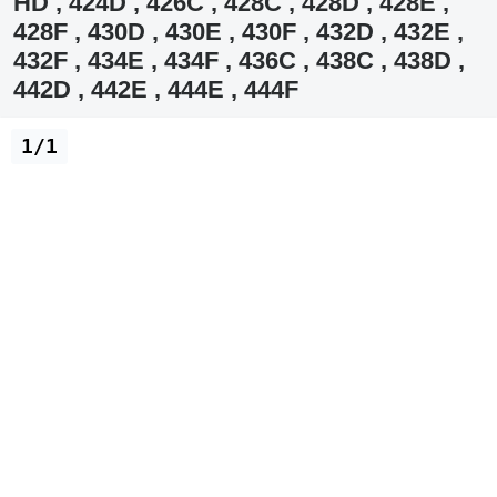
HD , 424D , 426C , 428C , 428D , 428E ,
428F , 430D , 430E , 430F , 432D , 432E ,
432F , 434E , 434F , 436C , 438C , 438D ,
442D , 442E , 444E , 444F
1/1