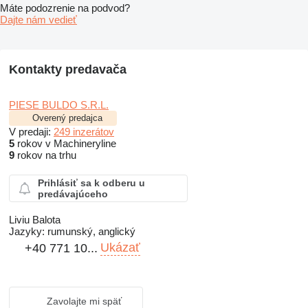
Máte podozrenie na podvod?
Dajte nám vedieť
Kontakty predavača
PIESE BULDO S.R.L.
Overený predajca
V predaji:
249 inzerátov
5
rokov v Machineryline
9
rokov na trhu
Prihlásiť sa k odberu u
predávajúceho
Liviu Balota
Jazyky:
rumunský, anglický
Ukázať
+40 771 10...
Zavolajte mi späť