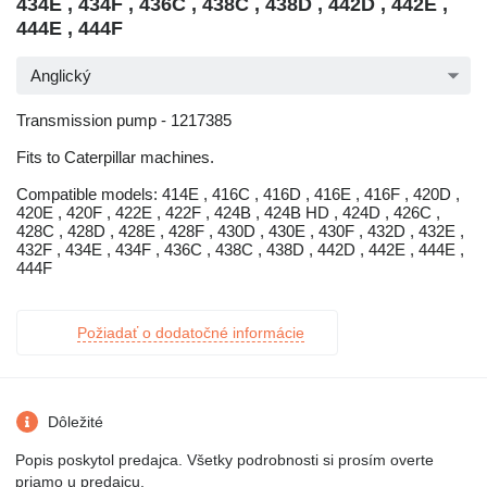
434E , 434F , 436C , 438C , 438D , 442D , 442E ,
444E , 444F
Anglický
Transmission pump - 1217385
Fits to Caterpillar machines.
Compatible models: 414E , 416C , 416D , 416E , 416F , 420D ,
420E , 420F , 422E , 422F , 424B , 424B HD , 424D , 426C ,
428C , 428D , 428E , 428F , 430D , 430E , 430F , 432D , 432E ,
432F , 434E , 434F , 436C , 438C , 438D , 442D , 442E , 444E ,
444F
Požiadať o dodatočné informácie
Dôležité
Popis poskytol predajca. Všetky podrobnosti si prosím overte
priamo u predajcu.