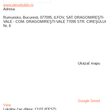
www.piesebuldo.ro
Adresa
Rumunsko, Bucuresti, 077095, ILFOV, SAT. DRAGOMIREŞTI-
VALE - COM. DRAGOMIREŞTI-VALE 77095 STR. CIREŞULUI
Nr. 6
Ukázať mapu
Google Street
View
Lokálny čas dílera: 12:07 (EEST)