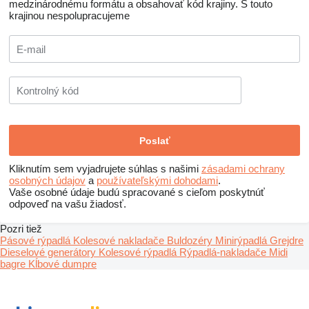
medzinárodnému formátu a obsahovať kód krajiny.
S touto
krajinou nespolupracujeme
Kliknutím sem vyjadrujete súhlas s našimi
zásadami ochrany
osobných údajov
a
používateľskými dohodami
.
Vaše osobné údaje budú spracované s cieľom poskytnúť
odpoveď na vašu žiadosť.
Pozri tiež
Pásové rýpadlá
Kolesové nakladače
Buldozéry
Minirýpadlá
Grejdre
Dieselové generátory
Kolesové rýpadlá
Rýpadlá-nakladače
Midi
bagre
Kĺbové dumpre