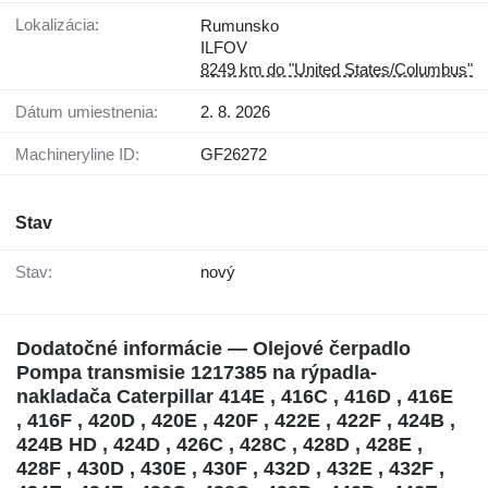
Lokalizácia:
Rumunsko
ILFOV
8249 km do "United States/Columbus"
Dátum umiestnenia:
2. 8. 2026
Machineryline ID:
GF26272
Stav
Stav:
nový
Dodatočné informácie — Olejové čerpadlo
Pompa transmisie 1217385 na rýpadla-
nakladača Caterpillar 414E , 416C , 416D , 416E
, 416F , 420D , 420E , 420F , 422E , 422F , 424B ,
424B HD , 424D , 426C , 428C , 428D , 428E ,
428F , 430D , 430E , 430F , 432D , 432E , 432F ,