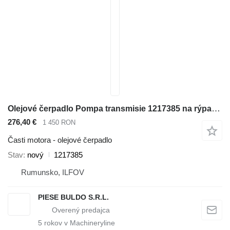
Olejové čerpadlo Pompa transmisie 1217385 na rýpadla-nakladača Caterpillar 414E , 416C , 416D , 416E , 416F , 420D , 420E , 420F , 422E , 422F , 424B , 424B HD , 424D , 426C , 428C , 428D , 428E , 428F , 430D , 430E , 430F , 432D , 432E , 432F , 434E , 434F , 436C , 438C , 438D , 442D , 442E , 444E , 444F
276,40 €
1 450 RON
Časti motora - olejové čerpadlo
Stav
nový
1217385
Rumunsko, ILFOV
PIESE BULDO S.R.L.
5
rokov v Machineryline