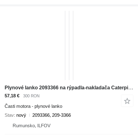
Plynové lanko 2093366 na rýpadla-nakladača Caterpillar 416E, 416F, 420E, 420F, 422E, 422F, 428E, 428F, 430E, 430F, 432E, 432F, 434E, 434F, 442E, 444E, 444F
57,18 €
300 RON
Časti motora - plynové lanko
Stav
nový
2093366, 209-3366
Rumunsko, ILFOV