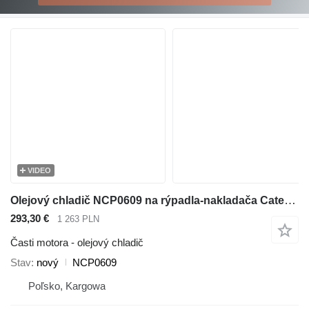
VIDEO
Olejový chladič NCP0609 na rýpadla-nakladača Caterpillar 416E , 432E , 420E , 442E , 434E , 422E , 444E , 428E
293,30 €
1 263 PLN
Časti motora - olejový chladič
Stav
nový
NCP0609
Poľsko, Kargowa