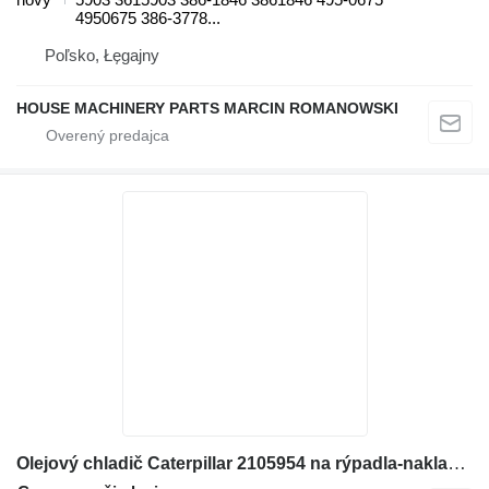
4950675 386-3778...
Poľsko, Łęgajny
HOUSE MACHINERY PARTS MARCIN ROMANOWSKI
Olejový chladič Caterpillar 2105954 na rýpadla-nakladača Caterpillar 414E, 416E, 420E, 422E, 428E, 430E, 432E, 434E, 442E, 444E