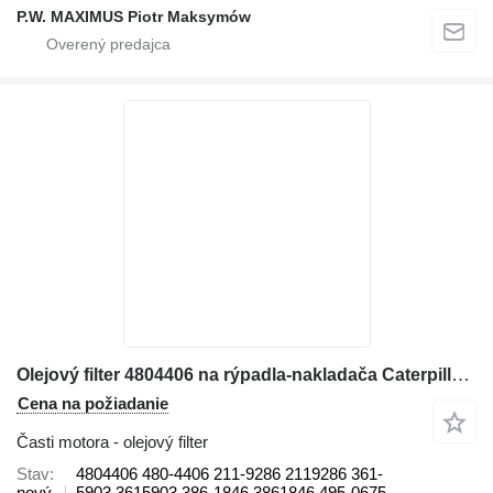
P.W. MAXIMUS Piotr Maksymów
Olejový filter 4804406 na rýpadla-nakladača Caterpillar 422E, 422F, 428E, 428F, 432E, 432F, 434E, 434F, 442E, 444E, 444F
Cena na požiadanie
Časti motora - olejový filter
Stav
4804406 480-4406 211-9286 2119286 361-
nový
5903 3615903 386-1846 3861846 495-0675