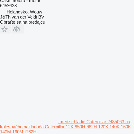
Časti motora - motor
6459428
Holandsko, Wouw
J&Th van der Veldt BV
Obráťte sa na predajcu
medzichladič Caterpillar 2435063 na
kolesového nakladača Caterpillar 12K 950H 962H 120K 140K 160K
140M 160M IT62H