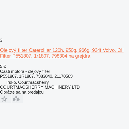
3
Olejový filter Caterpillar 120h, 950g, 966g, 924f Volvo. Oil
Filter P551807, 1r1807, 798304 na grejdra
9 €
Časti motora - olejový filter
P551807, 1R1807, 7983040, 21170569
Írsko, Courtmacsherry
COURTMACSHERRY MACHINERY LTD
Obráťte sa na predajcu