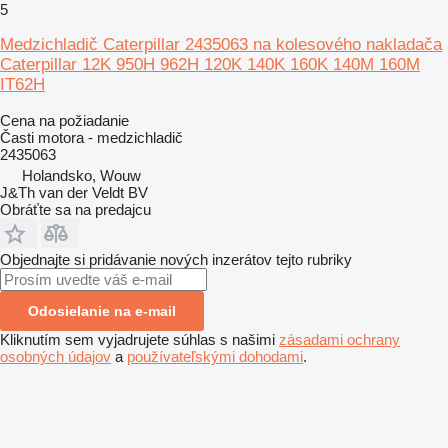
5
Medzichladič Caterpillar 2435063 na kolesového nakladača
Caterpillar 12K 950H 962H 120K 140K 160K 140M 160M
IT62H
Cena na požiadanie
Časti motora - medzichladič
2435063
Holandsko, Wouw
J&Th van der Veldt BV
Obráťte sa na predajcu
Objednajte si pridávanie nových inzerátov tejto rubriky
Odosielanie na e-mail
Kliknutím sem vyjadrujete súhlas s našimi
zásadami ochrany
osobných údajov
a
používateľskými dohodami
.