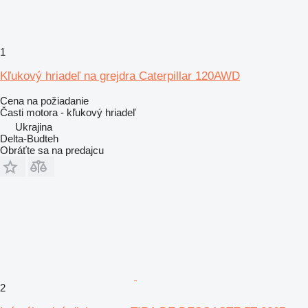
1
Kľukový hriadeľ na grejdra Caterpillar 120AWD
Cena na požiadanie
Časti motora - kľukový hriadeľ
Ukrajina
Delta-Budteh
Obráťte sa na predajcu
2