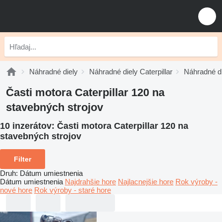
Náhradné diely
Náhradné diely Caterpillar
Náhradné di
Časti motora Caterpillar 120 na
stavebných strojov
10 inzerátov:
Časti motora Caterpillar 120 na
stavebných strojov
Filter
Druh
:
Dátum umiestnenia
Dátum umiestnenia
Najdrahšie hore
Najlacnejšie hore
Rok výroby -
nové hore
Rok výroby - staré hore