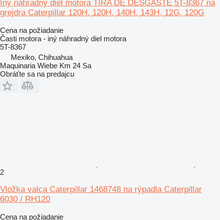
Iný náhradný diel motora TIRA DE DESGASTE 5T-8367 na
grejdra Caterpillar 120H, 120H, 140H, 143H, 12G, 120G
Cena na požiadanie
Časti motora - iný náhradný diel motora
5T-8367
Mexiko, Chihuahua
Maquinaria Wiebe Km 24 Sa
Obráťte sa na predajcu
2
Vložka valca Caterpillar 1468748 na rýpadla Caterpillar
6030 / RH120
Cena na požiadanie