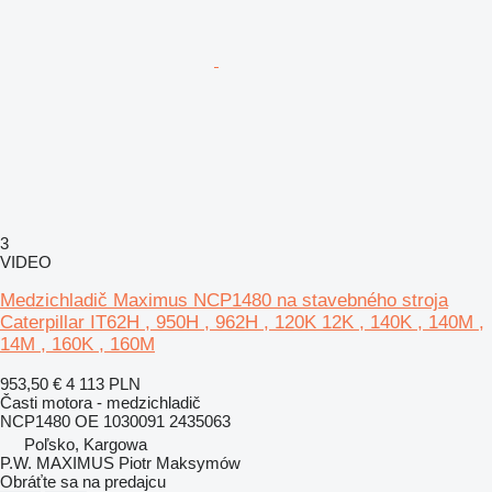
3
VIDEO
Medzichladič Maximus NCP1480 na stavebného stroja
Caterpillar IT62H , 950H , 962H , 120K 12K , 140K , 140M ,
14M , 160K , 160M
953,50 €
4 113 PLN
Časti motora - medzichladič
NCP1480 OE 1030091 2435063
Poľsko, Kargowa
P.W. MAXIMUS Piotr Maksymów
Obráťte sa na predajcu