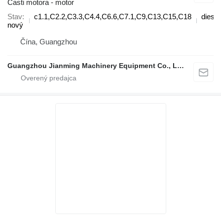
Časti motora - motor
Stav
c1.1,C2.2,C3.3,C4.4,C6.6,C7.1,C9,C13,C15,C18
diesel
nový
Čína, Guangzhou
Guangzhou Jianming Machinery Equipment Co., Ltd.