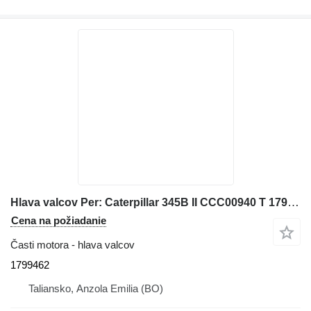
Hlava valcov Per: Caterpillar 345B II CCC00940 T 1799462 na rýpadla Caterpillar 345B II
Cena na požiadanie
Časti motora - hlava valcov
1799462
Taliansko, Anzola Emilia (BO)