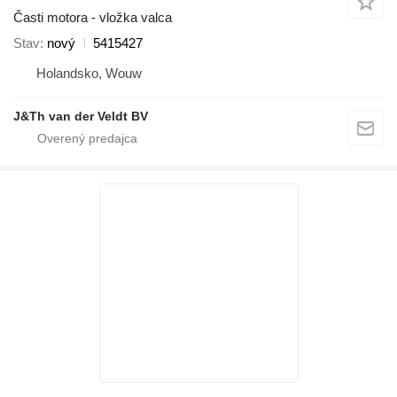
Časti motora - vložka valca
Stav
nový
5415427
Holandsko, Wouw
J&Th van der Veldt BV