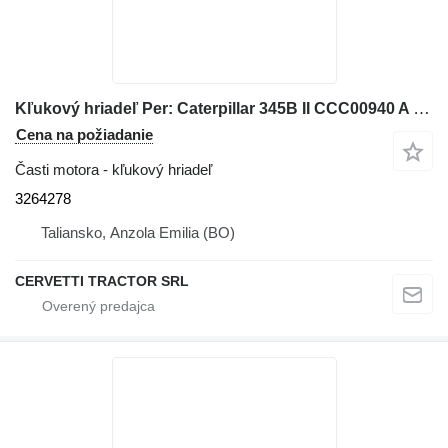
Kľukový hriadeľ Per: Caterpillar 345B II CCC00940 A 3264278 na rýpadla Caterpillar 345B II CCC00940
Cena na požiadanie
Časti motora - kľukový hriadeľ
3264278
Taliansko, Anzola Emilia (BO)
CERVETTI TRACTOR SRL