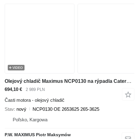
VIDEO
Olejový chladič Maximus NCP0130 na rýpadla Caterpillar 320D 321D 323D
694,10 €
2 989 PLN
Časti motora - olejový chladič
Stav
nový
NCP0130 OE 2653625 265-3625
Poľsko, Kargowa
P.W. MAXIMUS Piotr Maksymów