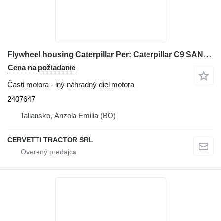
Flywheel housing Caterpillar Per: Caterpillar C9 SAN01020 Miscell 2407647 na stavebného stroja
Cena na požiadanie
Časti motora - iný náhradný diel motora
2407647
Taliansko, Anzola Emilia (BO)
CERVETTI TRACTOR SRL