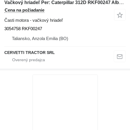
Vačkový hriadeľ Per: Caterpillar 312D RKF00247 Alber 3054758 na rýpadla Caterpillar 312D
Cena na požiadanie
Časti motora - vačkový hriadeľ
3054758 RKF00247
Taliansko, Anzola Emilia (BO)
CERVETTI TRACTOR SRL