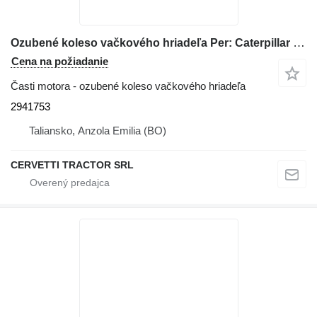
Ozubené koleso vačkového hriadeľa Per: Caterpillar 312D RKF00247 Misce 2941753 na rýpadla Caterpillar 312D
Cena na požiadanie
Časti motora - ozubené koleso vačkového hriadeľa
2941753
Taliansko, Anzola Emilia (BO)
CERVETTI TRACTOR SRL