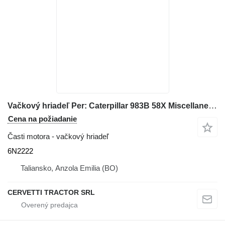
Vačkový hriadeľ Per: Caterpillar 983B 58X Miscellane 6N2222 na buldozéra Caterpillar 983B 58X
Cena na požiadanie
Časti motora - vačkový hriadeľ
6N2222
Taliansko, Anzola Emilia (BO)
CERVETTI TRACTOR SRL