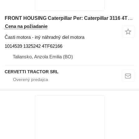
FRONT HOUSING Caterpillar Per: Caterpillar 3116 4TF62166 Misce 1014539 1325242 na stavebného stroja
Cena na požiadanie
Časti motora - iný náhradný diel motora
1014539 1325242 4TF62166
Taliansko, Anzola Emilia (BO)
CERVETTI TRACTOR SRL