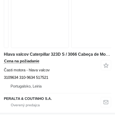
Hlava valcov Caterpillar 323D S / 3066 Cabeça de Motor com Válvulas S6K 320C 3109634 na rýpadla Caterpillar
Cena na požiadanie
Časti motora - hlava valcov
3109634 310-9634 517521
Portugalsko, Leiria
PERALTA & COUTINHO S.A.