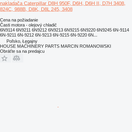
nakladača Caterpillar D8H 950F, D6H, D6H II, D7H 3408,
824C, 988B, D8K, D8L 245, 3408
Cena na požiadanie
Časti motora - olejový chladič
6N9114 6N9211 6N9212 6N9213 6N9215 6N9220 6N9245 6N-9114
6N-9211 6N-9212 6N-9213 6N-9215 6N-9220 6N...
Poľsko, Łęgajny
HOUSE MACHINERY PARTS MARCIN ROMANOWSKI
Obráťte sa na predajcu