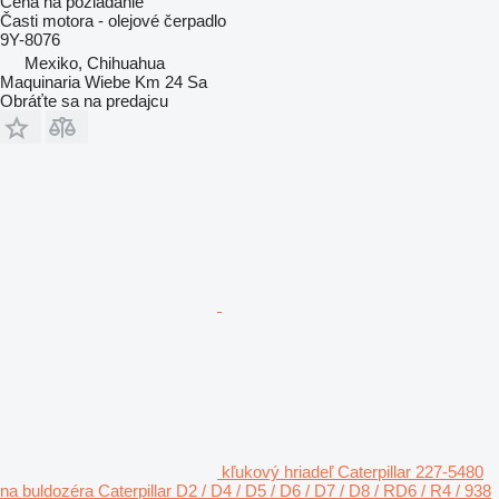
Cena na požiadanie
Časti motora - olejové čerpadlo
9Y-8076
Mexiko, Chihuahua
Maquinaria Wiebe Km 24 Sa
Obráťte sa na predajcu
kľukový hriadeľ Caterpillar 227-5480
na buldozéra Caterpillar D2 / D4 / D5 / D6 / D7 / D8 / RD6 / R4 / 938