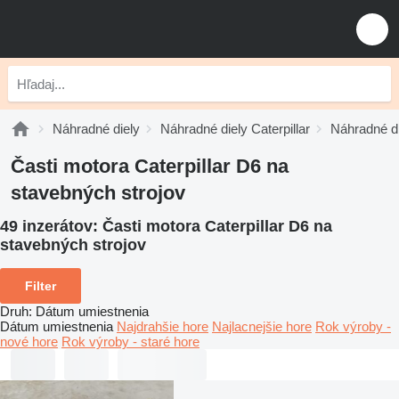
Náhradné diely
Náhradné diely Caterpillar
Náhradné di
Časti motora Caterpillar D6 na
stavebných strojov
49 inzerátov:
Časti motora Caterpillar D6 na
stavebných strojov
Filter
Druh
:
Dátum umiestnenia
Dátum umiestnenia
Najdrahšie hore
Najlacnejšie hore
Rok výroby -
nové hore
Rok výroby - staré hore