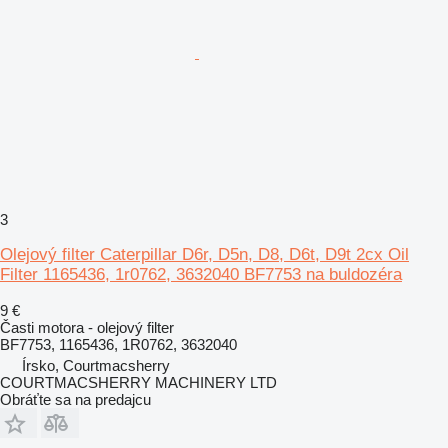
3
Olejový filter Caterpillar D6r, D5n, D8, D6t, D9t 2cx Oil
Filter 1165436, 1r0762, 3632040 BF7753 na buldozéra
9 €
Časti motora - olejový filter
BF7753, 1165436, 1R0762, 3632040
Írsko, Courtmacsherry
COURTMACSHERRY MACHINERY LTD
Obráťte sa na predajcu