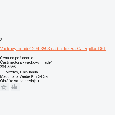
3
Vačkový hriadeľ 294-3593 na buldozéra Caterpillar D6T
Cena na požiadanie
Časti motora - vačkový hriadeľ
294-3593
Mexiko, Chihuahua
Maquinaria Wiebe Km 24 Sa
Obráťte sa na predajcu