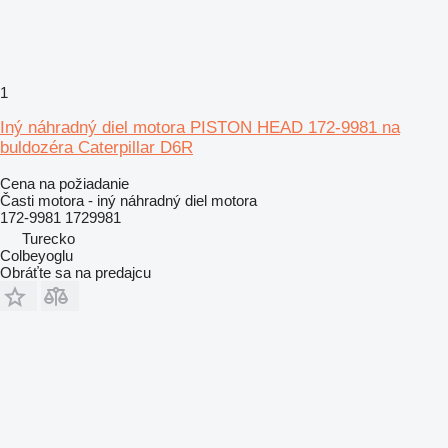
1
Iný náhradný diel motora PISTON HEAD 172-9981 na
buldozéra Caterpillar D6R
Cena na požiadanie
Časti motora - iný náhradný diel motora
172-9981 1729981
Turecko
Colbeyoglu
Obráťte sa na predajcu