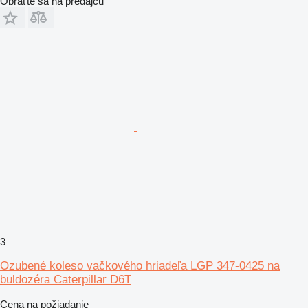
Obráťte sa na predajcu
3
Ozubené koleso vačkového hriadeľa LGP 347-0425 na
buldozéra Caterpillar D6T
Cena na požiadanie