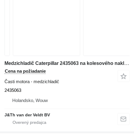
Medzichladič Caterpillar 2435063 na kolesového nakladača Caterpillar 12K 950H 962H 120K 140K 160K 140M 160M IT62H
Cena na požiadanie
Časti motora - medzichladič
2435063
Holandsko, Wouw
J&Th van der Veldt BV