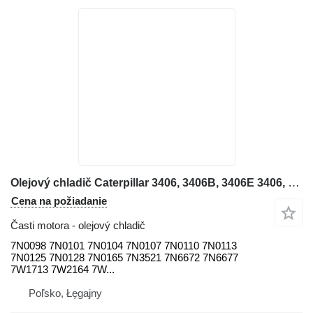
Olejový chladič Caterpillar 3406, 3406B, 3406E 3406, 3408, 776, 777, 824C 143H, 14H NA, 160H 7N0098 na rýpadla-nakladača
Cena na požiadanie
Časti motora - olejový chladič
7N0098 7N0101 7N0104 7N0107 7N0110 7N0113
7N0125 7N0128 7N0165 7N3521 7N6672 7N6677
7W1713 7W2164 7W...
Poľsko, Łęgajny