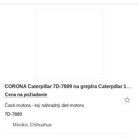
CORONA Caterpillar 7D-7889 na grejdra Caterpillar 12K, 12G, 12H, 130G, 140G, 143H, 160G, 160H
Cena na požiadanie
Časti motora - iný náhradný diel motora
7D-7889
Mexiko, Chihuahua