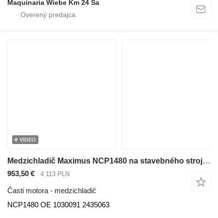
Maquinaria Wiebe Km 24 Sa
VIDEO
Medzichladič Maximus NCP1480 na stavebného stroja Caterpillar IT62H , 950H , 962H , 120K 12K , 140K , 140M , 14M , 160K , 160M
953,50 €
4 113 PLN
Časti motora - medzichladič
NCP1480 OE 1030091 2435063