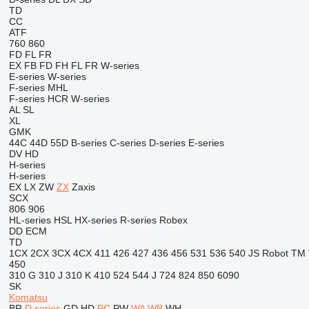
TD
CC
ATF
760
860
FD
FL
FR
EX
FB
FD
FH
FL
FR
W-series
E-series
W-series
F-series
MHL
F-series
HCR
W-series
AL
SL
XL
GMK
44C
44D
55D
B-series
C-series
D-series
E-series
DV
HD
H-series
H-series
EX
LX
ZW
ZX
Zaxis
SCX
806
906
HL-series
HSL
HX-series
R-series
Robex
DD
ECM
TD
1CX
2CX
3CX
4CX
411
426
427
436
456
531
536
540
JS
Robot
TM
450
310 G
310 J
310 K
410
524
544 J
724
824
850
6090
SK
Komatsu
BR
D series
GD
HD
PC
PW
WA
WB
WH