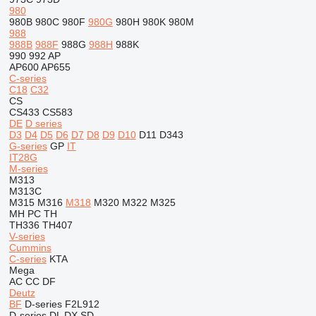
980
980B
980C
980F
980G
980H
980K
980M
988
988B
988F
988G
988H
988K
990
992
AP
AP600
AP655
C-series
C18
C32
CS
CS433
CS583
DE
D series
D3
D4
D5
D6
D7
D8
D9
D10
D11
D343
G-series
GP
IT
IT28G
M-series
M313
M313C
M315
M316
M318
M320
M322
M325
MH
PC
TH
TH336
TH407
V-series
Cummins
C-series
KTA
Mega
AC
CC
DF
Deutz
BF
D-series
F2L912
D-series
DL
DX
SD