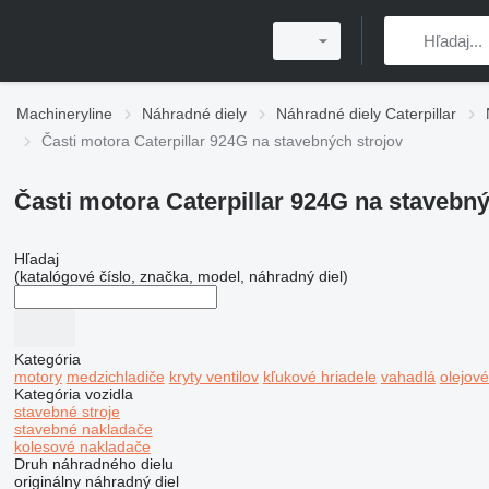
Machineryline
Náhradné diely
Náhradné diely Caterpillar
Časti motora Caterpillar 924G na stavebných strojov
Časti motora Caterpillar 924G na stavebný
Hľadaj
(katalógové číslo, značka, model, náhradný diel)
Kategória
motory
medzichladiče
kryty ventilov
kľukové hriadele
vahadlá
olejové
Kategória vozidla
stavebné stroje
stavebné nakladače
kolesové nakladače
Druh náhradného dielu
originálny náhradný diel