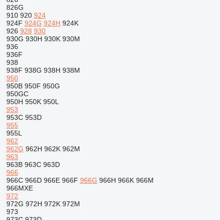
826G
910
920
924
924F
924G
924H
924K
926
928
930
930G
930H
930K
930M
936
936F
938
938F
938G
938H
938M
950
950B
950F
950G
950GC
950H
950K
950L
953
953C
953D
955
955L
962
962G
962H
962K
962M
963
963B
963C
963D
966
966C
966D
966E
966F
966G
966H
966K
966M
966MXE
972
972G
972H
972K
972M
973
973C
973D