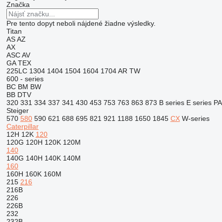
Značka
Pre tento dopyt neboli nájdené žiadne výsledky.
Titan
AS
AZ
AX
ASC
AV
GA
TEX
225LC
1304
1404
1504
1604
1704
AR
TW
600 - series
BC
BM
BW
BB
DTV
320
331
334
337
341
430
453
753
763
863
873
B series
E series
PA
Steiger
570
580
590
621
688
695
821
921
1188
1650
1845
CX
W-series
Caterpillar
12H
12K
120
120G
120H
120K
120M
140
140G
140H
140K
140M
160
160H
160K
160M
215
216
216B
226
226B
232
232B