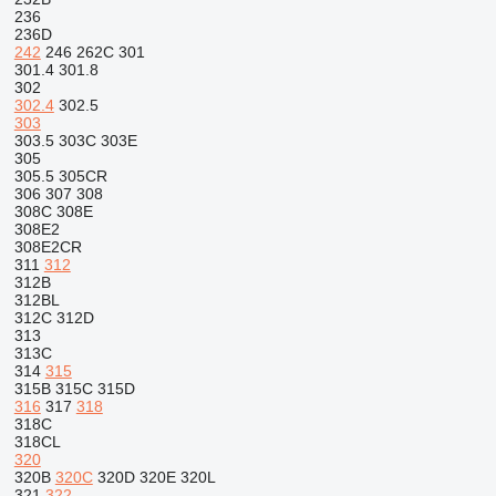
236
236D
242
246
262C
301
301.4
301.8
302
302.4
302.5
303
303.5
303C
303E
305
305.5
305CR
306
307
308
308C
308E
308E2
308E2CR
311
312
312B
312BL
312C
312D
313
313C
314
315
315B
315C
315D
316
317
318
318C
318CL
320
320B
320C
320D
320E
320L
321
322