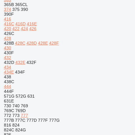
365B
365CL
374
375
390
390F
416
416C
416D
416E
420
422
424
426
426C
428
428B
428C
428D
428E
428F
430
430F
432
432D
432E
432F
434
434E
434F
438
438C
444
444F
571G
572G
631
631E
730
740
769
769C
769D
772
773
777
777B
777C
777D
777F
777G
816
824
824C
824G
826