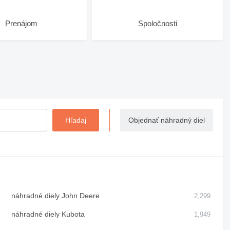
Prenájom
Spoločnosti
Objednať náhradný diel
náhradné diely John Deere
2,299
náhradné diely Kubota
1,949