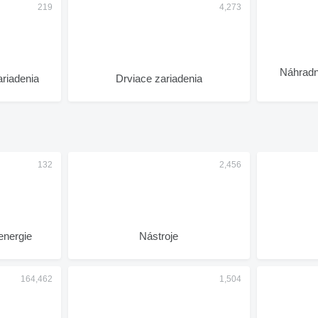
Náhradné die
riadenia
Drviace zariadenia
 energie
Nástroje