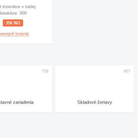
t inzerátov v našej
databáze: 300
356 963
verejniť inzerát
stavné zariadenia
Skladové žeriavy