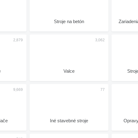
Stroje na betón
Zariadeni
e
Valce
Stroj
dače
Iné stavebné stroje
Opravy