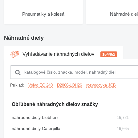
Pneumatiky a kolesá
Náhradné die
Náhradné diely
Vyhľadávanie náhradných dielov
164462
Príklad:
Volvo EC 240
D2066-LOH26
rozvodovka JCB
Obľúbené náhradných dielov značky
náhradné diely Liebherr
16,721
náhradné diely Caterpillar
16,665