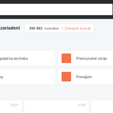
zariadení
356 963
inzerátov
+ Zverejniť inzerát
pulačna technika
Priemyselné stroje
by
Prenájom