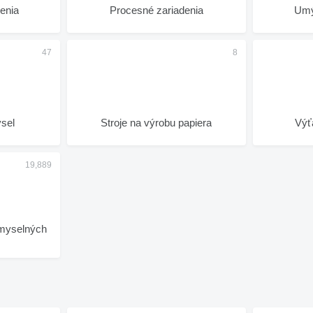
enia
Procesné zariadenia
Umý
sel
Stroje na výrobu papiera
Výť