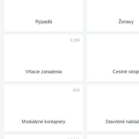
Rýpadlá
Žeriavy
Vŕtacie zariadenia
Cestné stroj
Modulárné kontajnery
Stavebné nakla