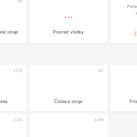
Poče
né stroje
Prezrieť všetky
Z
enia
Čistiace stroje
Prí