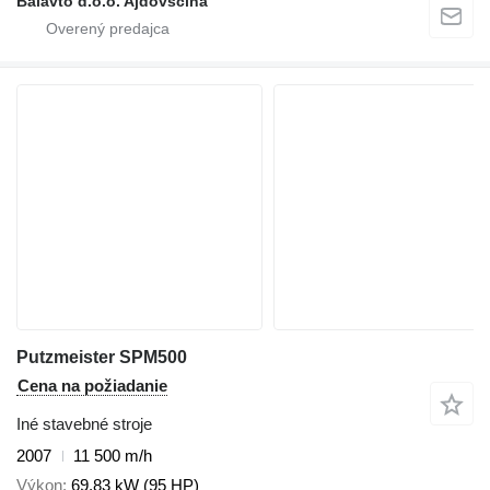
Balavto d.o.o. Ajdovscina
Putzmeister SPM500
Cena na požiadanie
Iné stavebné stroje
2007
11 500 m/h
Výkon
69.83 kW (95 HP)