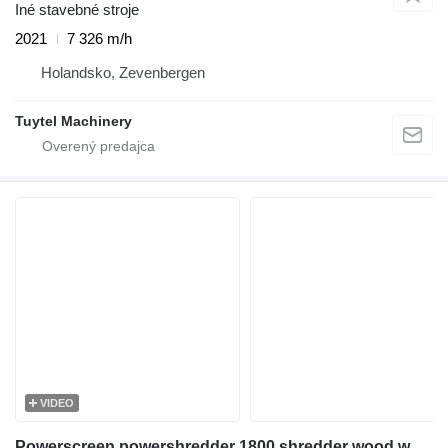
Iné stavebné stroje
2021
7 326 m/h
Holandsko, Zevenbergen
Tuytel Machinery
VIDEO
Powerscreen powershredder 1800 shredder wood waste magnet