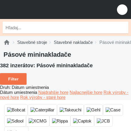
Stavebné stroje
Stavebné nakladače
Pásové mininak
Pásové mininakladače
382 inzerátov:
Pásové mininakladače
Filter
Druh
:
Dátum umiestnenia
Dátum umiestnenia
Najdrahšie hore
Najlacnejšie hore
Rok výroby -
nové hore
Rok výroby - staré hore