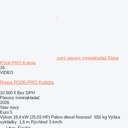
nový pásový mininakladač Rippa
RS06-PRO Kubota
16
VIDEO
Rippa RS06-PRO Kubota
10 500 €
Bez DPH
Pásový mininakladač
2026
Stav
nový
Euro 5
Výkon
18.4 kW (25.03 HP)
Palivo
diesel
Nosnosť
650 kg
Výška
vykládky
1,6 m
Rýchlosť
5 km/h
Litva, Šiauliai