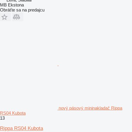
MB Ekstona
Obráťte sa na predajcu
nový pásový mininakladač Rippa
RS04 Kubota
13
Rippa RS04 Kubota