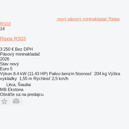
nový pásový mininakladač Rippa
RS03
14
Rippa RS03
3 250 €
Bez DPH
Pásový mininakladač
2026
Stav
nový
Euro 5
Výkon
8.4 kW (11.43 HP)
Palivo
benzín
Nosnosť
204 kg
Výška
vykládky
1,55 m
Rýchlosť
2,5 km/h
Litva, Šiauliai
MB Ekstona
Obráťte sa na predajcu