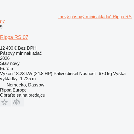
nový pásový mininakladač Rippa RS
07
9
Rippa RS 07
12 490 €
Bez DPH
Pásový mininakladač
2026
Stav
nový
Euro 5
Výkon
18.23 kW (24.8 HP)
Palivo
diesel
Nosnosť
670 kg
Výška
vykládky
1,725 m
Nemecko, Dassow
Rippa Europe
Obráťte sa na predajcu