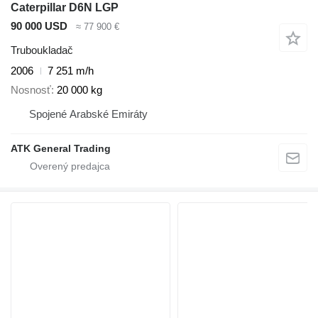
Caterpillar D6N LGP
90 000 USD
≈ 77 900 €
Truboukladač
2006
7 251 m/h
Nosnosť
20 000 kg
Spojené Arabské Emiráty
ATK General Trading