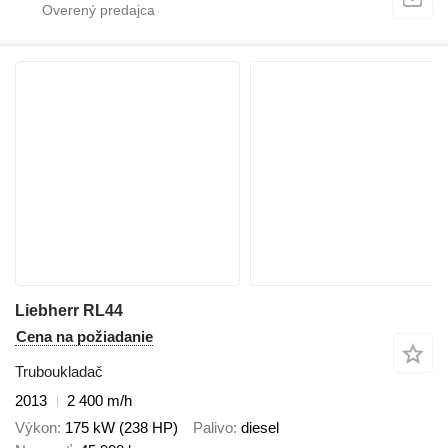
Liebherr RL44
Cena na požiadanie
Truboukladač
2013
2 400 m/h
Výkon
175 kW (238 HP)
Palivo
diesel