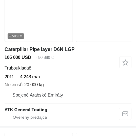
VIDEO
Caterpillar Pipe layer D6N LGP
105 000 USD
≈ 90 880 €
Truboukladač
2011
4 248 m/h
Nosnosť
20 000 kg
Spojené Arabské Emiráty
ATK General Trading