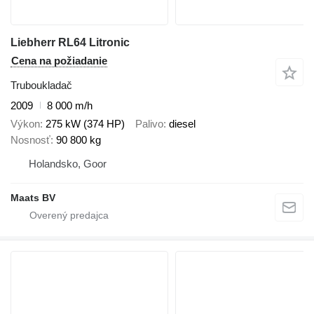
Liebherr RL64 Litronic
Cena na požiadanie
Truboukladač
2009
8 000 m/h
Výkon
275 kW (374 HP)
Palivo
diesel
Nosnosť
90 800 kg
Holandsko, Goor
Maats BV