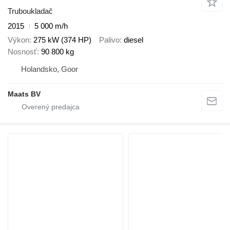
Truboukladač
2015
5 000 m/h
Výkon
275 kW (374 HP)
Palivo
diesel
Nosnosť
90 800 kg
Holandsko, Goor
Maats BV