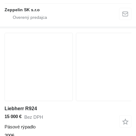
Zeppelin SK s.r.o
Liebherr R924
15 000 €
Bez DPH
Pásové rýpadlo
2006