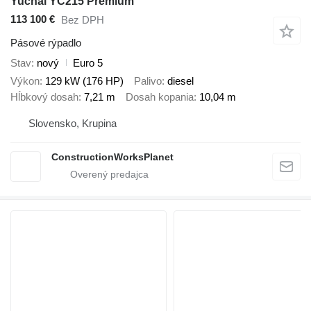
Yuchai YC215 Premium
113 100 €
Bez DPH
Pásové rýpadlo
Stav
nový
Euro 5
Výkon
129 kW (176 HP)
Palivo
diesel
Hĺbkový dosah
7,21 m
Dosah kopania
10,04 m
Slovensko, Krupina
ConstructionWorksPlanet