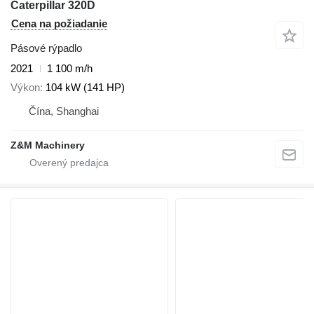
Caterpillar 320D
Cena na požiadanie
Pásové rýpadlo
2021
1 100 m/h
Výkon
104 kW (141 HP)
Čína, Shanghai
Z&M Machinery