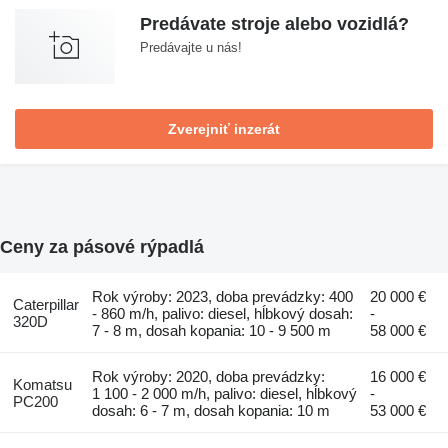
Predávate stroje alebo vozidlá?
Predávajte u nás!
Zverejniť inzerát
Ceny za pásové rýpadlá
Rok výroby: 2023, doba prevádzky: 400
20 000 €
Caterpillar
- 860 m/h, palivo: diesel, hĺbkový dosah:
-
320D
7 - 8 m, dosah kopania: 10 - 9 500 m
58 000 €
Rok výroby: 2020, doba prevádzky:
16 000 €
Komatsu
1 100 - 2 000 m/h, palivo: diesel, hĺbkový
-
PC200
dosah: 6 - 7 m, dosah kopania: 10 m
53 000 €