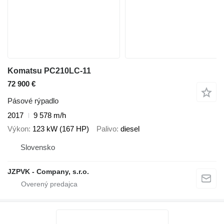
Komatsu PC210LC-11
72 900 €
Pásové rýpadlo
2017
9 578 m/h
Výkon
123 kW (167 HP)
Palivo
diesel
Slovensko
JZPVK - Company, s.r.o.