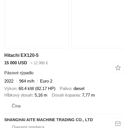
Hitachi EX120-5
15 000 USD
≈ 12 980 €
Pásové rýpadlo
2022
964 m/h
Euro 2
Výkon
60.4 kW (82.17 HP)
Palivo
diesel
Hĺbkový dosah
5,16 m
Dosah kopania
7,77 m
Čína
SHANGHAI AITE MACHINE TRADING CO., LTD