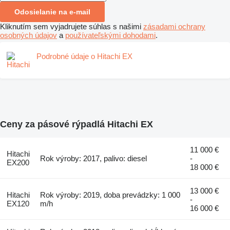
Odosielanie na e-mail
Kliknutím sem vyjadrujete súhlas s našimi
zásadami ochrany
osobných údajov
a
používateľskými dohodami
.
Podrobné údaje o Hitachi EX
Ceny za pásové rýpadlá Hitachi EX
11 000 €
Hitachi
Rok výroby: 2017, palivo: diesel
-
EX200
18 000 €
13 000 €
Hitachi
Rok výroby: 2019, doba prevádzky: 1 000
-
EX120
m/h
16 000 €