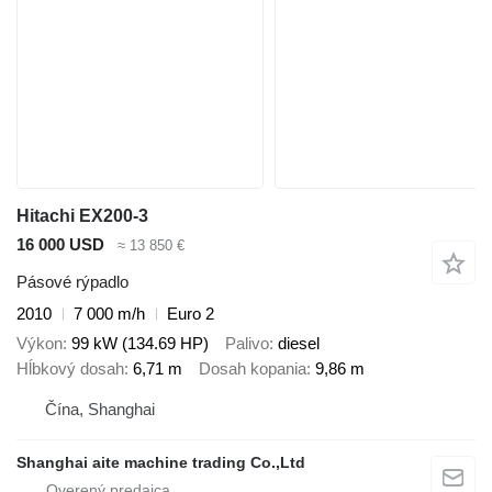
Hitachi EX200-3
16 000 USD
≈ 13 850 €
Pásové rýpadlo
2010
7 000 m/h
Euro 2
Výkon
99 kW (134.69 HP)
Palivo
diesel
Hĺbkový dosah
6,71 m
Dosah kopania
9,86 m
Čína, Shanghai
Shanghai aite machine trading Co.,Ltd