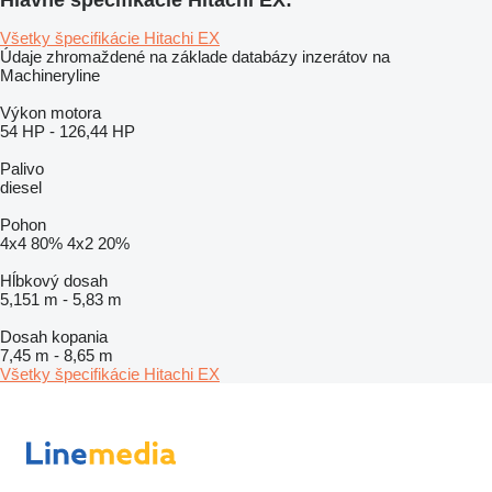
Všetky špecifikácie Hitachi EX
Údaje zhromaždené na základe databázy inzerátov na
Machineryline
Výkon motora
54 HP
-
126,44 HP
Palivo
diesel
Pohon
4x4
80%
4x2
20%
Hĺbkový dosah
5,151 m
-
5,83 m
Dosah kopania
7,45 m
-
8,65 m
Všetky špecifikácie Hitachi EX