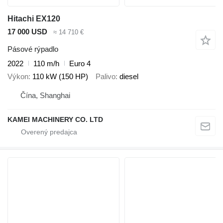
Hitachi EX120
17 000 USD
≈ 14 710 €
Pásové rýpadlo
2022
110 m/h
Euro 4
Výkon
110 kW (150 HP)
Palivo
diesel
Čína, Shanghai
KAMEI MACHINERY CO. LTD