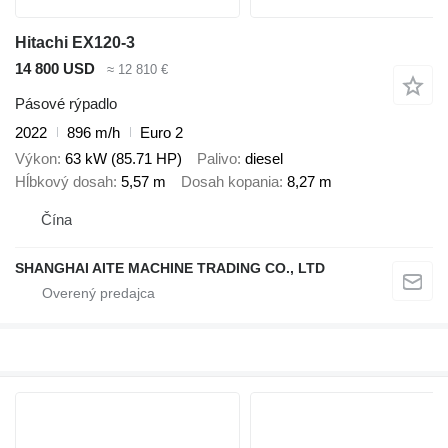
Hitachi EX120-3
14 800 USD
≈ 12 810 €
Pásové rýpadlo
2022
896 m/h
Euro 2
Výkon
63 kW (85.71 HP)
Palivo
diesel
Hĺbkový dosah
5,57 m
Dosah kopania
8,27 m
Čína
SHANGHAI AITE MACHINE TRADING CO., LTD