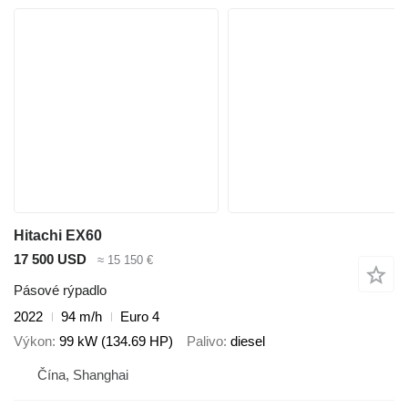
Hitachi EX60
17 500 USD
≈ 15 150 €
Pásové rýpadlo
2022
94 m/h
Euro 4
Výkon
99 kW (134.69 HP)
Palivo
diesel
Čína, Shanghai