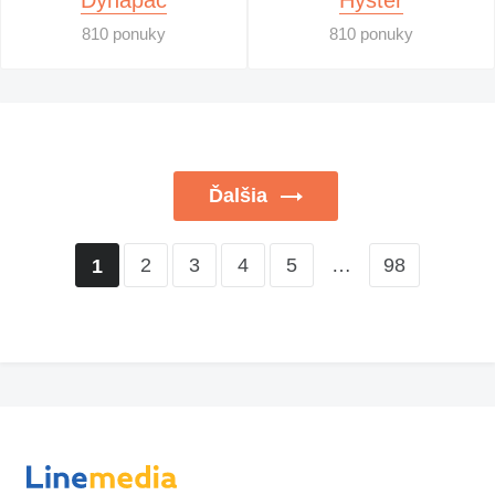
Dynapac
Hyster
810 ponuky
810 ponuky
Ďalšia
2
3
4
5
…
98
1