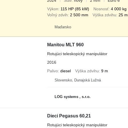
2024
Stav
nový
2 m/h
Euro 6
Výkon
115 HP (85 kW)
Nosnosť
4 000 kg
Voľný zdvih
2 500 mm
Výška zdvihu
25 m
Maďarsko
Manitou MLT 960
Rotujúci teleskopický manipulátor
2016
Palivo
diesel
Výška zdvihu
9 m
Slovensko, Dunajská Lužná
LOG systems , s.r.o.
Dieci Pegasus 60,21
Rotujúci teleskopický manipulátor