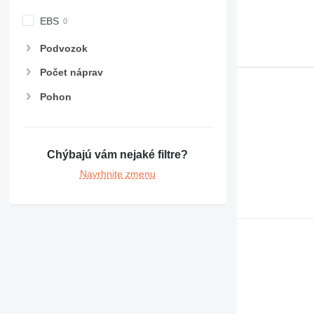
EBS
Podvozok
Počet náprav
Pohon
Chýbajú vám nejaké filtre?
Navrhnite zmenu