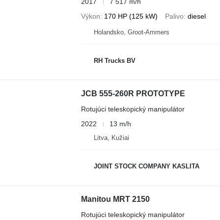
2017
7 517 m/h
Výkon
170 HP (125 kW)
Palivo
diesel
Holandsko, Groot-Ammers
RH Trucks BV
JCB 555-260R PROTOTYPE
Rotujúci teleskopický manipulátor
2022
13 m/h
Litva, Kužiai
JOINT STOCK COMPANY KASLITA
Manitou MRT 2150
Rotujúci teleskopický manipulátor