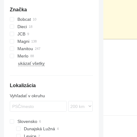
Značka
Bobcat
Dieci
JCB
Pegasus
GTH
Magni
555-210R
Manitou
555-260R
RTH
Merlo
TLT
MRT
ukázať všetky
MT
ROTO
608
GR
Girolift
M series
P-series
Lokalizácia
Vyhľadať v okruhu
Slovensko
Dunajská Lužná
Levice