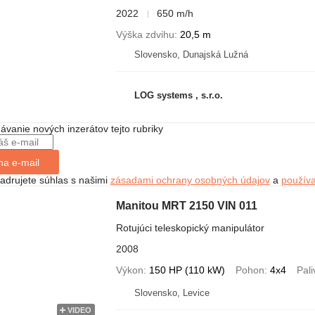
2022
650 m/h
Výška zdvihu
20,5 m
Slovensko, Dunajská Lužná
LOG systems , s.r.o.
dávanie nových inzerátov tejto rubriky
na e-mail
jadrujete súhlas s našimi
zásadami ochrany osobných údajov
a
použív
Manitou MRT 2150 VIN 011
Rotujúci teleskopický manipulátor
2008
Výkon
150 HP (110 kW)
Pohon
4x4
Pali
Slovensko, Levice
VIDEO