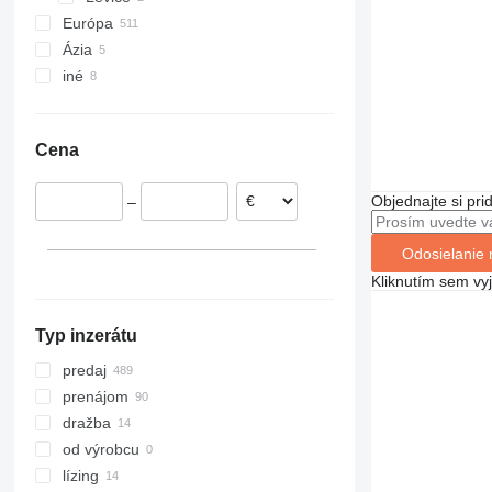
Európa
Ázia
Nemecko
iné
Poľsko
Turecko
Holandsko
Spojené Arabské Emiráty
Ukrajina
Belgicko
Južná Kórea
Uruguaj
Cena
Rumunsko
Moldavsko
Taliansko
Čile
Objednajte si pri
–
Maďarsko
Chorvátsko
Odosielanie 
ukázať všetky
Kliknutím sem vy
Typ inzerátu
predaj
prenájom
dražba
od výrobcu
lízing