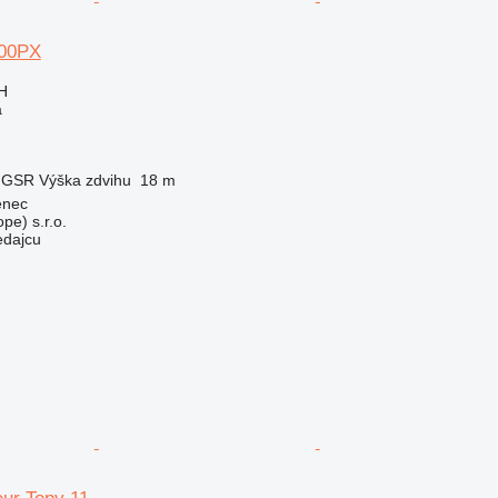
200PX
H
a
GSR
Výška zdvihu
18 m
enec
pe) s.r.o.
edajcu