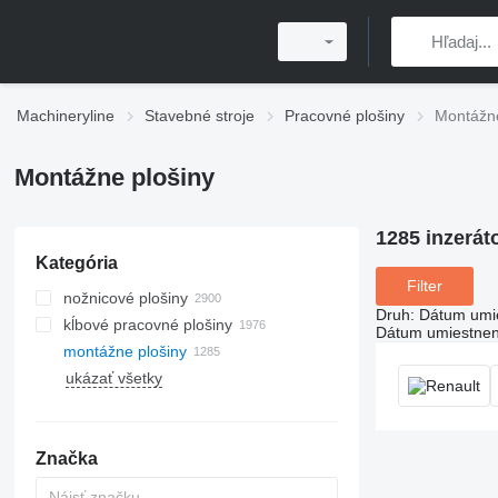
Machineryline
Stavebné stroje
Pracovné plošiny
Montážne
Montážne plošiny
1285 inzerát
Kategória
Filter
nožnicové plošiny
Druh
:
Dátum umi
kĺbové pracovné plošiny
Dátum umiestnen
montážne plošiny
ukázať všetky
Značka