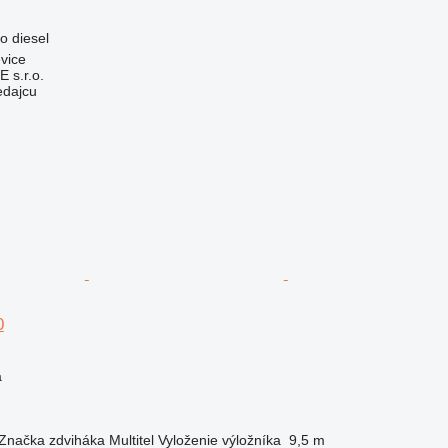
vo
diesel
vice
s.r.o.
edajcu
0
a
Značka zdviháka
Multitel
Vyloženie výložníka
9,5 m