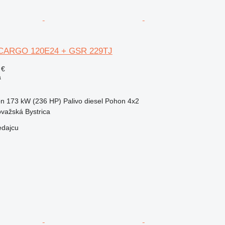
ARGO 120E24 + GSR 229TJ
 €
a
on
173 kW (236 HP)
Palivo
diesel
Pohon
4x2
važská Bystrica
edajcu