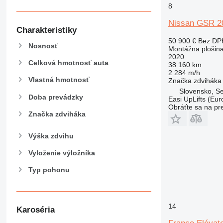
8
Nissan GSR 
Charakteristiky
50 900 €
Bez DP
Nosnosť
Montážna plošin
2020
Celková hmotnosť auta
38 160 km
2 284 m/h
Vlastná hmotnosť
Značka zdviháka
Slovensko, S
Doba prevádzky
Easi UpLifts (Euro
Obráťte sa na pr
Značka zdviháka
Výška zdvihu
Vyloženie výložníka
Typ pohonu
14
Karoséria