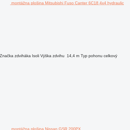
montážna plošina Mitsubishi Fuso Canter 6C18 4x4 hydraulic
Značka zdviháka
Isoli
Výška zdvihu
14,4 m
Typ pohonu
celkový
montážna plošina Nissan GSR 200PX