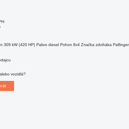
PH
a
on
309 kW (420 HP)
Palivo
diesel
Pohon
8x4
Značka zdviháka
Palfinger
edajcu
alebo vozidlá?
!
erát