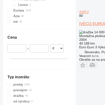
Levice
Európa
229TJ
80
Ázia
Poľsko
iné
Holandsko
Čína
IVECO EUROC
Maďarsko
Japonsko
Ukrajina
14 000
Nemecko
Spojené Arabské Emiráty
Montážna plošin
Cena
Taliansko
Gruzínsko
2004
40 188 km
Španielsko
Turecko
Euro
Euro 3
Výk
–
Rumunsko
Uzbekistan
Slovensko, Po
Belgicko
Kazachstan
Veacom s.r.o.
Obráťte sa na pr
ukázať všetky
Typ inzerátu
predaj
prenájom
dražba
od výrobcu