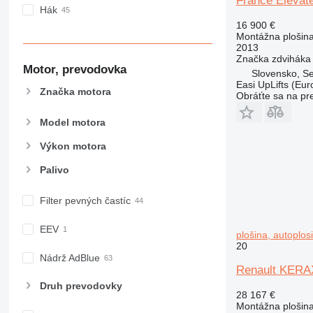
France Elévat
Hák
16 900 €
Montážna plošin
2013
Značka zdviháka
Motor, prevodovka
Slovensko, S
Easi UpLifts (Euro
Značka motora
Obráťte sa na pr
Model motora
Výkon motora
Palivo
Filter pevných častíc
EEV
plošina, autoplos
20
Nádrž AdBlue
Renault KERAX
Druh prevodovky
28 167 €
Montážna plošin