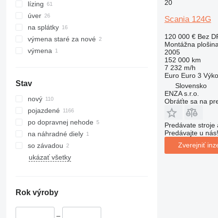
20
lízing
úver
Scania 124G
na splátky
120 000 €
Bez D
výmena staré za nové
Montážna plošin
výmena
2005
152 000 km
7 232 m/h
Euro
Euro 3
Výk
Stav
Slovensko
ENZA s.r.o.
nový
Obráťte sa na pr
pojazdené
po dopravnej nehode
Predávate stroje 
Predávajte u nás
na náhradné diely
Zverejniť inz
so závadou
ukázať všetky
Rok výroby
–