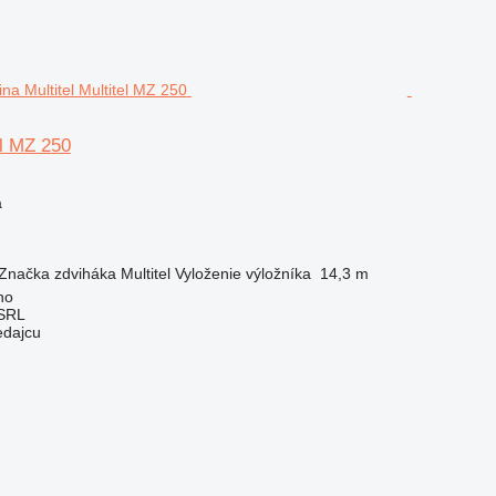
el MZ 250
a
Značka zdviháka
Multitel
Vyloženie výložníka
14,3 m
no
 SRL
edajcu