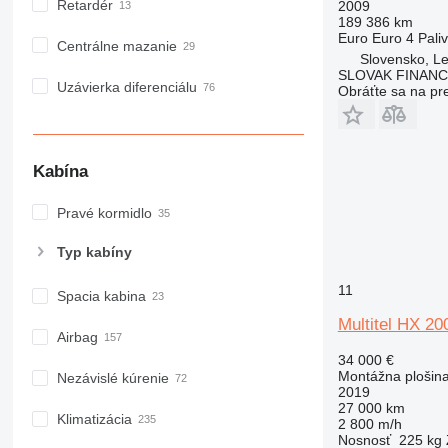
Retardér
2009
189 386 km
Euro
Euro 4
Pali
Centrálne mazanie
Slovensko, Le
SLOVAK FINANCE 
Uzávierka diferenciálu
Obráťte sa na pr
Kabína
Pravé kormidlo
Typ kabíny
11
Spacia kabina
Multitel HX 20
Airbag
34 000 €
Montážna plošin
Nezávislé kúrenie
2019
27 000 km
Klimatizácia
2 800 m/h
Nosnosť
225 kg