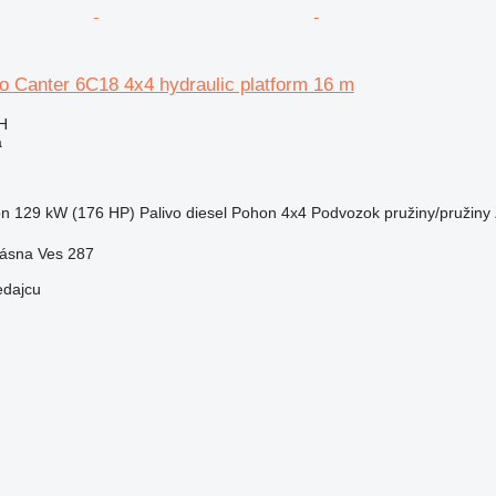
o Canter 6C18 4x4 hydraulic platform 16 m
H
a
on
129 kW (176 HP)
Palivo
diesel
Pohon
4x4
Podvozok
pružiny/pružiny
rásna Ves 287
edajcu