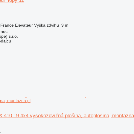
eur Topy 11
a
France Elévateur
Výška zdvihu
9 m
enec
pe) s.r.o.
edajcu
ina, montazna pl
 410.19 4x4 vysokozdvižná plošina, autoplosina, montazna
a