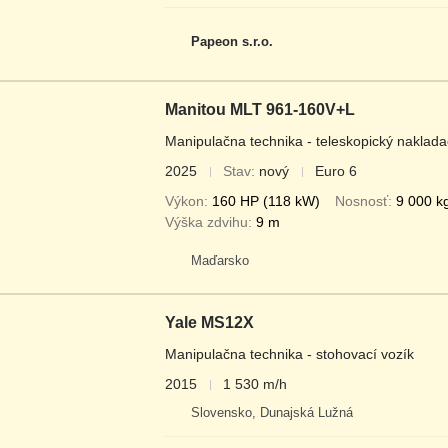
Papeon s.r.o.
Manitou MLT 961-160V+L
Manipulačna technika - teleskopický naklada
2025
Stav
nový
Euro 6
Výkon
160 HP (118 kW)
Nosnosť
9 000 k
Výška zdvihu
9 m
Maďarsko
Yale MS12X
Manipulačna technika - stohovací vozík
2015
1 530 m/h
Slovensko, Dunajská Lužná