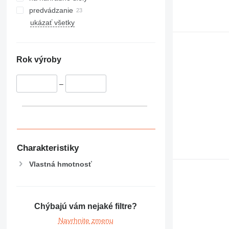
predvádzanie
ukázať všetky
Rok výroby
–
Charakteristiky
Vlastná hmotnosť
Chýbajú vám nejaké filtre?
Navrhnite zmenu