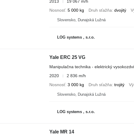
2013
19 067 m/h
Nosnosť
5 000 kg
Druh sťažňa
dvojitý
V
Slovensko, Dunajská Lužná
LOG systems , s.r.o.
Yale ERC 25 VG
Manipulačna technika - elektrický vysokozdv
2020
2 836 m/h
Nosnosť
3 000 kg
Druh sťažňa
trojitý
Vý
Slovensko, Dunajská Lužná
LOG systems , s.r.o.
Yale MR 14