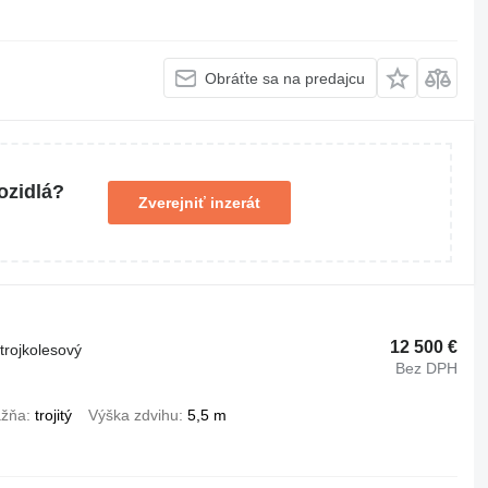
Obráťte sa na predajcu
ozidlá?
Zverejniť inzerát
12 500 €
trojkolesový
Bez DPH
ažňa
trojitý
Výška zdvihu
5,5 m