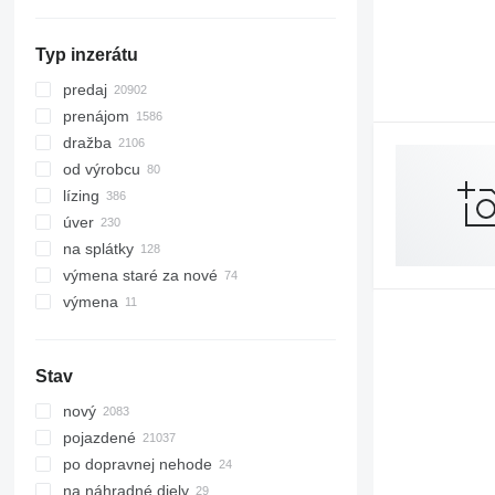
ukázať všetky
Maroko
ukázať všetky
Typ inzerátu
predaj
prenájom
dražba
od výrobcu
lízing
úver
na splátky
výmena staré za nové
výmena
Stav
nový
pojazdené
po dopravnej nehode
na náhradné diely