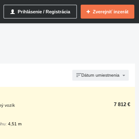
Prihlásenie / Registrácia
Zverejniť inzerát
Dátum umiestnenia
7 812 €
ný vozík
ihu
4,51 m