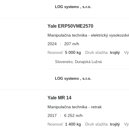
LOG systems , s.r.o.
Yale ERP50VME2570
Manipulačna technika - elektrický vysokozdv
2024
207 m/h
Nosnosť
5 000 kg
Druh sťažňa
trojitý
Vý
Slovensko, Dunajská Lužná
LOG systems , s.r.o.
Yale MR 14
Manipulačna technika - retrak
2017
6 252 m/h
Nosnosť
1 400 kg
Druh sťažňa
trojitý
Vý