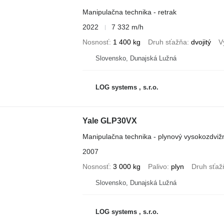
Manipulačna technika - retrak
2022
7 332 m/h
Nosnosť
1 400 kg
Druh sťažňa
dvojitý
V
Slovensko, Dunajská Lužná
LOG systems , s.r.o.
Yale GLP30VX
Manipulačna technika - plynový vysokozdviž
2007
Nosnosť
3 000 kg
Palivo
plyn
Druh sťaž
Slovensko, Dunajská Lužná
LOG systems , s.r.o.