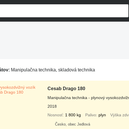
átov:
Manipulačna technika, skladová technika
Cesab Drago 180
Manipulačna technika - plynový vysokozdviž
2018
Nosnosť
1 800 kg
Palivo
plyn
Výška zdv
Česko, obec Jedlová