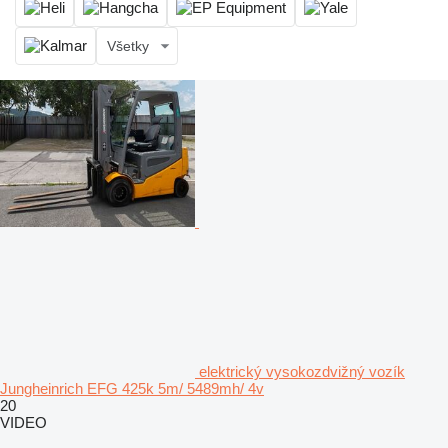
Všetky
elektrický vysokozdvižný vozík
Jungheinrich EFG 425k 5m/ 5489mh/ 4v
20
VIDEO