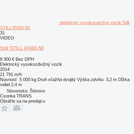
elektrický vysokozdvižný vozík Still
STILL RX60-50
31
VIDEO
Still STILL RX60-50
8 900 €
Bez DPH
Elektrický vysokozdvižný vozík
2014
21 791 m/h
Nosnosť
5 000 kg
Druh sťažňa
dvojitý
Výška zdvihu
3,2 m
Dĺžka
vidiel
2,4 m
Slovensko, Štúrovo
Csonka TRANS
Obráťte sa na predajcu