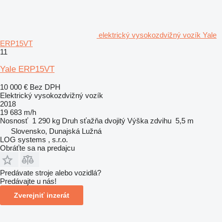
elektrický vysokozdvižný vozík Yale
ERP15VT
11
Yale ERP15VT
10 000 €
Bez DPH
Elektrický vysokozdvižný vozík
2018
19 683 m/h
Nosnosť
1 290 kg
Druh sťažňa
dvojitý
Výška zdvihu
5,5 m
Slovensko, Dunajská Lužná
LOG systems , s.r.o.
Obráťte sa na predajcu
Predávate stroje alebo vozidlá?
Predávajte u nás!
Zverejniť inzerát