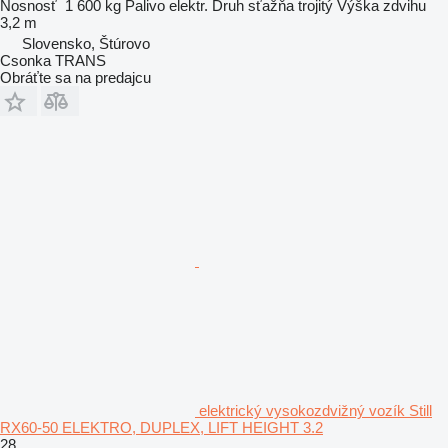
Nosnosť
1 600 kg
Palivo
elektr.
Druh sťažňa
trojitý
Výška zdvihu
3,2 m
Slovensko, Štúrovo
Csonka TRANS
Obráťte sa na predajcu
elektrický vysokozdvižný vozík Still
RX60-50 ELEKTRO, DUPLEX, LIFT HEIGHT 3.2
28