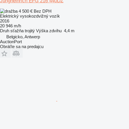
Jungheinrich EFG 216 440DZ
4 500 €
Bez DPH
Elektrický vysokozdvižný vozík
2016
20 946 m/h
Druh sťažňa
trojitý
Výška zdvihu
4,4 m
Belgicko, Antwerp
AuctionPort
Obráťte sa na predajcu