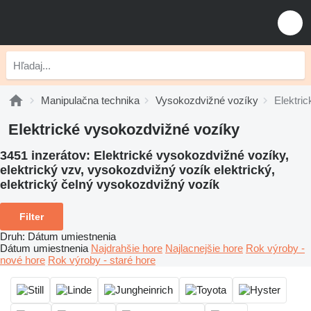
Manipulačna technika
Vysokozdvižné vozíky
Elektri
Elektrické vysokozdvižné vozíky
3451 inzerátov:
Elektrické vysokozdvižné vozíky,
elektrický vzv, vysokozdvižný vozík elektrický,
elektrický čelný vysokozdvižný vozík
Filter
Druh
:
Dátum umiestnenia
Dátum umiestnenia
Najdrahšie hore
Najlacnejšie hore
Rok výroby -
nové hore
Rok výroby - staré hore