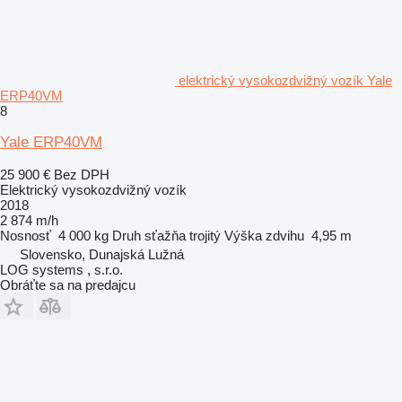
elektrický vysokozdvižný vozík Yale
ERP40VM
8
Yale ERP40VM
25 900 €
Bez DPH
Elektrický vysokozdvižný vozík
2018
2 874 m/h
Nosnosť
4 000 kg
Druh sťažňa
trojitý
Výška zdvihu
4,95 m
Slovensko, Dunajská Lužná
LOG systems , s.r.o.
Obráťte sa na predajcu