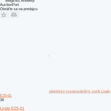
Belgicko, Antwerp
AuctionPort
Obráťte sa na predajcu
elektrický vysokozdvižný vozík Linde
E25-01
36
Linde E25-01