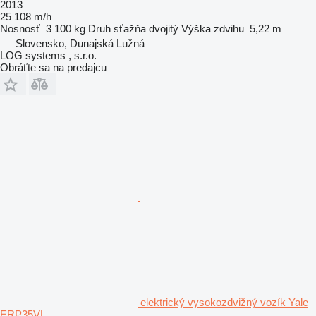
2013
25 108 m/h
Nosnosť
3 100 kg
Druh sťažňa
dvojitý
Výška zdvihu
5,22 m
Slovensko, Dunajská Lužná
LOG systems , s.r.o.
Obráťte sa na predajcu
elektrický vysokozdvižný vozík Yale
ERP35VL