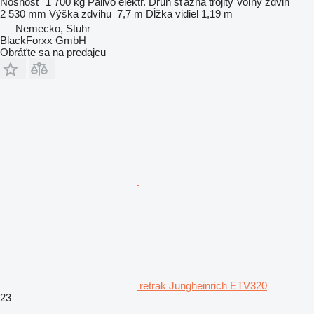
Nosnosť
1 700 kg
Palivo
elektr.
Druh sťažňa
trojitý
Voľný zdvih
2 530 mm
Výška zdvihu
7,7 m
Dĺžka vidiel
1,19 m
Nemecko, Stuhr
BlackForxx GmbH
Obráťte sa na predajcu
retrak Jungheinrich ETV320
23