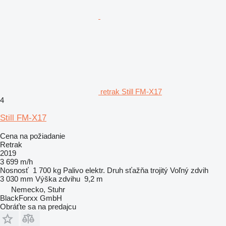
retrak Still FM-X17
4
Still FM-X17
Cena na požiadanie
Retrak
2019
3 699 m/h
Nosnosť
1 700 kg
Palivo
elektr.
Druh sťažňa
trojitý
Voľný zdvih
3 030 mm
Výška zdvihu
9,2 m
Nemecko, Stuhr
BlackForxx GmbH
Obráťte sa na predajcu