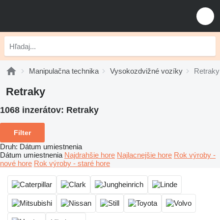
Manipulačna technika
Vysokozdvižné vozíky
Retraky
Retraky
1068 inzerátov:
Retraky
Filter
Druh
:
Dátum umiestnenia
Dátum umiestnenia
Najdrahšie hore
Najlacnejšie hore
Rok výroby -
nové hore
Rok výroby - staré hore