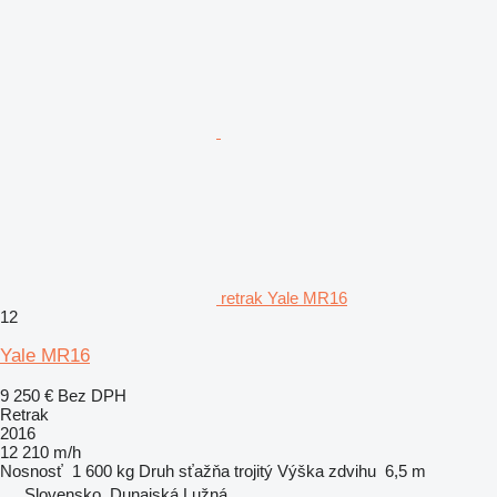
retrak Yale MR16
12
Yale MR16
9 250 €
Bez DPH
Retrak
2016
12 210 m/h
Nosnosť
1 600 kg
Druh sťažňa
trojitý
Výška zdvihu
6,5 m
Slovensko, Dunajská Lužná