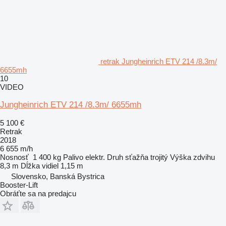
retrak Jungheinrich ETV 214 /8.3m/
6655mh
10
VIDEO
Jungheinrich ETV 214 /8.3m/ 6655mh
5 100 €
Retrak
2018
6 655 m/h
Nosnosť
1 400 kg
Palivo
elektr.
Druh sťažňa
trojitý
Výška zdvihu
8,3 m
Dĺžka vidiel
1,15 m
Slovensko, Banská Bystrica
Booster-Lift
Obráťte sa na predajcu