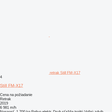
retrak Still FM-X17
4
Still FM-X17
Cena na požiadanie
Retrak
2019
6 981 m/h
Nosnosť
1 700 kg
Palivo
elektr.
Druh sťažňa
trojitý
Voľný zdvih