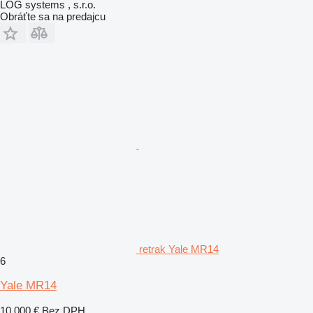
LOG systems , s.r.o.
Obráťte sa na predajcu
retrak Yale MR14
6
Yale MR14
10 000 €
Bez DPH