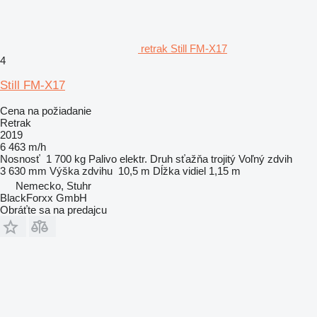
retrak Still FM-X17
4
Still FM-X17
Cena na požiadanie
Retrak
2019
6 463 m/h
Nosnosť
1 700 kg
Palivo
elektr.
Druh sťažňa
trojitý
Voľný zdvih
3 630 mm
Výška zdvihu
10,5 m
Dĺžka vidiel
1,15 m
Nemecko, Stuhr
BlackForxx GmbH
Obráťte sa na predajcu