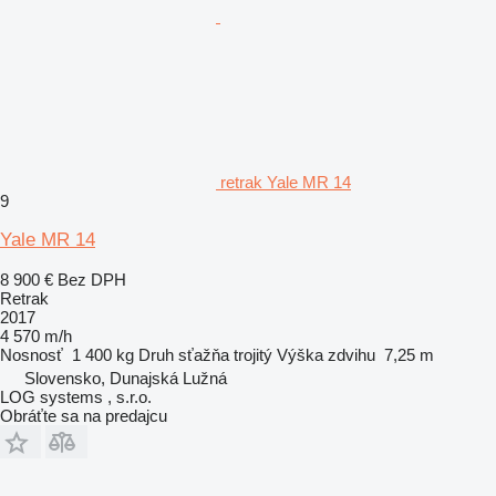
retrak Yale MR 14
9
Yale MR 14
8 900 €
Bez DPH
Retrak
2017
4 570 m/h
Nosnosť
1 400 kg
Druh sťažňa
trojitý
Výška zdvihu
7,25 m
Slovensko, Dunajská Lužná
LOG systems , s.r.o.
Obráťte sa na predajcu