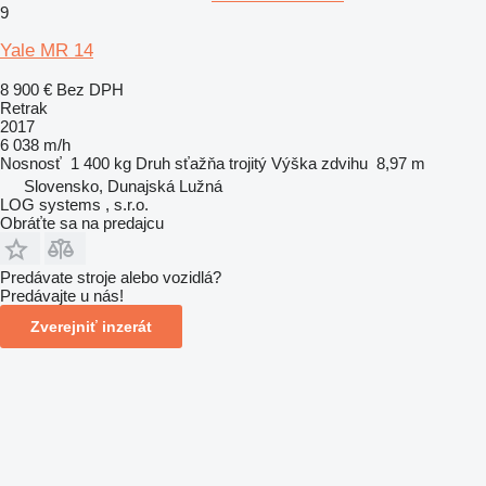
9
Yale MR 14
8 900 €
Bez DPH
Retrak
2017
6 038 m/h
Nosnosť
1 400 kg
Druh sťažňa
trojitý
Výška zdvihu
8,97 m
Slovensko, Dunajská Lužná
LOG systems , s.r.o.
Obráťte sa na predajcu
Predávate stroje alebo vozidlá?
Predávajte u nás!
Zverejniť inzerát