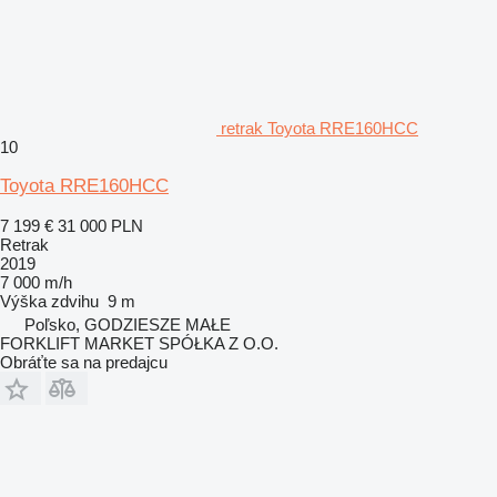
retrak Toyota RRE160HCC
10
Toyota RRE160HCC
7 199 €
31 000 PLN
Retrak
2019
7 000 m/h
Výška zdvihu
9 m
Poľsko, GODZIESZE MAŁE
FORKLIFT MARKET SPÓŁKA Z O.O.
Obráťte sa na predajcu