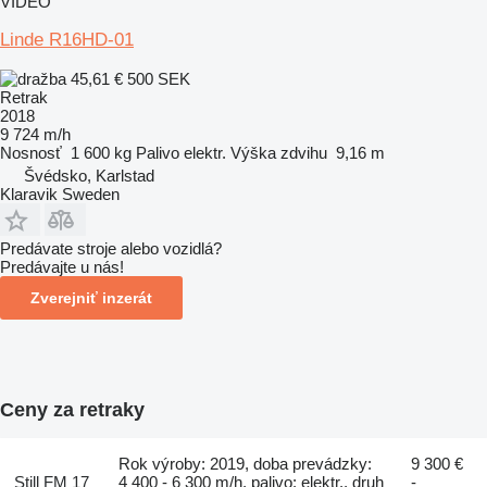
VIDEO
Linde R16HD-01
45,61 €
500 SEK
Retrak
2018
9 724 m/h
Nosnosť
1 600 kg
Palivo
elektr.
Výška zdvihu
9,16 m
Švédsko, Karlstad
Klaravik Sweden
Predávate stroje alebo vozidlá?
Predávajte u nás!
Zverejniť inzerát
Ceny za retraky
Rok výroby: 2019, doba prevádzky:
9 300 €
Still FM 17
4 400 - 6 300 m/h, palivo: elektr., druh
-