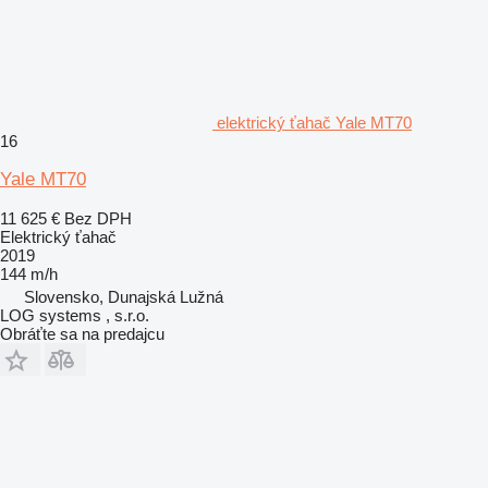
elektrický ťahač Yale MT70
16
Yale MT70
11 625 €
Bez DPH
Elektrický ťahač
2019
144 m/h
Slovensko, Dunajská Lužná
LOG systems , s.r.o.
Obráťte sa na predajcu