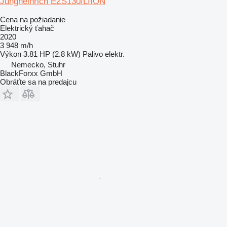
Jungheinrich EZS130/LIION
Cena na požiadanie
Elektrický ťahač
2020
3 948 m/h
Výkon
3.81 HP (2.8 kW)
Palivo
elektr.
Nemecko, Stuhr
BlackForxx GmbH
Obráťte sa na predajcu