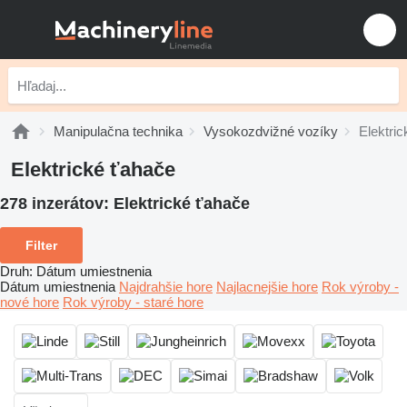
Manipulačna technika
Vysokozdvižné vozíky
Elektri
Elektrické ťahače
278 inzerátov:
Elektrické ťahače
Filter
Druh
:
Dátum umiestnenia
Dátum umiestnenia
Najdrahšie hore
Najlacnejšie hore
Rok výroby -
nové hore
Rok výroby - staré hore