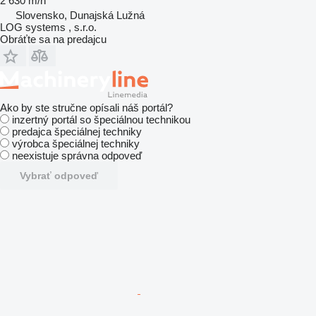
2 630 m/h
Slovensko, Dunajská Lužná
LOG systems , s.r.o.
Obráťte sa na predajcu
Ako by ste stručne opísali náš portál?
inzertný portál so špeciálnou technikou
predajca špeciálnej techniky
výrobca špeciálnej techniky
neexistuje správna odpoveď
Vybrať odpoveď