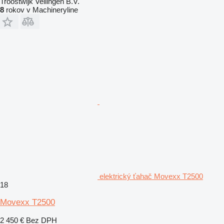
Troostwijk Veilingen B.V.
8
rokov v Machineryline
elektrický ťahač Movexx T2500
18
Movexx T2500
2 450 €
Bez DPH