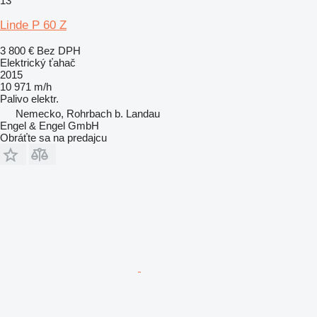
13
Linde P 60 Z
3 800 €
Bez DPH
Elektrický ťahač
2015
10 971 m/h
Palivo
elektr.
Nemecko, Rohrbach b. Landau
Engel & Engel GmbH
Obráťte sa na predajcu