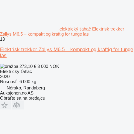
elektrický ťahač Elektrisk trekker
Zallys M6.5 – kompakt og kraftig for tunge las
13
Elektrisk trekker Zallys M6.5 – kompakt og kraftig for tunge
las
273,10 €
3 000 NOK
Elektrický ťahač
2020
Nosnosť
6 000 kg
Nórsko, Randaberg
Auksjonen.no AS
Obráťte sa na predajcu