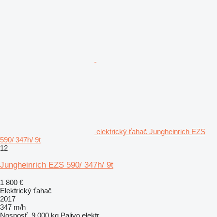
elektrický ťahač Jungheinrich EZS
590/ 347h/ 9t
12
Jungheinrich EZS 590/ 347h/ 9t
1 800 €
Elektrický ťahač
2017
347 m/h
Nosnosť
9 000 kg
Palivo
elektr.