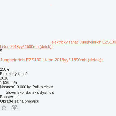
elektrický ťahač Jungheinrich EZS130
Li-Ion 2018yy/ 1590mh (defek)t
5
Jungheinrich EZS130 Li-Ion 2018yy/ 1590mh (defek)t
250 €
Elektrický ťahač
2018
1 590 m/h
Nosnosť
3 000 kg
Palivo
elektr.
Slovensko, Banská Bystrica
Booster-Lift
Obráťte sa na predajcu