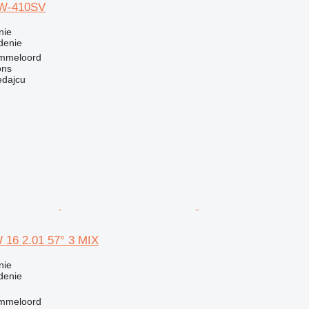
DW-410SV
nie
denie
Emmeloord
ons
edajcu
 16 2.01 57° 3 MIX
nie
denie
Emmeloord