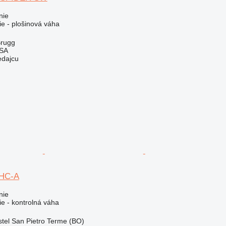
nie
ie - plošinová váha
Brugg
 SA
edajcu
 HC-A
nie
ie - kontrolná váha
stel San Pietro Terme (BO)