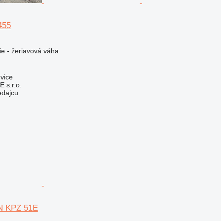
455
ie - žeriavová váha
vice
s.r.o.
edajcu
 KPZ 51E