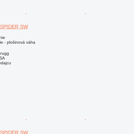
do SPIDER SW
nie
ie - plošinová váha
Brugg
 SA
edajcu
do SPIDER SW