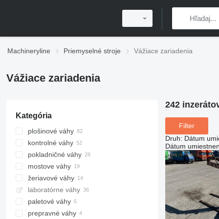
Machineryline
Priemyselné stroje
Vážiace zariadenia
Vážiace zariadenia
242 inzeráto
Kategória
Filter
plošinové váhy
Druh
:
Dátum umi
kontrolné váhy
Dátum umiestnen
pokladničné váhy
mostove váhy
žeriavové váhy
laboratórne váhy
paletové váhy
prepravné váhy