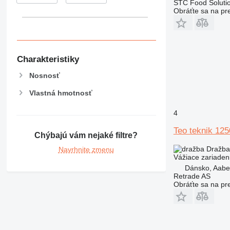
STC Food Soluti
Obráťte sa na pr
Charakteristiky
Nosnosť
Vlastná hmotnosť
4
Teo teknik 12
Chýbajú vám nejaké filtre?
Dražba
Navrhnite zmenu
Vážiace zariaden
Dánsko, Aabe
Retrade AS
Obráťte sa na pr