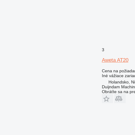
3
Aweta AT20
Cena na požiada
Iné vážiace zaria
Holandsko, Ni
Duijndam Machi
Obráťte sa na pr