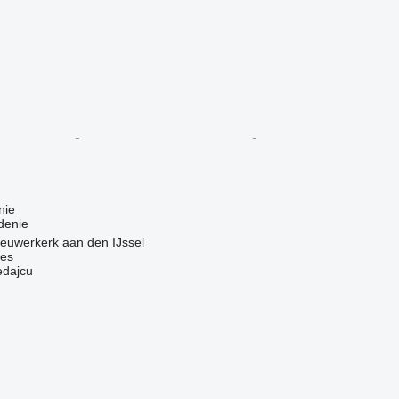
nie
denie
euwerkerk aan den IJssel
nes
edajcu