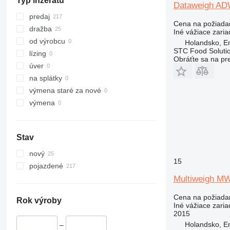
Typ inzerátu
Dataweigh A
predaj
Cena na požiada
dražba
Iné vážiace zaria
od výrobcu
Holandsko, 
STC Food Soluti
lízing
Obráťte sa na pr
úver
na splátky
výmena staré za nové
výmena
Stav
nový
15
pojazdené
Multiweigh MW
Cena na požiada
Rok výroby
Iné vážiace zaria
2015
Holandsko, 
–