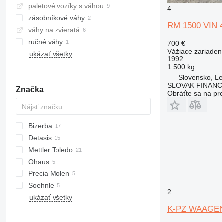
paletové vozíky s váhou
4
zásobníkové váhy
RM 1500 VIN 
váhy na zvieratá
ručné váhy
700 €
Vážiace zariaden
ukázať všetky
1992
1 500 kg
Slovensko, Le
SLOVAK FINANCE 
Značka
Obráťte sa na pr
Bizerba
Detasis
Mettler Toledo
Ohaus
Precia Molen
Soehnle
2
ukázať všetky
K-PZ WAAGEN