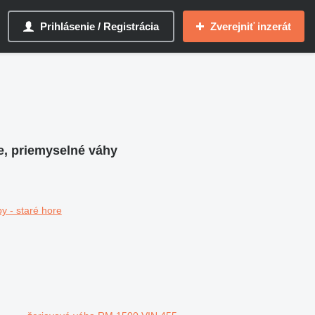
Prihlásenie / Registrácia
Zverejniť inzerát
je, priemyselné váhy
y - staré hore