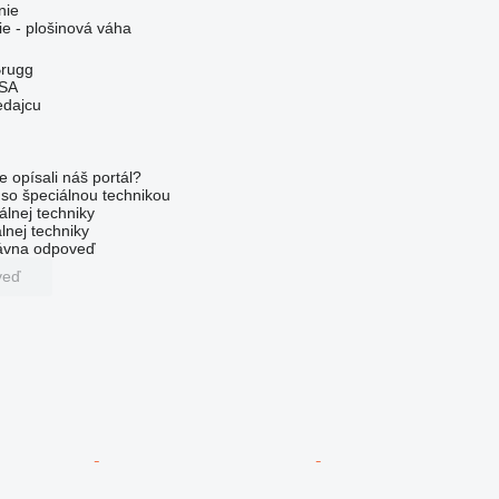
nie
ie - plošinová váha
Brugg
 SA
edajcu
e opísali náš portál?
l so špeciálnou technikou
álnej techniky
lnej techniky
rávna odpoveď
veď