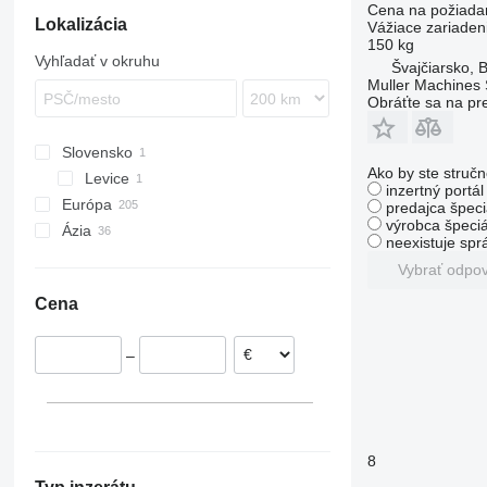
Cena na požiada
Lokalizácia
Vážiace zariaden
150 kg
Vyhľadať v okruhu
Švajčiarsko, 
Muller Machines
Obráťte sa na pr
Slovensko
Ako by ste stručn
Levice
inzertný portá
Európa
predajca špeci
výrobca špeciá
Ázia
Nemecko
neexistuje sp
Holandsko
Uzbekistan
Vybrať odpo
Veľká Británia
Turecko
Cena
Španielsko
Taliansko
–
Švajčiarsko
Portugalsko
Francúzsko
ukázať všetky
8