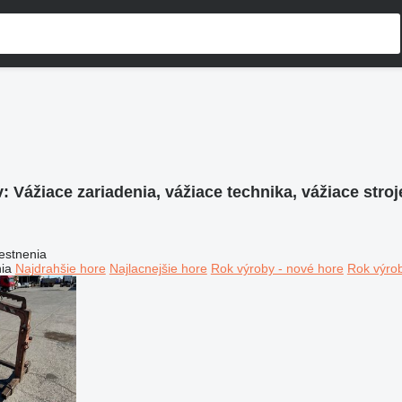
v:
Vážiace zariadenia, vážiace technika, vážiace stro
estnenia
ia
Najdrahšie hore
Najlacnejšie hore
Rok výroby - nové hore
Rok výrob