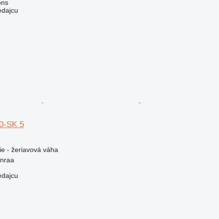
ons
edajcu
50-SK 5
ie - žeriavová váha
nraa
edajcu