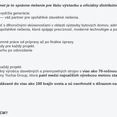
net
je to správne riešenie pre Vašu výstavbu a oficiálny distribút
 vydržia generácie.
— váš partner pre spoľahlivé stavebné riešenia.
 s dlhoročnými skúsenosťami v oblasti výstavby bytových domov, admi
 spoľahlivé riešenia, ktoré spájajú precíznosť, moderné technológie a p
emné práce od prípravy až po finálne úpravy.
ady pre každý projekt.
ávrhu po odovzdanie
každý projekt.
ný výrobca stavebných a priemyselných strojov s
viac ako 70-ročnou 
iny Yuchai Group, ktorá
patrí medzi najvačších výrobcou motoru sta
dávané do viac ako 100 krajín sveta a sú navrhnuté s dôrazom na
aiCM?