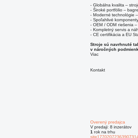
- Globálna kvalita – str
- Široké portfólio – bagre
- Moderné technológie – 
- Spoľahlivé komponenty
- OEM / ODM riešenia – 
- Kompletný servis a ná
- CE certifikácia a EU S
Stroje sú navrhnuté ta
v náročných podmienka
Viac
Kontakt
Overený predajca
V predaji:
8 inzerátov
1
rok na trhu
site17702072363907314