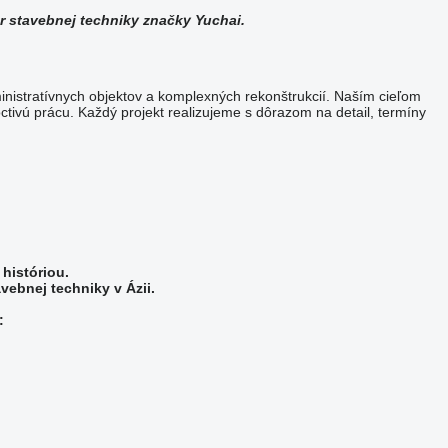
or stavebnej techniky značky Yuchai.
nistratívnych objektov a komplexných rekonštrukcií. Naším cieľom
octivú prácu. Každý projekt realizujeme s dôrazom na detail, termíny
históriou.
vebnej techniky v Ázii.
: