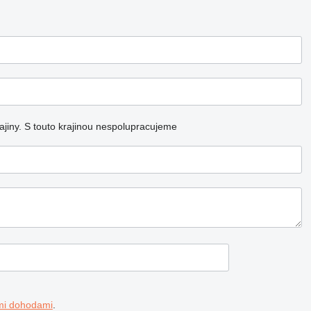
jiny.
S touto krajinou nespolupracujeme
mi dohodami
.