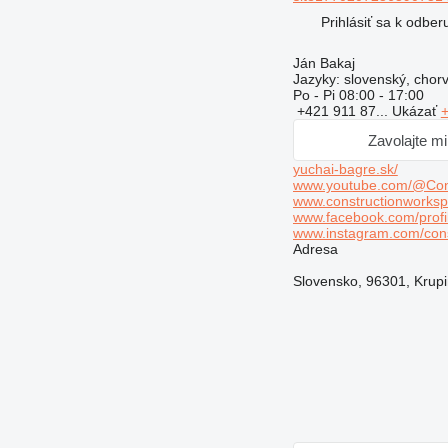
Prihlásiť sa k odbe
Ján Bakaj
Jazyky:
slovenský, chorv
Po - Pi
08:00 - 17:00
+421 911 87...
Ukázať
+
Zavolajte m
yuchai-bagre.sk/
www.youtube.com/@Cons
www.constructionworkspl
www.facebook.com/profi
www.instagram.com/cons
Adresa
Slovensko, 96301, Krupi