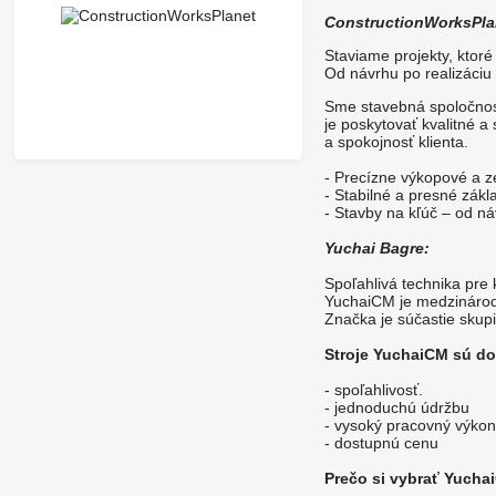
ConstructionWorksPla
Staviame projekty, ktoré
Od návrhu po realizáciu 
Sme stavebná spoločnosť
je poskytovať kvalitné a
a spokojnosť klienta.
- Precízne výkopové a z
- Stabilné a presné zákl
- Stavby na kľúč – od n
Yuchai Bagre:
Spoľahlivá technika pre 
YuchaiCM je medzinárod
Značka je súčastie skup
Stroje YuchaiCM sú do
- spoľahlivosť.
- jednoduchú údržbu
- vysoký pracovný výkon
- dostupnú cenu
Prečo si vybrať Yuch