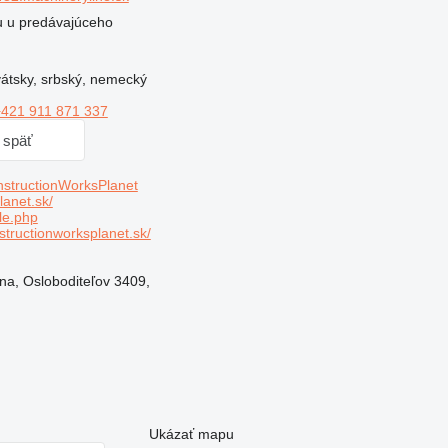
ru u predávajúceho
átsky, srbský, nemecký
421 911 871 337
i späť
tructionWorksPlanet
anet.sk/
le.php
tructionworksplanet.sk/
na, Osloboditeľov 3409,
Ukázať mapu