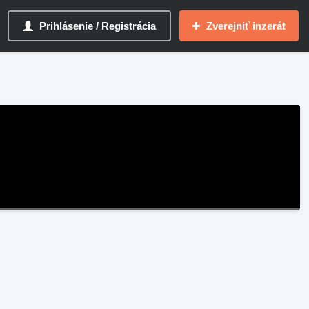
Prihlásenie / Registrácia
Zverejniť inzerát