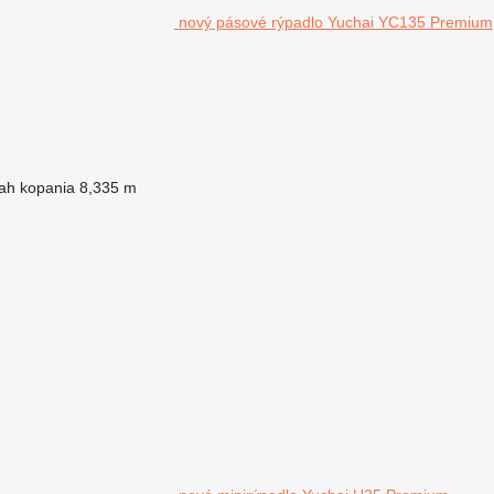
nový pásové rýpadlo Yuchai YC135 Premium
ah kopania
8,335 m