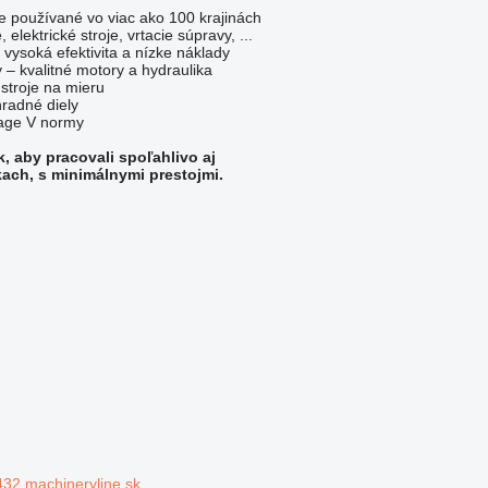
oje používané vo viac ako 100 krajinách
, elektrické stroje, vrtacie súpravy, ...
vysoká efektivita a nízke náklady
 – kvalitné motory a hydraulika
stroje na mieru
hradné diely
tage V normy
k, aby pracovali spoľahlivo aj
ch, s minimálnymi prestojmi.
32.machineryline.sk