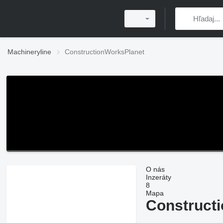
Machineryline
ConstructionWorksPlanet
O nás
Inzeráty
8
Mapa
Construct