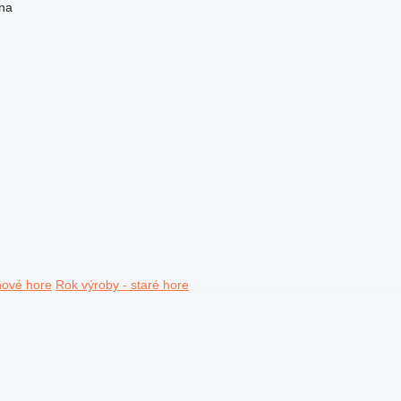
na
nové hore
Rok výroby - staré hore