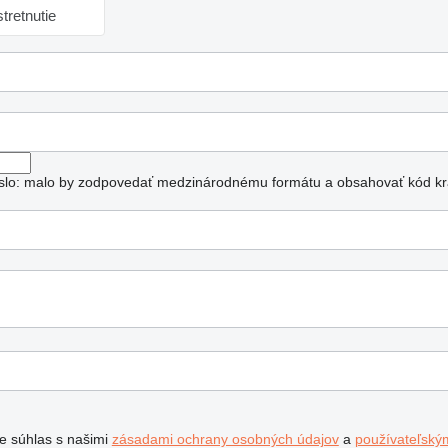
tretnutie
číslo: malo by zodpovedať medzinárodnému formátu a obsahovať kód kra
te súhlas s našimi
zásadami ochrany osobných údajov
a
používateľský