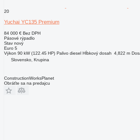
20
Yuchai YC135 Premium
84 000 €
Bez DPH
Pásové rýpadlo
Stav
nový
Euro 5
Výkon
90 kW (122.45 HP)
Palivo
diesel
Hĺbkový dosah
4,822 m
Dos
Slovensko, Krupina
ConstructionWorksPlanet
Obráťte sa na predajcu