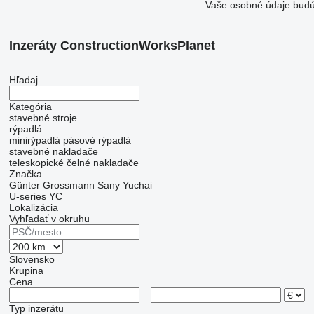
Vaše osobné údaje budú
Inzeráty ConstructionWorksPlanet
Hľadaj
Kategória
stavebné stroje
rýpadlá
minirýpadlá
pásové rýpadlá
stavebné nakladače
teleskopické čelné nakladače
Značka
Günter Grossmann
Sany
Yuchai
U-series
YC
Lokalizácia
Vyhľadať v okruhu
Slovensko
Krupina
Cena
–
Typ inzerátu