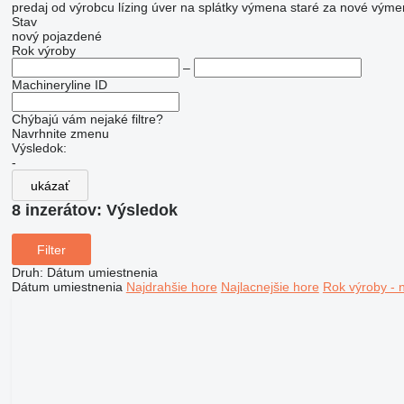
predaj
od výrobcu
lízing
úver
na splátky
výmena staré za nové
výme
Stav
nový
pojazdené
Rok výroby
–
Machineryline ID
Chýbajú vám nejaké filtre?
Navrhnite zmenu
Výsledok:
-
ukázať
8 inzerátov:
Výsledok
Filter
Druh
:
Dátum umiestnenia
Dátum umiestnenia
Najdrahšie hore
Najlacnejšie hore
Rok výroby - 