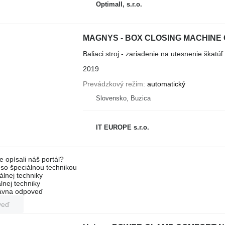
Optimall, s.r.o.
MAGNYS - BOX CLOSING MACHINE C
Baliaci stroj - zariadenie na utesnenie škatúľ
2019
Prevádzkový režim
automatický
Slovensko, Buzica
IT EUROPE s.r.o.
e opísali náš portál?
l so špeciálnou technikou
álnej techniky
lnej techniky
rávna odpoveď
veď