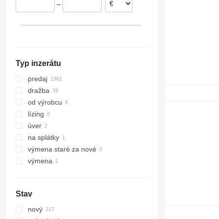
–
Rumunsko
Kolumbia
ukázať všetky
Typ inzerátu
predaj
dražba
od výrobcu
lízing
úver
na splátky
výmena staré za nové
výmena
Stav
nový