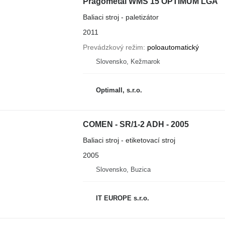
Pragometal WMS 15 OPTIMUM LGA
Baliaci stroj - paletizátor
2011
Prevádzkový režim
poloautomatický
Slovensko, Kežmarok
Optimall, s.r.o.
COMEN - SR/1-2 ADH - 2005
Baliaci stroj - etiketovací stroj
2005
Slovensko, Buzica
IT EUROPE s.r.o.