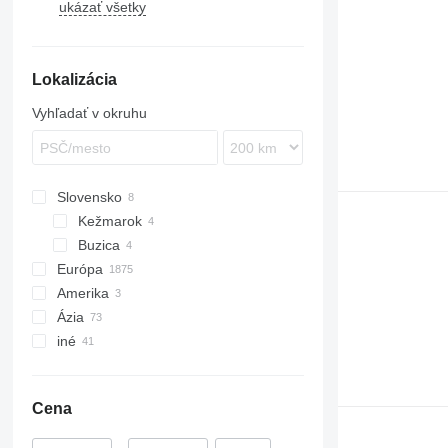
ukázať všetky
Lokalizácia
Vyhľadať v okruhu
Slovensko
Kežmarok
Buzica
Európa
Amerika
Nemecko
Ázia
Holandsko
Mexiko
iné
Španielsko
USA
Turecko
Poľsko
Uzbekistan
Moldavsko
Veľká Británia
Ukrajina
Cena
Francúzsko
Čile
Taliansko
Juhoafrická republika