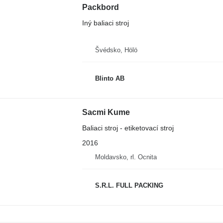
Packbord
Iný baliaci stroj
Švédsko, Hölö
Blinto AB
Sacmi Kume
Baliaci stroj - etiketovací stroj
2016
Moldavsko, rl. Ocnita
S.R.L. FULL PACKING