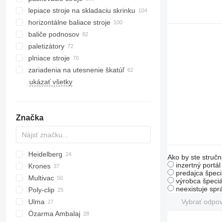
lepiace stroje na skladaciu skrinku
horizontálne baliace stroje
baliče podnosov
paletizátory
plniace stroje
zariadenia na utesnenie škatúľ
ukázať všetky
laserové značkovače
aplikátory etikiet
kontinuálne atramentové tlačiarne
Značka
Heidelberg
EM
VF
Ako by ste stručn
inzertný portá
Krones
Stahlfolder
AC
HKN
predajca špeci
Multivac
AFC
K-series
výrobca špeciá
neexistuje sp
Poly-clip
BQ
T-series
Vybrať odpo
Ulma
FCA
T-10
Özarma Ambalaj