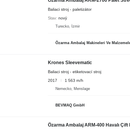
Özarma Ambalaj ARM-2700 Palet Stre
Baliaci stroj - paletizátor
Stav
nový
Turecko, İzmir
Özarma Ambalaj Makineleri Ve Malzemeleri
Krones Sleevematic
Baliaci stroj - etiketovací stroj
2017
1 563 m/h
Nemecko, Menslage
BEVMAQ GmbH
Özarma Ambalaj ARM-400 Havalı Çift