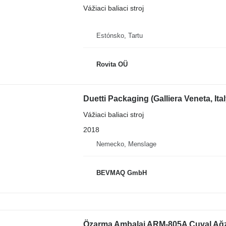
Vážiaci baliaci stroj
Estónsko, Tartu
Rovita OÜ
Duetti Packaging (Galliera Veneta, 
Vážiaci baliaci stroj
2018
Nemecko, Menslage
BEVMAQ GmbH
Özarma Ambalaj ARM-805A Çuval Ağzı