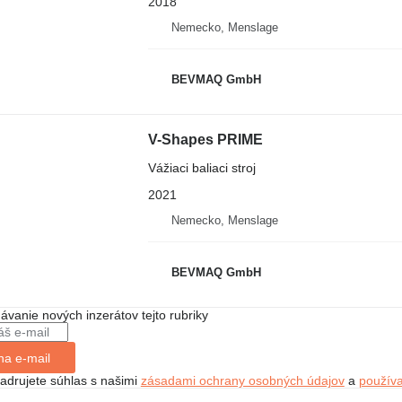
2018
Nemecko, Menslage
BEVMAQ GmbH
V-Shapes PRIME
Vážiaci baliaci stroj
2021
Nemecko, Menslage
BEVMAQ GmbH
dávanie nových inzerátov tejto rubriky
na e-mail
jadrujete súhlas s našimi
zásadami ochrany osobných údajov
a
použív