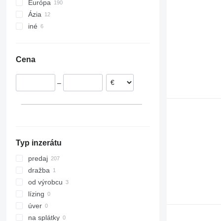
Európa
Ázia
Nemecko
iné
Španielsko
Uzbekistan
Holandsko
Turecko
Ukrajina
Poľsko
Kolumbia
Cena
Francúzsko
Taliansko
–
Rumunsko
Portugalsko
ukázať všetky
Typ inzerátu
predaj
dražba
od výrobcu
lízing
úver
na splátky