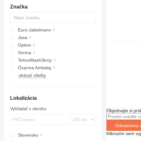
Značka
Euro-Jabelmann
Jasa
Option
Sorma
TehnoMashStroy
Özarma Ambalaj
ukázať všetky
Lokalizácia
Vyhľadať v okruhu
Objednajte si pri
Odosielanie 
Kliknutím sem vy
Slovensko