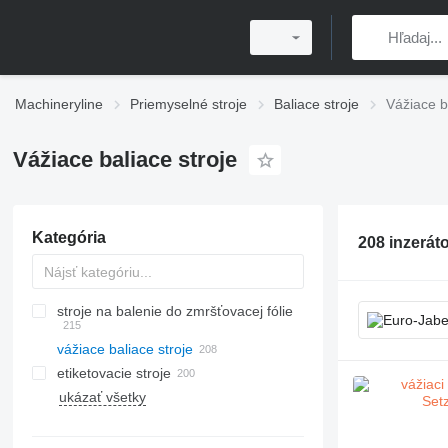
Machineryline
Priemyselné stroje
Baliace stroje
Vážiace b
Vážiace baliace stroje
Kategória
208 inzerát
stroje na balenie do zmršťovacej fólie
vážiace baliace stroje
etiketovacie stroje
ukázať všetky
laserové značkovače
aplikátory etikiet
kontinuálne atramentové tlačiarne