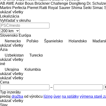
AB
AWE
Astor
Bous
Brückner
Challenge
Dongfeng
Dr. Schulze
Martini
Perfecta
Pierret
Ratti
Royal
Saurer
Shima Seiki
Simac
S
ukázať všetky
Lokalizácia
Vyhľadať v okruhu
Slovensko
Európa
Nemecko
Poľsko
Španielsko
Holandsko
Maďars
ukázať všetky
Ázia
Uzbekistan
Turecko
ukázať všetky
iné
Ukrajina
Kolumbia
ukázať všetky
ukázať všetky
Cena
–
Typ inzerátu
predaj
dražba
od výrobcu
lízing
úver
na splátky
výmena staré z
ukázať všetky
Stav