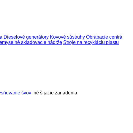
ia
Dieselové generátory
Kovové sústruhy
Obrábacie centrá
iemyselné skladovacie nádrže
Stroje na recykláciu plastu
tesňovanie švov
iné šijacie zariadenia