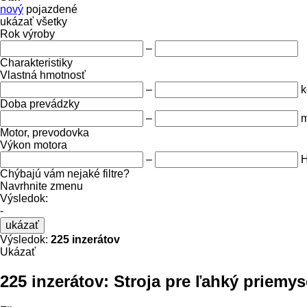
nový
pojazdené
ukázať všetky
Rok výroby
–
Charakteristiky
Vlastná hmotnosť
–
k
Doba prevádzky
–
m
Motor, prevodovka
Výkon motora
–
Chýbajú vám nejaké filtre?
Navrhnite zmenu
Výsledok:
-
ukázať
Výsledok:
225 inzerátov
Ukázať
225 inzerátov:
Stroja pre ľahký priemys