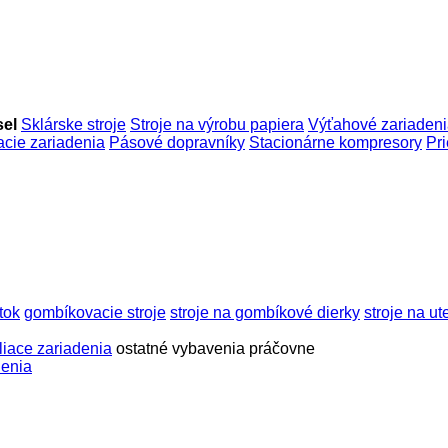
sel
Sklárske stroje
Stroje na výrobu papiera
Výťahové zariaden
cie zariadenia
Pásové dopravníky
Stacionárne kompresory
Pr
tok
gombíkovacie stroje
stroje na gombíkové dierky
stroje na u
liace zariadenia
ostatné vybavenia práčovne
denia