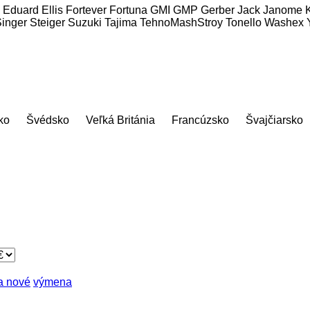
Eduard
Ellis
Fortever
Fortuna
GMI
GMP
Gerber
Jack
Janome
inger
Steiger
Suzuki
Tajima
TehnoMashStroy
Tonello
Washex
ko
Švédsko
Veľká Británia
Francúzsko
Švajčiarsko
a nové
výmena