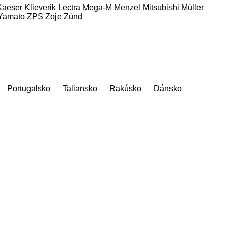
Kaeser
Klieverik
Lectra
Mega-M
Menzel
Mitsubishi
Müller
Yamato
ZPS
Zoje
Zünd
Portugalsko
Taliansko
Rakúsko
Dánsko