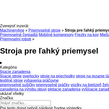
Zverejniť inzerát
Machineryline
»
Priemyselné stroje
»
Stroja pre ľahký priemy
Priemyselné čerpadlá
Mobilné kompresory
Frezky na kov
Mieša
Priemyselní roboti
»
Stroja pre ľahký priemysel
Kategória
šijacie zariadenia
šijacie stroje
overlocky
stroje na priechodky
stroje na rezanie lá
textilné stroje
vybavenia práčovne
priemyselné sušičky
priemyselné práčky
vozíky na bielizeň
žeh
zariadenia na výrobu obuvi
pletacie zariadenia
vyšívacie zaria
ukázať všetky
Značka
Pre tento dopyt neboli nájdené žiadne výsledky.