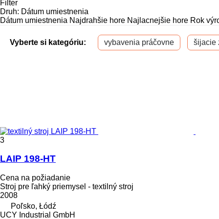
Filter
Druh
:
Dátum umiestnenia
Dátum umiestnenia
Najdrahšie hore
Najlacnejšie hore
Rok výr
Vyberte si kategóriu:
vybavenia práčovne
šijacie
3
LAIP 198-HT
Cena na požiadanie
Stroj pre ľahký priemysel - textilný stroj
2008
Poľsko, Łódź
UCY Industrial GmbH