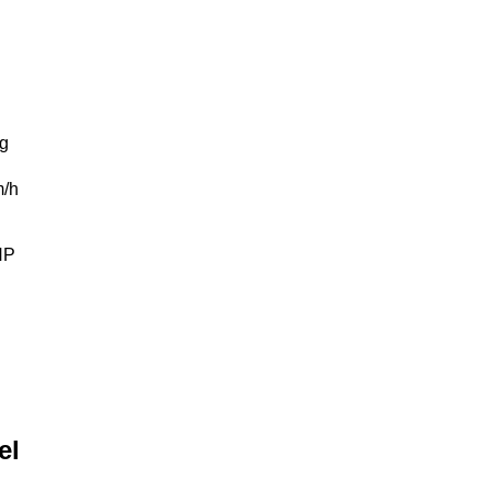
g
/h
HP
el