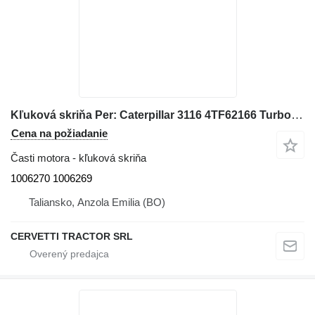
Kľuková skriňa Per: Caterpillar 3116 4TF62166 Turbo 1006270 1006269 na kolesového nakladača Caterpillar 928G IT28G
Cena na požiadanie
Časti motora - kľuková skriňa
1006270 1006269
Taliansko, Anzola Emilia (BO)
CERVETTI TRACTOR SRL