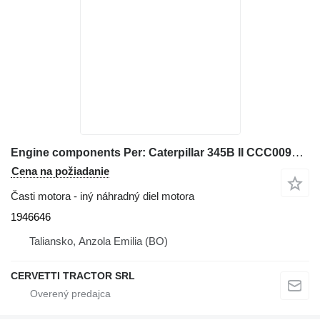
Engine components Per: Caterpillar 345B II CCC00940 M 1946646 na rýpadla Caterpillar 345B II
Cena na požiadanie
Časti motora - iný náhradný diel motora
1946646
Taliansko, Anzola Emilia (BO)
CERVETTI TRACTOR SRL