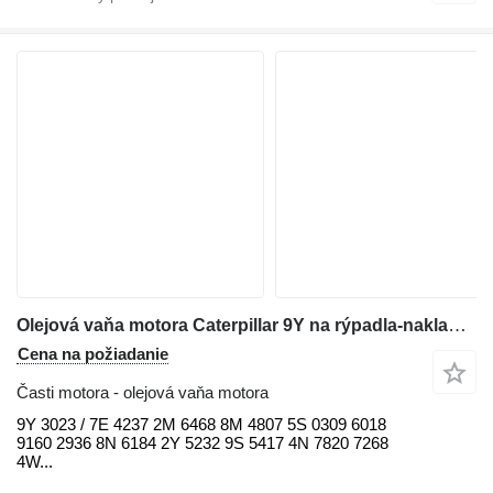
Olejová vaňa motora Caterpillar 9Y na rýpadla-nakladača Caterpillar 922 / 920 / 930 / 950 / 966 / 972 / D4 / D5 / D6
Cena na požiadanie
Časti motora - olejová vaňa motora
9Y 3023 / 7E 4237 2M 6468 8M 4807 5S 0309 6018
9160 2936 8N 6184 2Y 5232 9S 5417 4N 7820 7268
4W...