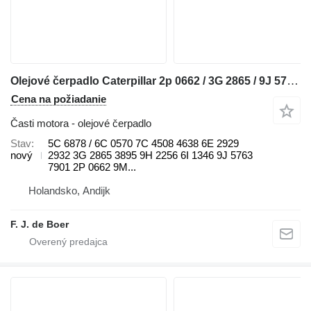
Olejové čerpadlo Caterpillar 2p 0662 / 3G 2865 / 9J 5763 / 4N 4880 / 2P 5195 / 8P 8208 / 6I 1 5C na buldozéra Caterpillar D5 / D6 / D8H / D25 / D30 / D250 / D300/ D350 / 615 / 920 / 926 / 930 / 936 / 963 / IT28
Cena na požiadanie
Časti motora - olejové čerpadlo
Stav
5C 6878 / 6C 0570 7C 4508 4638 6E 2929
nový
2932 3G 2865 3895 9H 2256 6I 1346 9J 5763
7901 2P 0662 9M...
Holandsko, Andijk
F. J. de Boer