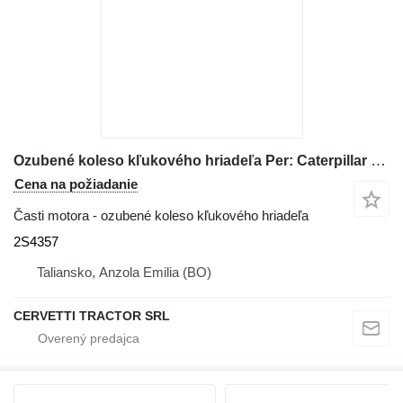
Ozubené koleso kľukového hriadeľa Per: Caterpillar D8H Ingranaggio, M 2S4357 na buldozéra Caterpillar D8H
Cena na požiadanie
Časti motora - ozubené koleso kľukového hriadeľa
2S4357
Taliansko, Anzola Emilia (BO)
CERVETTI TRACTOR SRL