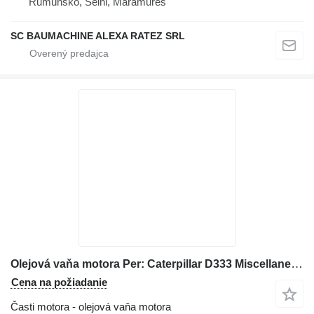
Rumunsko, Seini, Maramures
SC BAUMACHINE ALEXA RATEZ SRL
Olejová vaňa motora Per: Caterpillar D333 Miscellanea C 8M2931 na buldozéra Caterpillar D6B
Cena na požiadanie
Časti motora - olejová vaňa motora