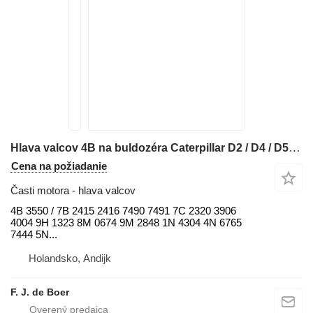
Hlava valcov 4B na buldozéra Caterpillar D2 / D4 / D5 / D6 / D7 / D8 / 920 / 926 / 928 / 930 / 950 / 966 / 972 / 14M / 16M / 18M / 325 / 345 / 349
Cena na požiadanie
Časti motora - hlava valcov
4B 3550 / 7B 2415 2416 7490 7491 7C 2320 3906
4004 9H 1323 8M 0674 9M 2848 1N 4304 4N 6765
7444 5N...
Holandsko, Andijk
F. J. de Boer