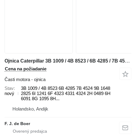
Ojnica Caterpillar 3B 1009 / 4B 8523 / 6B 4285 / 7B 4524 / 9B 1648 / 9B 2825 / 6I 1 na buldozéra Caterpillar 910 / 920 / 922 / 930 / 943 / 950 / 953 / 966 / 972 / 988 / D2 / D3 / D4 / D5 / D6 / D7 / D8 / D9 / RD8 / 213 / 214 / 215 / 224 / 225 / 235 / 316 / 320 / 322 / 325 / 330 / 345 / 814 / 815 / 816 / 950 / 972
Cena na požiadanie
Časti motora - ojnica
Stav
3B 1009 / 4B 8523 6B 4285 7B 4524 9B 1648
nový
2825 6I 1241 6F 4323 4331 4324 2H 0489 6H
6091 8G 1095 8H...
Holandsko, Andijk
F. J. de Boer