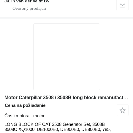
J&Th van der Veldt BV
Motor Caterpillar 3508 / 3508B long block remanufactured LONG
Cena na požiadanie
Časti motora - motor
LONG BLOCK OF CAT 3508 Generator Set, 3508B
3508C XQ1000, DE1000E0, DE900E0, DE800E0, 785,