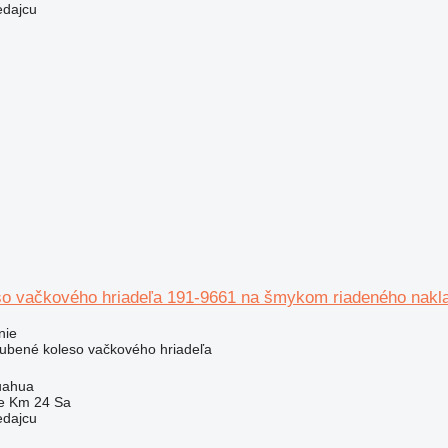
edajcu
o vačkového hriadeľa 191-9661 na šmykom riadeného naklad
nie
zubené koleso vačkového hriadeľa
uahua
e Km 24 Sa
edajcu