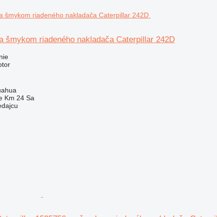
a šmykom riadeného nakladača Caterpillar 242D
nie
otor
uahua
e Km 24 Sa
edajcu