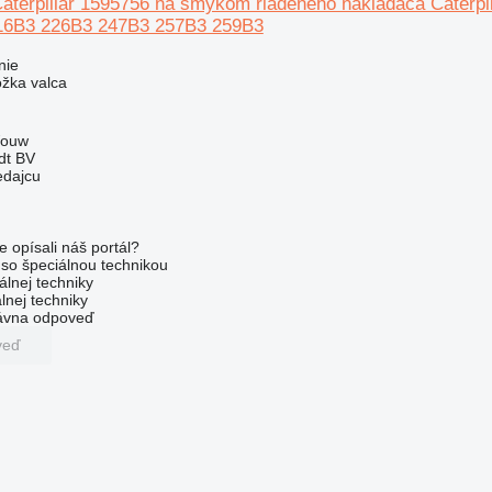
Caterpillar 1595756 na šmykom riadeného nakladača Caterp
16B3 226B3 247B3 257B3 259B3
nie
ožka valca
Wouw
dt BV
edajcu
e opísali náš portál?
l so špeciálnou technikou
álnej techniky
lnej techniky
rávna odpoveď
veď