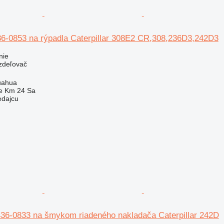
6-0853 na rýpadla Caterpillar 308E2 CR,308,236D3,242D3
nie
ozdeľovač
uahua
e Km 24 Sa
edajcu
436-0833 na šmykom riadeného nakladača Caterpillar 242D