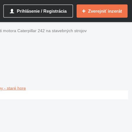
Prihlásenie / Registrácia
Zverejniť inzerát
i motora Caterpillar 242 na stavebných strojov
y - staré hore