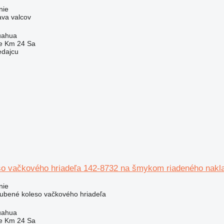
nie
ava valcov
uahua
e Km 24 Sa
edajcu
o vačkového hriadeľa 142-8732 na šmykom riadeného naklad
nie
zubené koleso vačkového hriadeľa
uahua
e Km 24 Sa