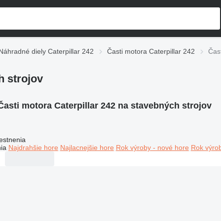
Náhradné diely Caterpillar 242
Časti motora Caterpillar 242
Čast
h strojov
Časti motora Caterpillar 242 na stavebných strojov
estnenia
ia
Najdrahšie hore
Najlacnejšie hore
Rok výroby - nové hore
Rok výrob