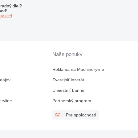
radný diel?
neď!
ý diel
Naše ponuky
Reklama na Machineryline
dajov
Zverejniť inzerát
Umiestniť banner
ryline
Partnerský program
Pre spoločnosti