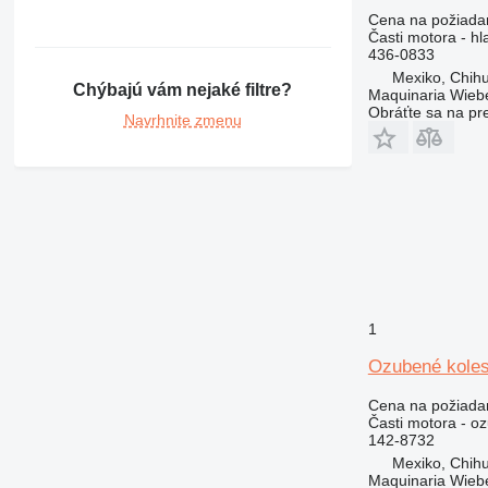
365
345D
350L
Cena na požiada
374
365B
Časti motora - hl
436-0833
375
365CL
Mexiko, Chih
390
Chýbajú vám nejaké filtre?
Maquinaria Wieb
416
390F
Obráťte sa na pr
Navrhnite zmenu
420
416C
422
416D
424
416E
426
428
426C
430
428B
432
428C
430F
434
428D
432D
1
438
428E
432E
434E
Ozubené koles
444
428F
432F
434F
438C
571G
444F
Cena na požiada
572G
Časti motora - o
142-8732
631
Mexiko, Chih
730
631E
Maquinaria Wieb