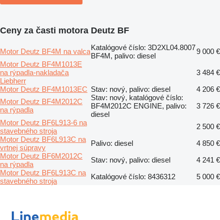
Ceny za časti motora Deutz BF
Katalógové číslo: 3D2XL04.8007
Motor Deutz BF4M na valca
9 000 €
BF4M, palivo: diesel
Motor Deutz BF4M1013E
na rýpadla-nakladača
3 484 €
Liebherr
Motor Deutz BF4M1013EC
Stav: nový, palivo: diesel
4 206 €
Stav: nový, katalógové číslo:
Motor Deutz BF4M2012C
BF4M2012C ENGINE, palivo:
3 726 €
na rýpadla
diesel
Motor Deutz BF6L913-6 na
2 500 €
stavebného stroja
Motor Deutz BF6L913C na
Palivo: diesel
4 850 €
vrtnej súpravy
Motor Deutz BF6M2012C
Stav: nový, palivo: diesel
4 241 €
na rýpadla
Motor Deutz BF6L913C na
Katalógové číslo: 8436312
5 000 €
stavebného stroja