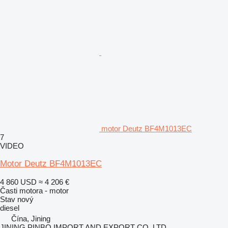
motor Deutz BF4M1013EC
7
VIDEO
Motor Deutz BF4M1013EC
4 860 USD
≈ 4 206 €
Časti motora - motor
Stav
nový
diesel
Čína, Jining
JINING PINBO IMPORT AND EXPORT CO.,LTD.