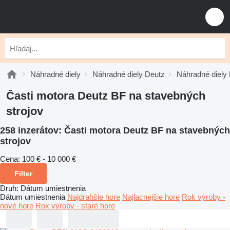
Náhradné diely
Náhradné diely Deutz
Náhradné diely
Časti motora Deutz BF na stavebných
strojov
258 inzerátov:
Časti motora Deutz BF na stavebných
strojov
Cena:
100 € - 10 000 €
Filter
Druh
:
Dátum umiestnenia
Dátum umiestnenia
Najdrahšie hore
Najlacnejšie hore
Rok výroby -
nové hore
Rok výroby - staré hore