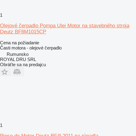
1
Olejové čerpadlo Pompa Ulei Motor na stavebného stroja
Deutz BF8M1015CP
Cena na požiadanie
Časti motora - olejové čerpadlo
Rumunsko
ROYAL DRU SRL
Obráťte sa na predajcu
1
Piese de Motor Deutz BF4L2011 na rýpadla