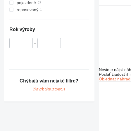
336
pojazdené
340
repasovaný
345
349
350
Rok výroby
365
374
–
375
390
416
Neviete nájsť náh
420
Poslať žiadosť ih
422
Objednať náhradn
Chýbajú vám nejaké filtre?
424
Navrhnite zmenu
426
428
430
432
434
438