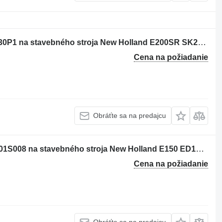
Vložka valca New Holland YN12B01230P1 na stavebného stroja New Holland E200SR SK200-6 SK200SR SK210LC SK235SR E200SRLC SK200LC-6 SK200SRLC SK235SRLC SK200SR-1S SK200SRLC-1S
Cena na požiadanie
Obráťte sa na predajcu
Vložka valca New Holland YY01VU0001S008 na stavebného stroja New Holland E150 ED150 ED160 E150BSR E160CBR ED150-2 ED195-8 ED150-1E ED190LC-6E
Cena na požiadanie