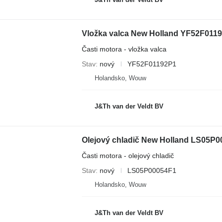
Časti motora - vložka valca
Stav
nový
YF52F01192P1
Holandsko, Wouw
J&Th van der Veldt BV
Olejový chladič New Holland LS05P0
Časti motora - olejový chladič
Stav
nový
LS05P00054F1
Holandsko, Wouw
J&Th van der Veldt BV