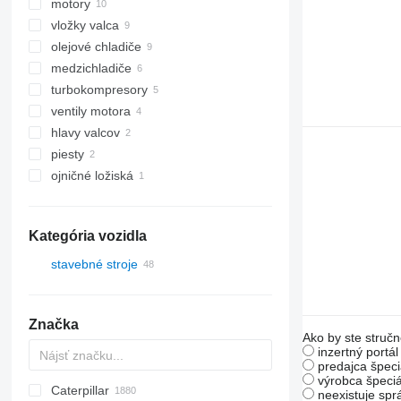
motory
vložky valca
olejové chladiče
medzichladiče
turbokompresory
ventily motora
hlavy valcov
piesty
ojničné ložiská
Kategória vozidla
stavebné stroje
rýpadlá
minirýpadlá
Značka
Ako by ste stručn
inzertný portá
predajca špeci
výrobca špeciá
Caterpillar
Titan
AS
AX
ASC
GA
225LC
600 - series
BC
BB
320
Steiger
570
neexistuje sp