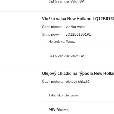
J&Th van der Veldt BV
Vložka valca New Holland LQ12B016
Časti motora - vložka valca
Stav
nový
LQ12B01601P1
Holandsko, Wouw
J&Th van der Veldt BV
Olejový chladič na rýpadla New Holl
Časti motora - olejový chladič
Taliansko, Bergamo
PRV Ricambi