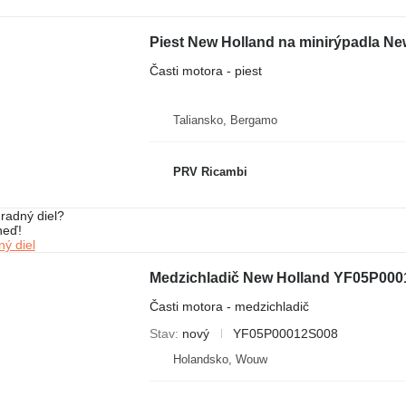
Piest New Holland na minirýpadla Ne
Časti motora - piest
Taliansko, Bergamo
PRV Ricambi
radný diel?
neď!
ý diel
Medzichladič New Holland YF05P00
Časti motora - medzichladič
Stav
nový
YF05P00012S008
Holandsko, Wouw