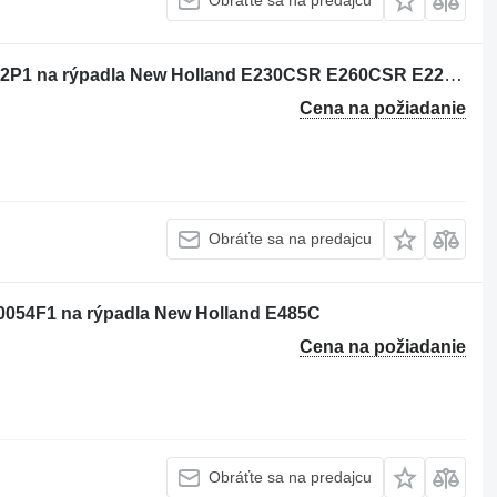
Obráťte sa na predajcu
Vložka valca New Holland YF52F01192P1 na rýpadla New Holland E230CSR E260CSR E225BSR E235BSR 230SR-3 260SR-3 E230CSRLC SK215SRLC SK235SR-2 E225BSRLC E235BSRLC SK235SR-1E E235BSRNLC SK235SRLC-2
Cena na požiadanie
Obráťte sa na predajcu
0054F1 na rýpadla New Holland E485C
Cena na požiadanie
Obráťte sa na predajcu