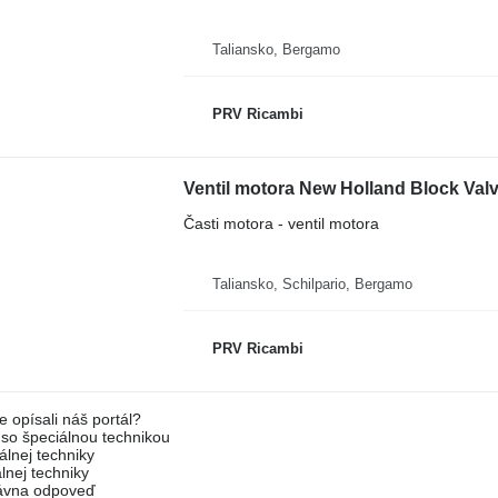
Taliansko, Bergamo
PRV Ricambi
Ventil motora New Holland Block Val
Časti motora - ventil motora
Taliansko, Schilpario, Bergamo
PRV Ricambi
e opísali náš portál?
l so špeciálnou technikou
álnej techniky
lnej techniky
rávna odpoveď