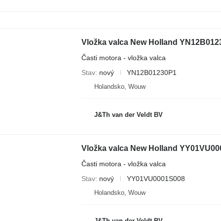
Časti motora - vložka valca
Stav
nový
YN12B01230P1
Holandsko, Wouw
J&Th van der Veldt BV
Časti motora - vložka valca
Stav
nový
YY01VU0001S008
Holandsko, Wouw
J&Th van der Veldt BV