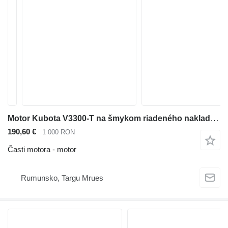
Motor Kubota V3300-T na šmykom riadeného nakladača Bobcat S220 S250 T250
190,60 €
1 000 RON
Časti motora - motor
Rumunsko, Targu Mrues