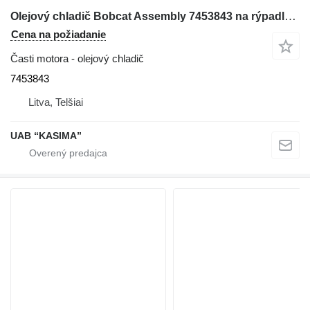
Olejový chladič Bobcat Assembly 7453843 na rýpadla Bobcat S76
Cena na požiadanie
Časti motora - olejový chladič
7453843
Litva, Telšiai
UAB “KASIMA”