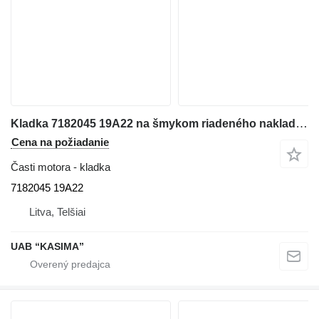
Kladka 7182045 19A22 na šmykom riadeného nakladača Bobcat S76
Cena na požiadanie
Časti motora - kladka
7182045 19A22
Litva, Telšiai
UAB “KASIMA”