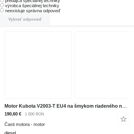
predajca špeciálnej techniky
výrobca špeciálnej techniky
neexistuje správna odpoveď
Vybrať odpoveď
Motor Kubota V2003-T EU4 na šmykom riadeného nakladača Bobcat S160
190,60 €
1 000 RON
Časti motora - motor
diesel