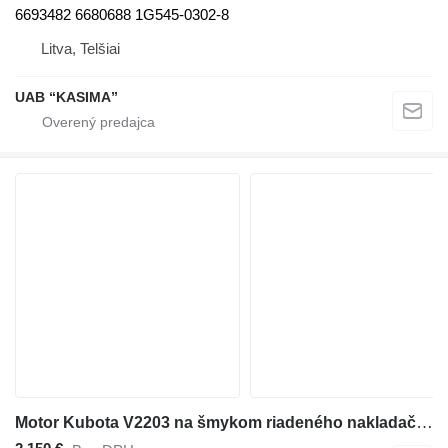
6693482 6680688 1G545-0302-8
Litva, Telšiai
UAB “KASIMA”
Motor Kubota V2203 na šmykom riadeného nakladača Bobcat S 150 ACS