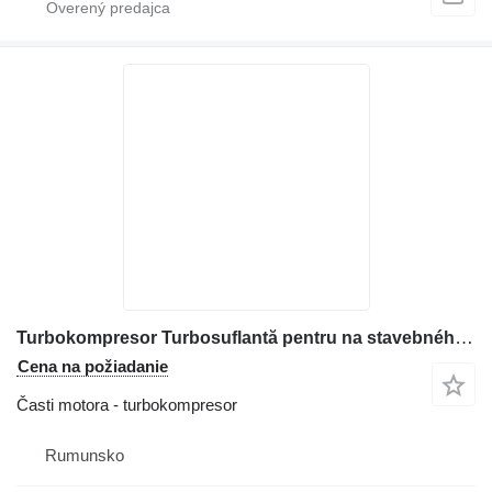
Turbokompresor Turbosuflantă pentru na stavebného stroja Bobcat S630, S650, T630, T650
Cena na požiadanie
Časti motora - turbokompresor
Rumunsko