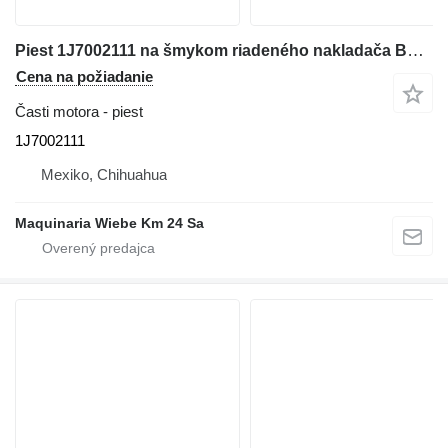
Piest 1J7002111 na šmykom riadeného nakladača Bobcat S160
Cena na požiadanie
Časti motora - piest
1J7002111
Mexiko, Chihuahua
Maquinaria Wiebe Km 24 Sa