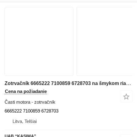
Zotrvačník 6665222 7100859 6728703 na šmykom riadeného nakladača Bobcat S220
Cena na požiadanie
Časti motora - zotrvačník
6665222 7100859 6728703
Litva, Telšiai
UAB “KASIMA”