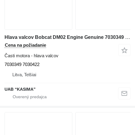
Hlava valcov Bobcat DM02 Engine Genuine 7030349 7030422 na šmykom riadeného nakladača Bobcat S76
Cena na požiadanie
Časti motora - hlava valcov
7030349 7030422
Litva, Telšiai
UAB “KASIMA”