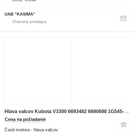
UAB “KASIMA”
Hlava valcov Kubota V3300 6693482 6680688 1G545-0302-8 na šmykom riadeného nakladača Bobcat S220
Cena na požiadanie
Časti motora - hlava valcov