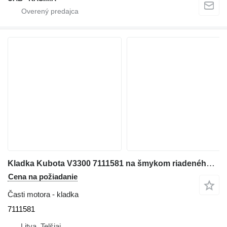
Kladka Kubota V3300 7111581 na šmykom riadeného nakladača Bobcat S220
Cena na požiadanie
Časti motora - kladka
7111581
Litva, Telšiai