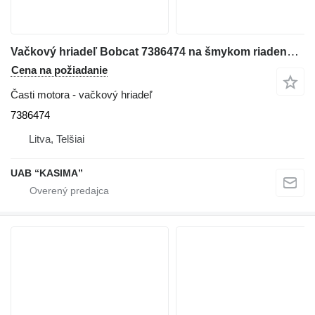
Vačkový hriadeľ Bobcat 7386474 na šmykom riadeného nakladača Bobcat S76
Cena na požiadanie
Časti motora - vačkový hriadeľ
7386474
Litva, Telšiai
UAB “KASIMA”