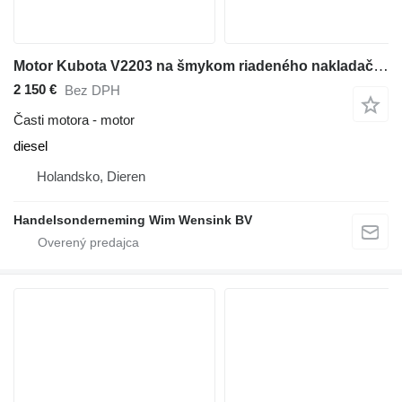
Motor Kubota V2203 na šmykom riadeného nakladača Bobcat S 175
2 150 €
Bez DPH
Časti motora - motor
diesel
Holandsko, Dieren
Handelsonderneming Wim Wensink BV