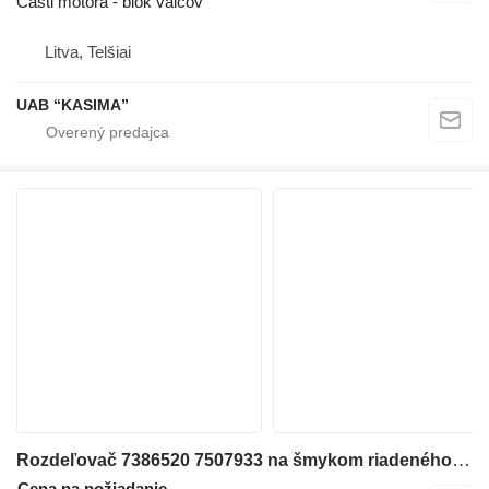
Časti motora - blok valcov
Litva, Telšiai
UAB “KASIMA”
Rozdeľovač 7386520 7507933 na šmykom riadeného nakladača Bobcat S76
Cena na požiadanie