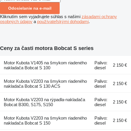
Odosielanie na e-mail
Kliknutím sem vyjadrujete súhlas s našimi
zásadami ochrany
osobných údajov
a
používateľskými dohodami
.
Ceny za časti motora Bobcat S series
Motor Kubota V1405 na šmykom riadeného
Palivo:
2 150 €
nakladača Bobcat S 100
diesel
Motor Kubota V2203 na šmykom riadeného
Palivo:
2 150 €
nakladača Bobcat S 130 ACS
diesel
Motor Kubota V2203 na rýpadla-nakladača
Palivo:
2 150 €
Bobcat B300, S175, S150
diesel
Motor Kubota V2203 na šmykom riadeného
Palivo:
2 150 €
nakladača Bobcat S 150
diesel