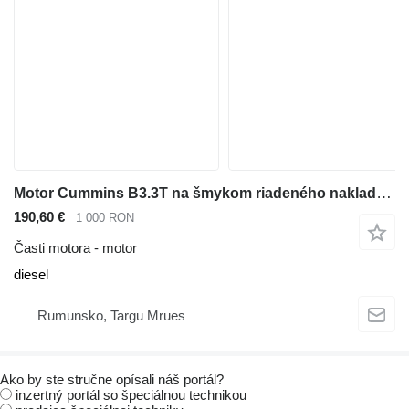
Motor Cummins B3.3T na šmykom riadeného nakladača Bobcat S160 S175 T190
190,60 €
1 000 RON
Časti motora - motor
diesel
Rumunsko, Targu Mrues
Ako by ste stručne opísali náš portál?
inzertný portál so špeciálnou technikou