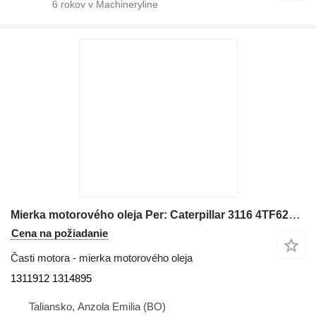
6
rokov v Machineryline
Mierka motorového oleja Per: Caterpillar 3116 4TF62166 Misce 1311912 1314895 na kolesového nakladača Caterpillar 928G IT28G
Cena na požiadanie
Časti motora - mierka motorového oleja
1311912 1314895
Taliansko, Anzola Emilia (BO)