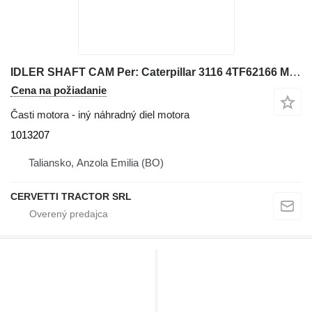
IDLER SHAFT CAM Per: Caterpillar 3116 4TF62166 Misce 1013207 na kolesového nakladača Caterpillar 928G IT28G
Cena na požiadanie
Časti motora - iný náhradný diel motora
1013207
Taliansko, Anzola Emilia (BO)
CERVETTI TRACTOR SRL