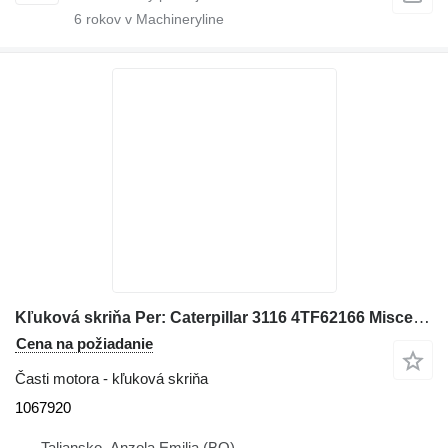
6
rokov v Machineryline
Kľuková skriňa Per: Caterpillar 3116 4TF62166 Misce 1067920 na kolesového nakladača Caterpillar 928G IT28G
Cena na požiadanie
Časti motora - kľuková skriňa
1067920
Taliansko, Anzola Emilia (BO)