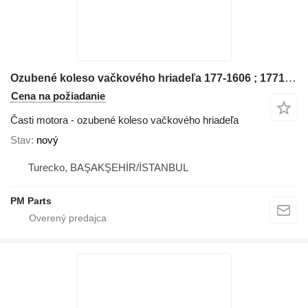
Ozubené koleso vačkového hriadeľa 177-1606 ; 1771606 Spare Part Caterpillar na stavebného stroja Caterpillar
Cena na požiadanie
Časti motora - ozubené koleso vačkového hriadeľa
Stav
nový
Turecko, BAŞAKŞEHİR/İSTANBUL
PM Parts