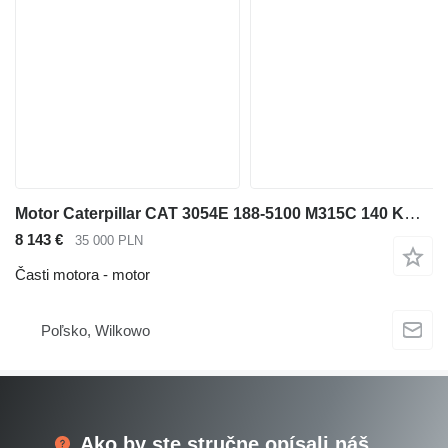
Motor Caterpillar CAT 3054E 188-5100 M315C 140 KM na teleskopického čelného nakladača
8 143 €
35 000 PLN
Časti motora - motor
Poľsko, Wilkowo
Ako by ste stručne opísali náš