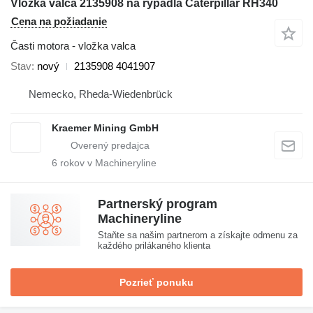
Vložka valca 2135908 na rýpadla Caterpillar RH340
Cena na požiadanie
Časti motora - vložka valca
Stav
nový
2135908 4041907
Nemecko, Rheda-Wiedenbrück
Kraemer Mining GmbH
6
rokov v Machineryline
Partnerský program
Machineryline
Staňte sa našim partnerom a získajte odmenu za
každého prilákaného klienta
Pozrieť ponuku