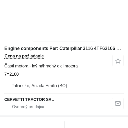
Engine components Per: Caterpillar 3116 4TF62166 Misce 7Y2100 na kolesového nakladača Caterpillar 928G IT28G
Cena na požiadanie
Časti motora - iný náhradný diel motora
7Y2100
Taliansko, Anzola Emilia (BO)
CERVETTI TRACTOR SRL