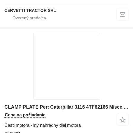
CERVETTI TRACTOR SRL
CLAMP PLATE Per: Caterpillar 3116 4TF62166 Misce 2W7381 na kolesového nakladača Caterpillar 928G IT28G
Cena na požiadanie
Časti motora - iný náhradný diel motora