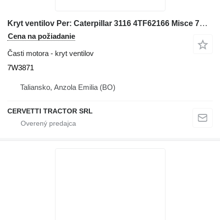
Kryt ventilov Per: Caterpillar 3116 4TF62166 Misce 7W3871 na kolesového nakladača Caterpillar 928G IT28G
Cena na požiadanie
Časti motora - kryt ventilov
7W3871
Taliansko, Anzola Emilia (BO)
CERVETTI TRACTOR SRL