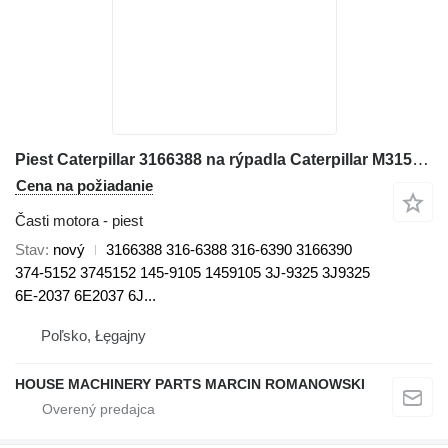
Piest Caterpillar 3166388 na rýpadla Caterpillar M315D, M316D
Cena na požiadanie
Časti motora - piest
Stav
nový
3166388 316-6388 316-6390 3166390
374-5152 3745152 145-9105 1459105 3J-9325 3J9325
6E-2037 6E2037 6J...
Poľsko, Łęgajny
HOUSE MACHINERY PARTS MARCIN ROMANOWSKI