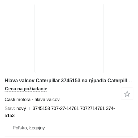
Hlava valcov Caterpillar 3745153 na rýpadla Caterpillar M315D, M316D, M317D 2 M320
Cena na požiadanie
Časti motora - hlava valcov
Stav
nový
3745153 707-27-14761 7072714761 374-
5153
Poľsko, Łęgajny