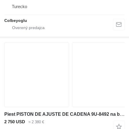
Turecko
Colbeyoglu
Piest PISTON DE AJUSTE DE CADENA 9U-8492 na buldozéra Caterpillar D6R
2 750 USD
≈ 2 380 €