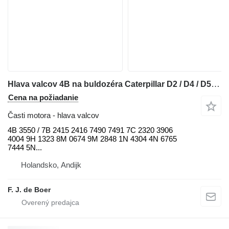
Hlava valcov 4B na buldozéra Caterpillar D2 / D4 / D5 / D6 / D7 / D8 / 920 / 926 / 928 / 930 / 950 / 966 / 972 / 14M / 16M / 18M / 325 / 345 / 349
Cena na požiadanie
Časti motora - hlava valcov
4B 3550 / 7B 2415 2416 7490 7491 7C 2320 3906
4004 9H 1323 8M 0674 9M 2848 1N 4304 4N 6765
7444 5N...
Holandsko, Andijk
F. J. de Boer