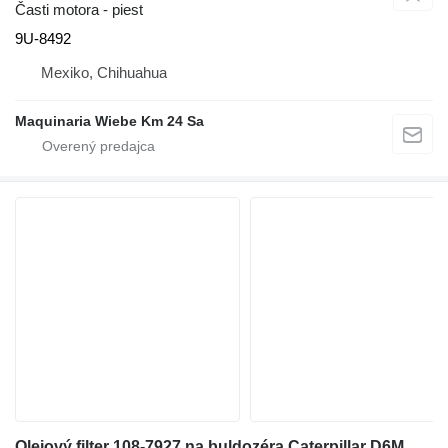
Časti motora - piest
9U-8492
Mexiko, Chihuahua
Maquinaria Wiebe Km 24 Sa
Olejový filter 108-7927 na buldozéra Caterpillar D6M