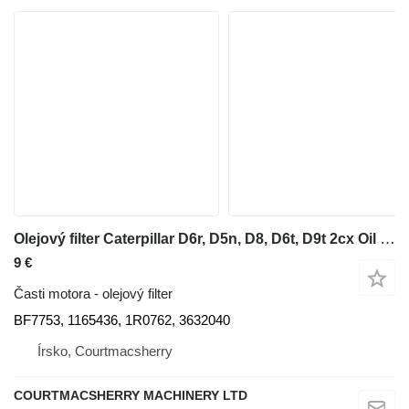
Olejový filter Caterpillar D6r, D5n, D8, D6t, D9t 2cx Oil Filter 1165436, 1r0762, 3632040 BF7753 na buldozéra
9 €
Časti motora - olejový filter
BF7753, 1165436, 1R0762, 3632040
Írsko, Courtmacsherry
COURTMACSHERRY MACHINERY LTD