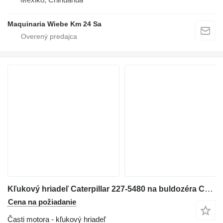
Maquinaria Wiebe Km 24 Sa
Kľukový hriadeľ Caterpillar 227-5480 na buldozéra Caterpillar D2 / D4 / D5 / D6 / D7 / D8 / RD6 / R4 / 938 / 950 / 962 / 966 / 318 / 320
Cena na požiadanie
Časti motora - kľukový hriadeľ