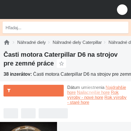
Náhradné diely
Náhradné diely Caterpillar
Náhradné di
Časti motora Caterpillar D6 na strojov
pre zemné práce
38 inzerátov:
Časti motora Caterpillar D6 na strojov pre zem
Dátum umiestnenia
Najdrahšie
hore
Najlacnejšie hore
Rok
výroby - nové hore
Rok výroby
- staré hore