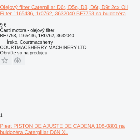
Olejový filter Caterpillar D6r, D5n, D8, D6t, D9t 2cx Oil
Filter 1165436, 1r0762, 3632040 BF7753 na buldozéra
9 €
Časti motora - olejový filter
BF7753, 1165436, 1R0762, 3632040
Írsko, Courtmacsherry
COURTMACSHERRY MACHINERY LTD
Obráťte sa na predajcu
1
Piest PISTON DE AJUSTE DE CADENA 108-0801 na
buldozéra Caterpillar D6N XL