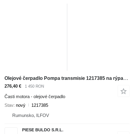
Olejové čerpadlo Pompa transmisie 1217385 na rýpadla-nakladača Caterpillar 414E , 416C , 416D , 416E , 416F , 420D , 420E , 420F , 422E , 422F , 424B , 424B HD , 424D , 426C , 428C , 428D , 428E , 428F , 430D , 430E , 430F , 432D , 432E , 432F , 434E , 434F , 436C , 438C , 438D , 442D , 442E , 444E , 444F
276,40 €
1 450 RON
Časti motora - olejové čerpadlo
Stav
nový
1217385
Rumunsko, ILFOV
PIESE BULDO S.R.L.