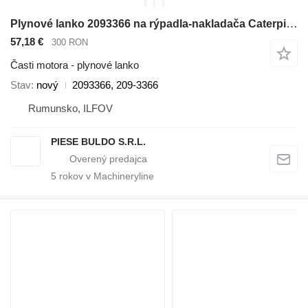
Plynové lanko 2093366 na rýpadla-nakladača Caterpillar 416E, 416F, 420E, 420F, 422E, 422F, 428E, 428F, 430E, 430F, 432E, 432F, 434E, 434F, 442E, 444E, 444F
57,18 €
300 RON
Časti motora - plynové lanko
Stav
nový
2093366, 209-3366
Rumunsko, ILFOV
PIESE BULDO S.R.L.
5
rokov v Machineryline