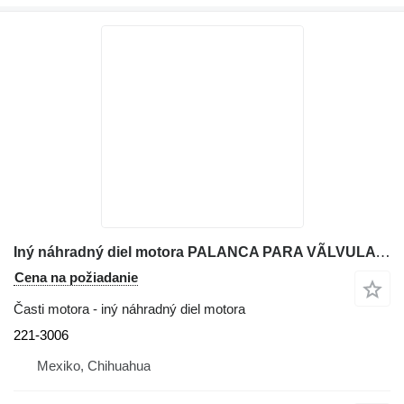
Iný náhradný diel motora PALANCA PARA VÃLVULA DE ESTABILIZADORAS 221-3006 na rýpadla-nakladača Caterpillar 416E
Cena na požiadanie
Časti motora - iný náhradný diel motora
221-3006
Mexiko, Chihuahua