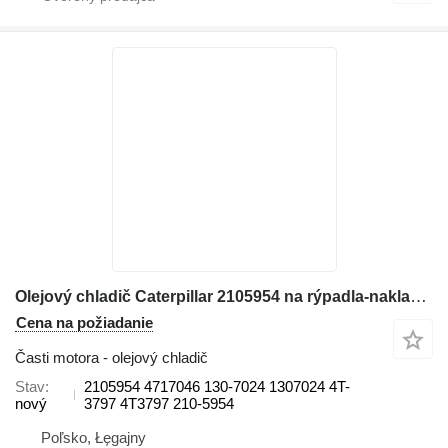
Olejový chladič Caterpillar 2105954 na rýpadla-nakladača Caterpillar 414E, 416E, 420E, 422E, 428E, 430E, 432E, 434E, 442E, 444E
Cena na požiadanie
Časti motora - olejový chladič
Stav
2105954 4717046 130-7024 1307024 4T-
nový
3797 4T3797 210-5954
Poľsko, Łęgajny