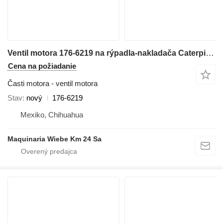
Ventil motora 176-6219 na rýpadla-nakladača Caterpillar 416D/420D/430F/416E/420F/444E/TH
Cena na požiadanie
Časti motora - ventil motora
Stav
nový
176-6219
Mexiko, Chihuahua
Maquinaria Wiebe Km 24 Sa