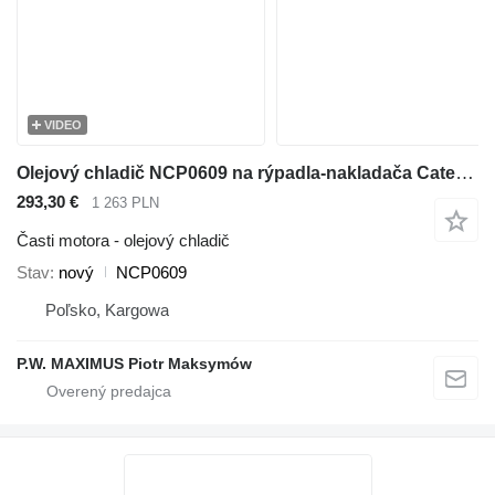
VIDEO
Olejový chladič NCP0609 na rýpadla-nakladača Caterpillar 416E , 432E , 420E , 442E , 434E , 422E , 444E , 428E
293,30 €
1 263 PLN
Časti motora - olejový chladič
Stav
nový
NCP0609
Poľsko, Kargowa
P.W. MAXIMUS Piotr Maksymów