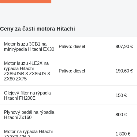
Ceny za časti motora Hitachi
Motor Isuzu 3CB1 na
Palivo: diesel
807,90 €
minirýpadla Hitachi EX30
Motor Isuzu 4LE2X na
rýpadla Hitachi
Palivo: diesel
190,60 €
ZX85USB 3 ZX85US 3
ZX80 ZX75
Olejový filter na rýpadla
150 €
Hitachi FH200E
Plynový pedál na rýpadla
800 €
Hitachi Zx160
Motor na rýpadla Hitachi
1 800 €
ZX280LCN-3