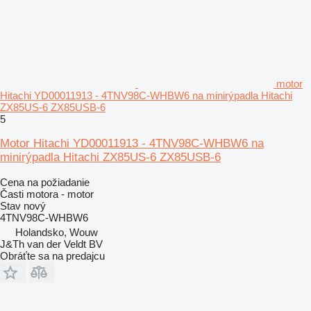
motor
Hitachi YD00011913 - 4TNV98C-WHBW6 na minirýpadla Hitachi
ZX85US-6 ZX85USB-6
5
Motor Hitachi YD00011913 - 4TNV98C-WHBW6 na
minirýpadla Hitachi ZX85US-6 ZX85USB-6
Cena na požiadanie
Časti motora - motor
Stav
nový
4TNV98C-WHBW6
Holandsko, Wouw
J&Th van der Veldt BV
Obráťte sa na predajcu