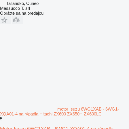
Taliansko, Cuneo
Massucco T. srl
Obráťte sa na predajcu
motor Isuzu 6WG1XAB - 6WG1-
XQA01-4 na rýpadla Hitachi ZX600 ZX650H ZX600LC
5
Motor Isuzu 6WG1XAB - 6WG1-XQA01-4 na rýpadla