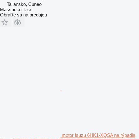
Taliansko, Cuneo
Massucco T. srl
Obráťte sa na predajcu
motor Isuzu 6HK1-XQSA na rýpadla