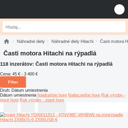
Náhradné diely
Náhradné diely Hitachi
Časti motora H
Časti motora Hitachi na rýpadlá
118 inzerátov:
Časti motora Hitachi na rýpadlá
Cena:
45 € - 3 400 €
Filter
Druh
:
Dátum umiestnenia
Dátum umiestnenia
Najdrahšie hore
Najlacnejšie hore
Rok výroby -
nové hore
Rok výroby - staré hore