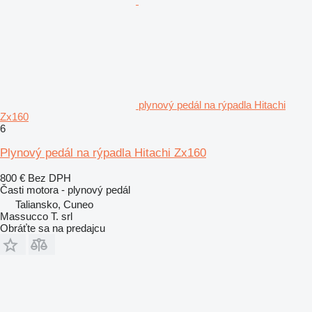
plynový pedál na rýpadla Hitachi
Zx160
6
Plynový pedál na rýpadla Hitachi Zx160
800 €
Bez DPH
Časti motora - plynový pedál
Taliansko, Cuneo
Massucco T. srl
Obráťte sa na predajcu