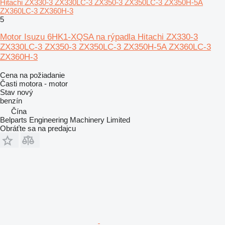
Hitachi ZX330‑3 ZX330LC‑3 ZX350‑3 ZX350LC‑3 ZX350H‑5A
ZX360LC‑3 ZX360H‑3
5
Motor Isuzu 6HK1-XQSA na rýpadla Hitachi ZX330‑3
ZX330LC‑3 ZX350‑3 ZX350LC‑3 ZX350H‑5A ZX360LC‑3
ZX360H‑3
Cena na požiadanie
Časti motora - motor
Stav
nový
benzín
Čína
Belparts Engineering Machinery Limited
Obráťte sa na predajcu