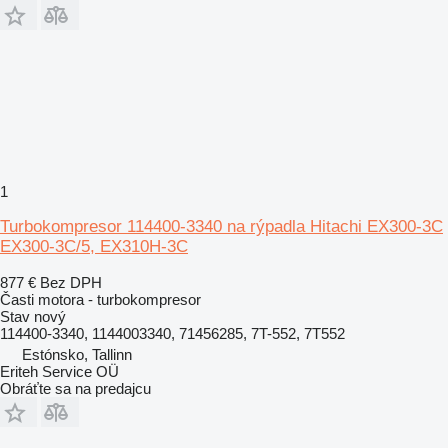
1
Turbokompresor 114400-3340 na rýpadla Hitachi EX300-3C
EX300-3C/5, EX310H-3C
877 €
Bez DPH
Časti motora - turbokompresor
Stav
nový
114400-3340, 1144003340, 71456285, 7T-552, 7T552
Estónsko, Tallinn
Eriteh Service OÜ
Obráťte sa na predajcu