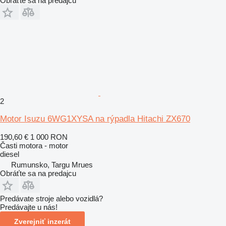
Obráťte sa na predajcu
2
Motor Isuzu 6WG1XYSA na rýpadla Hitachi ZX670
190,60 €
1 000 RON
Časti motora - motor
diesel
Rumunsko, Targu Mrues
Obráťte sa na predajcu
Predávate stroje alebo vozidlá?
Predávajte u nás!
Zverejniť inzerát