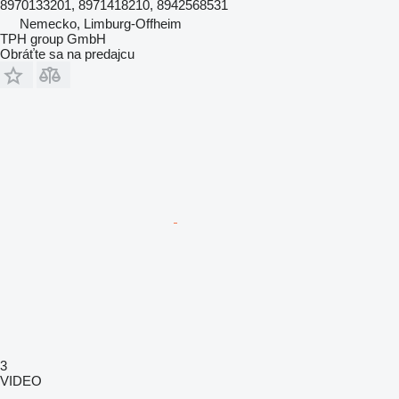
8970133201, 8971418210, 8942568531
Nemecko, Limburg-Offheim
TPH group GmbH
Obráťte sa na predajcu
3
VIDEO