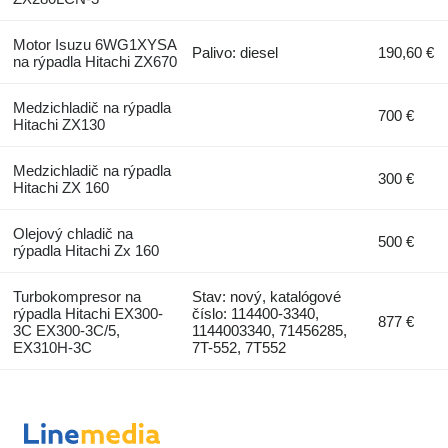
Motor Isuzu 6WG1XYSA
Palivo: diesel
190,60 €
na rýpadla Hitachi ZX670
Medzichladič na rýpadla
700 €
Hitachi ZX130
Medzichladič na rýpadla
300 €
Hitachi ZX 160
Olejový chladič na
500 €
rýpadla Hitachi Zx 160
Turbokompresor na
Stav: nový, katalógové
rýpadla Hitachi EX300-
číslo: 114400-3340,
877 €
3C EX300-3C/5,
1144003340, 71456285,
EX310H-3C
7T-552, 7T552