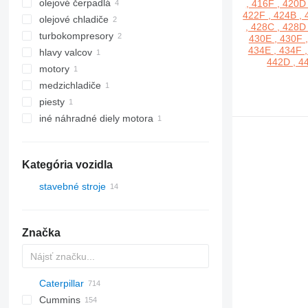
olejové čerpadlá
olejové chladiče
turbokompresory
hlavy valcov
motory
medzichladiče
piesty
iné náhradné diely motora
Kategória vozidla
stavebné stroje
rýpadlá
rýpadlá-nakladače
Značka
Caterpillar
AZ
AX
ASC
225LC
320
Steiger
450
Cummins
1304
331
570
120