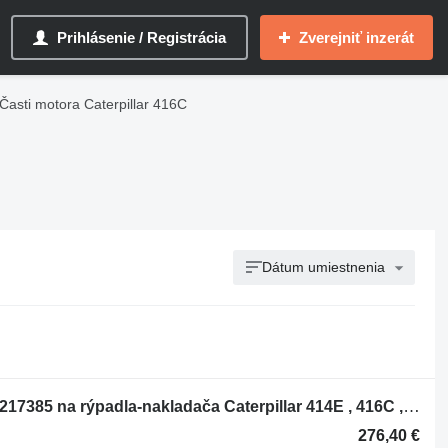
Prihlásenie / Registrácia
Zverejniť inzerát
Časti motora Caterpillar 416C
Dátum umiestnenia
Olejové čerpadlo Pompa transmisie 1217385 na rýpadla-nakladača Caterpillar 414E , 416C , 416D , 416E , 416F , 420D , 420E , 420F , 422E , 422F , 424B , 424B HD , 424D , 426C , 428C , 428D , 428E , 428F , 430D , 430E , 430F , 432D , 432E , 432F , 434E , 434F , 436C , 438C , 438D , 442D , 442E , 444E , 444F
276,40 €