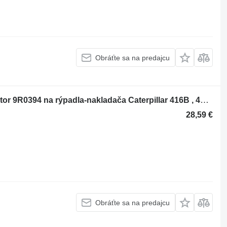
Obráťte sa na predajcu
Iný náhradný diel motora Tampon motor 9R0394 na rýpadla-nakladača Caterpillar 416B , 416C , 416D , 420D
28,59 €
Obráťte sa na predajcu