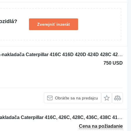
ozidlá?
Zverejniť inzerát
Turbokompresor 140-7393 na rýpadla-nakladača Caterpillar 416C 416D 420D 424D 428C 428D 436C
750 USD
Obráťte sa na predajcu
Olejový chladič 2105949 na rýpadla-nakladača Caterpillar 416C, 426C, 428C, 436C, 438C 416C, 416D, 420D, 424D, 426C, 428C
Cena na požiadanie