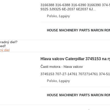
3166388 316-6388 316-6390 3166390 374-
9325 3J9325 6E-2037 6E2037 6J...
Poľsko, Łęgajny
HOUSE MACHINERY PARTS MARCIN R
radný diel?
neď!
ý diel
Hlava valcov Caterpillar 3745153 na 
Časti motora - hlava valcov
3745153 707-27-14761 7072714761 374-5
Poľsko, Łęgajny
HOUSE MACHINERY PARTS MARCIN R