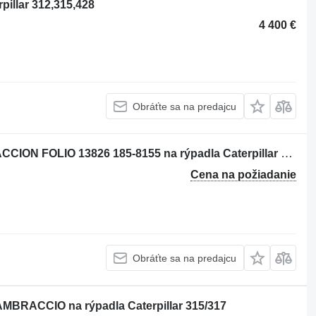
pillar 312,315,428
4 400 €
Obráťte sa na predajcu
Olejový chladič NUCLEO DE CALEFACCION FOLIO 13826 185-8155 na rýpadla Caterpillar 312C, 315C, 31
Cena na požiadanie
Obráťte sa na predajcu
AMBRACCIO na rýpadla Caterpillar 315/317