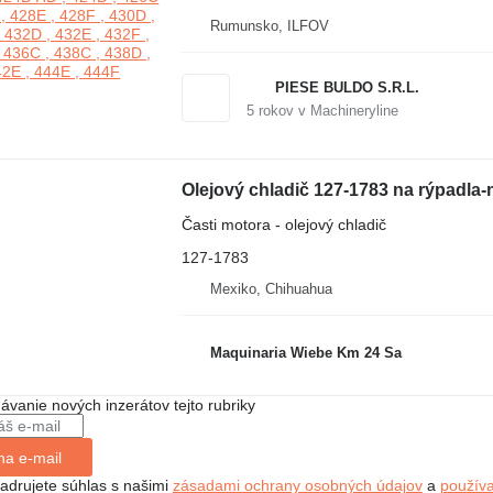
Rumunsko, ILFOV
PIESE BULDO S.R.L.
5
rokov v Machineryline
Olejový chladič 127-1783 na rýpadla-
Časti motora - olejový chladič
127-1783
Mexiko, Chihuahua
Maquinaria Wiebe Km 24 Sa
dávanie nových inzerátov tejto rubriky
na e-mail
jadrujete súhlas s našimi
zásadami ochrany osobných údajov
a
použív