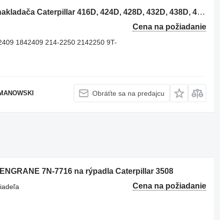
Piest Caterpillar 2289572 na rýpadla-nakladača Caterpillar 416D, 424D, 428D, 432D, 438D, 442D 430D 422E, 422F, 428E, 428F
Cena na požiadanie
2409 1842409 214-2250 2142250 9T-
OMANOWSKI
Obráťte sa na predajcu
ENGRANE 7N-7716 na rýpadla Caterpillar 3508
Cena na požiadanie
iadeľa