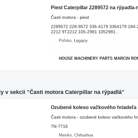
Časti motora - piest
2289572 228-9572 336-4179 3364179 184-
2212 9T2212 105-2981 1052981...
Poľsko, Łęgajny
HOUSE MACHINERY PARTS MARCIN R
y v sekcii "Časti motora Caterpillar na rýpadlá"
Ozubené koleso vačkového hriadeľa 
Časti motora - ozubené koleso vačkového hr
7N-7716
Mexiko, Chihuahua