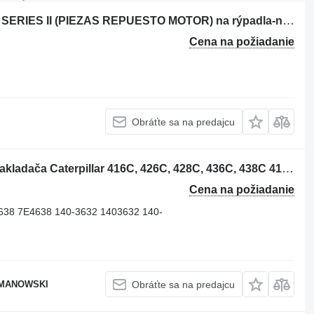
Tesnenie hlavy valcov Caterpillar 438 SERIES II (PIEZAS REPUESTO MOTOR) na rýpadla-nakladača Caterpillar 438
Cena na požiadanie
Obráťte sa na predajcu
Olejový chladič 2105949 na rýpadla-nakladača Caterpillar 416C, 426C, 428C, 436C, 438C 416C, 416D, 420D, 424D, 426C, 428C
Cena na požiadanie
638 7E4638 140-3632 1403632 140-
OMANOWSKI
Obráťte sa na predajcu