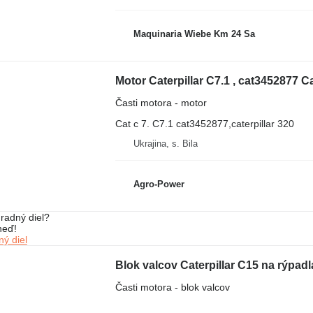
Maquinaria Wiebe Km 24 Sa
Motor Caterpillar C7.1 , cat3452877 Ca
Časti motora - motor
Cat c 7. C7.1 cat3452877,caterpillar 320
Ukrajina, s. Bila
Agro-Power
radný diel?
neď!
ý diel
Blok valcov Caterpillar C15 na rýpadl
Časti motora - blok valcov