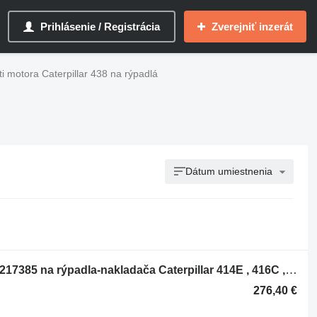
Prihlásenie / Registrácia
Zverejniť inzerát
i motora Caterpillar 438 na rýpadlá
Dátum umiestnenia
Olejové čerpadlo Pompa transmisie 1217385 na rýpadla-nakladača Caterpillar 414E , 416C , 416D , 416E , 416F , 420D , 420E , 420F , 422E , 422F , 424B , 424B HD , 424D , 426C , 428C , 428D , 428E , 428F , 430D , 430E , 430F , 432D , 432E , 432F , 434E , 434F , 436C , 438C , 438D , 442D , 442E , 444E , 444F
276,40 €